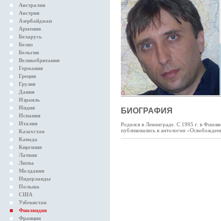
Австралия
Австрия
Азербайджан
Армения
Беларусь
Белиз
Бельгия
Великобритания
Германия
Греция
Грузия
Дания
Израиль
Индия
БИОГРАФИЯ
Испания
Италия
Родился в Ленинграде. С 1995 г. в Финл
публиковались в антологии «Освобожденн
Казахстан
Канада
Киргизия
Латвия
Литва
Молдавия
Нидерланды
Польша
США
Узбекистан
Финляндия
Франция