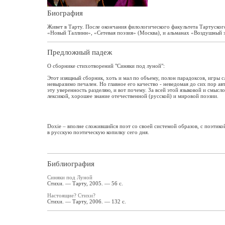
Биография
Живет в Тарту. После окончания филологического факультета Тартуского
«Новый Таллинн», «Сетевая поэзия» (Москва), и альманах «Воздушный 
Предложный падеж
О сборнике стихотворений "Синяки под луной":
Этот изящный сборник, хоть и мал по объему, полон парадоксов, игры с
невыразимо печален. Но главное его качество - неведомая до сих пор а
эту уверенность разделяю, и вот почему. За всей этой языковой и смысл
лексикой, хорошее знание отечественной (русской) и мировой поэзии.
Doxie – вполне сложившийся поэт со своей системой образов, с поэтико
в русскую поэтическую копилку сего дня.
Библиография
Синяки под Луной
Стихи. — Тарту, 2005. — 56 с.
Настоящие? Стихи?
Стихи. — Тарту, 2006. — 132 с.