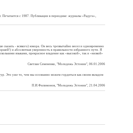
). Печатается с 1987. Публикации в периодике: журналы «Радуга»,
е сказать - всякого) юмора. Он весь чрезвычайно весел и одновременно
виршей!) и абсолютная уверенность в правильности избранного пути. Я
сколькими языками, прекрасное владение как «высокой», так и «низкой»
Светлан Семененко, "Молодежь Эстонии", 06.01.2006
ьтур. Это уже то, чем мы осознанно можем гордиться как своим вкладом
П.И.Филимонов, "Молодежь Эстонии", 21.04.2006