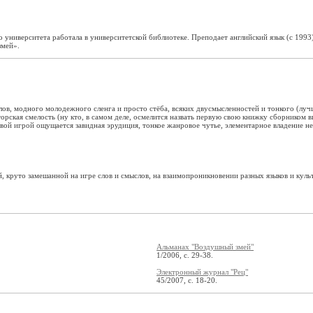
 университета работала в университетской библиотеке. Преподает английский язык (с 1993
змей».
лов, модного молодежного сленга и просто стёба, всяких двусмысленностей и тонкого (лучш
вторская смелость (ну кто, в самом деле, осмелится назвать первую свою книжку сборником 
овой игрой ощущается завидная эрудиция, тонкое жанровое чутье, элементарное владение не
й, круто замешанной на игре слов и смыслов, на взаимопроникновении разных языков и кул
Альманах "Воздушный змей"
1/2006, с. 29-38.
Электронный журнал "Рец"
45/2007, c. 18-20.