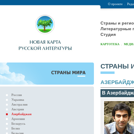
О проекте
.
Реда
Страны и реги
Литературные 
Студия
.
КАРТОТЕКА
МЕДИ
СТРАНЫ 
АЗЕРБАЙД
В Азербайдж
Россия
Украина
Австралия
Австрия
Азербайджан
Армения
Беларусь
Белиз
Бельгия