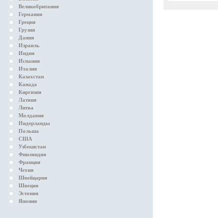
Великобритания
Германия
Греция
Грузия
Дания
Израиль
Индия
Испания
Италия
Казахстан
Канада
Киргизия
Латвия
Литва
Молдавия
Нидерланды
Польша
США
Узбекистан
Финляндия
Франция
Чехия
Швейцария
Швеция
Эстония
Япония