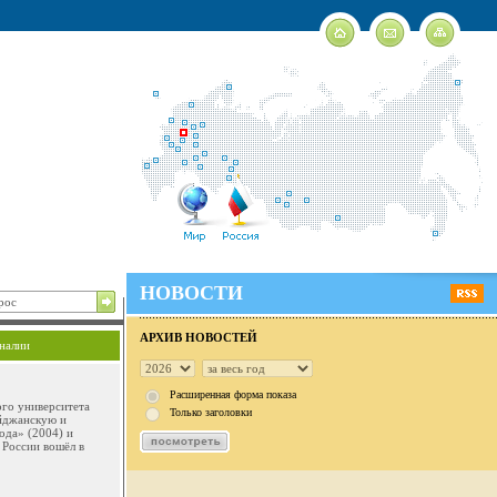
НОВОСТИ
АРХИВ НОВОСТЕЙ
налии
Расширенная форма показа
ого университета
Только заголовки
айджанскую и
ода» (2004) и
 России вошёл в