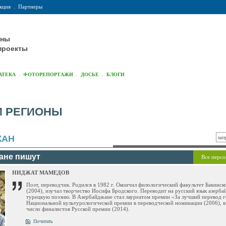
кция
.
Партнеры
оны
проекты
.
.
.
АТЕКА
ФОТОРЕПОРТАЖИ
ДОСЬЕ
БЛОГИ
И РЕГИОНЫ
ЖАН
ане пишут
Все персо
НИДЖАТ МАМЕДОВ
Поэт, переводчик. Родился в 1982 г. Окончил филологический факультет Бакинск
(2004), изучал творчество Иосифа Бродского. Переводит на русский язык азерб
турецкую поэзию. В Азербайджане стал лауреатом премии «За лучший перевод г
Национальной культурологической премии в переводческой номинации (2006), в
число финалистов Русской премии (2014).
Почитать