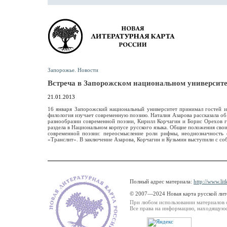
Запорожье. Новости
Встреча в Запорожском национальном университе
21.01.2013
16 января Запорожский национальный университет принимал гостей из
филология изучает современную поэзию. Наталия Азарова рассказала об
разнообразии современной поэзии, Кирилл Корчагин и Борис Орехов г
раздела в Национальном корпусе русского языка. Общие положения сво
современной поэзии: переосмысление роли рифмы, неоднозначность с
«Транслит». В заключение Азарова, Корчагин и Кузьмин выступили с со
Полный адрес материала:
http://www.li
© 2007—2024 Новая карта русской ли
При любом использовании материалов 
Все права на информацию, находящуюся