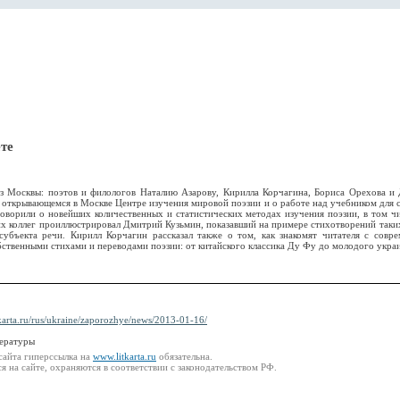
те
 Москвы: поэтов и филологов Наталию Азарову, Кирилла Корчагина, Бориса Орехова и Д
 открывающемся в Москве Центре изучения мировой поэзии и о работе над учебником для с
оворили о новейших количественных и статистических методах изучения поэзии, в том чи
их коллег проиллюстрировал Дмитрий Кузьмин, показавший на примере стихотворений таких
убъекта речи. Кирилл Корчагин рассказал также о том, как знакомят читателя с сов
бственными стихами и переводами поэзии: от китайского классика Ду Фу до молодого украи
tkarta.ru/rus/ukraine/zaporozhye/news/2013-01-16/
тературы
сайта гиперссылка на
www.litkarta.ru
обязательна.
 на сайте, охраняются в соответствии с законодательством РФ.