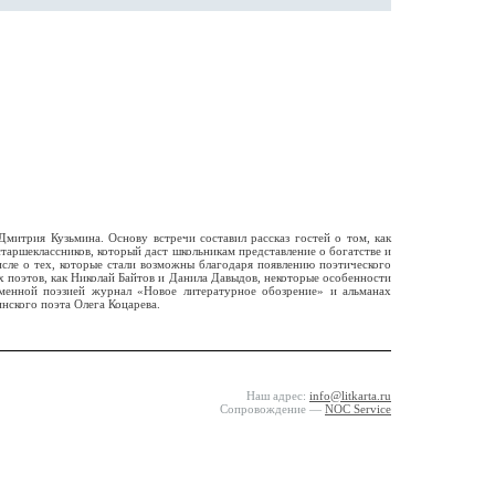
митрия Кузьмина. Основу встречи составил рассказ гостей о том, как
таршеклассников, который даст школьникам представление о богатстве и
сле о тех, которые стали возможны благодаря появлению поэтического
 поэтов, как Николай Байтов и Данила Давыдов, некоторые особенности
ременной поэзией журнал «Новое литературное обозрение» и альманах
нского поэта Олега Коцарева.
Наш адрес:
info@litkarta.ru
Сопровождение —
NOC Service