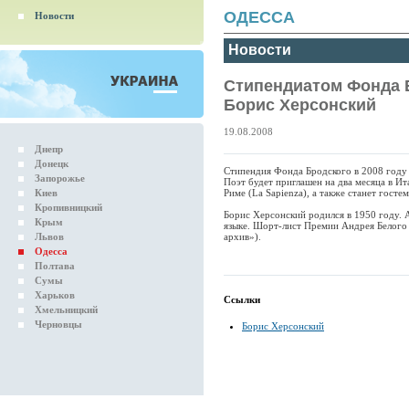
ОДЕССА
Новости
Новости
Стипендиатом Фонда Б
Борис Херсонский
19.08.2008
Днепр
Донецк
Стипендия Фонда Бродского в 2008 году
Запорожье
Поэт будет приглашен на два месяца в Ит
Киев
Риме (La Sapienza), а также станет гост
Кропивницкий
Борис Херсонский родился в 1950 году. 
Крым
языке. Шорт-лист Премии Андрея Белого
Львов
архив»).
Одесса
Полтава
Сумы
Харьков
Ссылки
Хмельницкий
Черновцы
Борис Херсонский