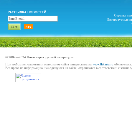
РАССЫЛКА НОВОСТЕЙ
Страны и р
Литературные п
© 2007—2024 Новая карта русской литературы
При любом использовании материалов сайта гиперссылка на
www.litkarta.ru
обязательна.
Все права на информацию, находящуюся на сайте, охраняются в соответствии с законод