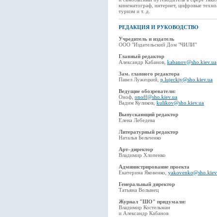
кинематограф, интернет, цифровые техно
туризм и т. д.
РЕДАКЦИЯ И РУКОВОДСТВО
Учредитель и издатель
ООО "Издательский Дом "ЧИЛИ"
Главный редактор
Александр Кабанов,
kabanov@sho.kiev.ua
Зам. главного редактора
Павел Лужецкий,
p.lujeckiy@sho.kiev.ua
Ведущие обозреватели:
Оноф,
onoff@sho.kiev.ua
Вадим Куликов,
kulikov@sho.kiev.ua
Выпускающий редактор
Елена Лебедева
Литературный редактор
Наталья Бельченко
Арт–директор
Владимир Хлопенко
Администрирование проекта
Екатерина Яковенко,
yakovenko@sho.kiev
Генеральный директор
Татьяна Волынец
Журнал "ШО" придумали:
Владимир Костельман
и Александр Кабанов