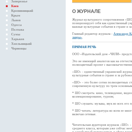
Запорожье
Киев
Кропивницкий
О ЖУРНАЛЕ
Крым
Журнал культурного сопротивления «ШО»
Львов
позиционирует себя как единственный у
Одесса
важные культурные события в стране и з
Полтава
Главный редактор журнала -
Александр К
Сумы
лавры»
.
Харьков
Хмельницкий
ПРЯМАЯ РЕЧЬ
Черновцы
ООО «Издательский дом «ЧИЛИ» предста
Это не имеющий аналогов как на отечест
полноцветный проект с высококачественн
«ШО» - единственный украинский журна
культурные события в стране и за рубежо
«ШО» - это более сотни полноцветных ст
современную культуру по трем основным
* ШО смотреть: кино, телевидение, виде
коллекционирование, туризм;
* ШО слушать: музыка, звук во всех его 
* ШО читать: литература во всем ее мног
включая сетевые.
Читательская аудитория журнала «ШО» - 
среднего класса, которым уже сейчас не
и самобытный путеводитель в сфере таких