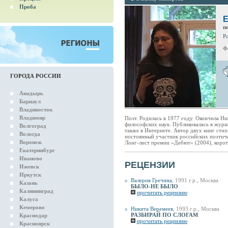
Проба
Е
п
Р
Ф
ГОРОДА РОССИИ
Анадырь
Барнаул
Владивосток
Владимир
Поэт. Родилась в 1977 году. Окончила Н
философских наук. Публиковалась в журн
Волгоград
также в Интернете. Автор двух книг сти
Вологда
постоянный участник российских поэтиче
Воронеж
Лонг-лист премии «Дебют» (2004), корот
Екатеринбург
Иваново
РЕЦЕНЗИИ
Ижевск
Иркутск
Валерия Гречина
, 1991 г.р., Москва
Казань
БЫЛО-НЕ БЫЛО
Калининград
прочитать рецензию
Калуга
Кемерово
Никита Веремеев
, 1993 г.р., Москва
РАЗБИРАЙ ПО СЛОГАМ
Краснодар
прочитать рецензию
Красноярск