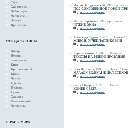
Уфа
Михаил Бордуновский
, 1998 г.р., Мос
Хабаровск
ПОД СОКРОВЕННОЙ ГОРОЙ (ТР
Чебоксары
прочитать рецензию
Челябинск
Элиста
Мария Перебаева
, 1996 г.р., Казань
ЧУЖИЕ ОКНА
Ярославль
прочитать рецензию
Александр Судаев
, 1987 г.р., Нижний
ЖИВОЙ, УГЛЕПЛАСТИКОВЫЙ
ГОРОДА УКРАИНЫ
прочитать рецензию
Днепр
Кирилл Ушаков
, 1988 г.р., Иваново
Донецк
ТЕКСТЫ НА РЕЦЕНЗИРОВАНМЕ
Запорожье
прочитать рецензию
Киев
Кропивницкий
Илья Дацкевич
, 1989 г.р., Нижний Но
ΜΑΛΛΟΝ ΕΙΔΈΝΑΙ (ЦИКЛ СТИХОВ
Крым
прочитать рецензию
Львов
Одесса
Сергей Кубрин
, 1991 г.р., Пенза
Полтава
КОНЕЦ СВЕТА
Сумы
прочитать рецензию
Харьков
Хмельницкий
Черновцы
СТРАНЫ МИРА