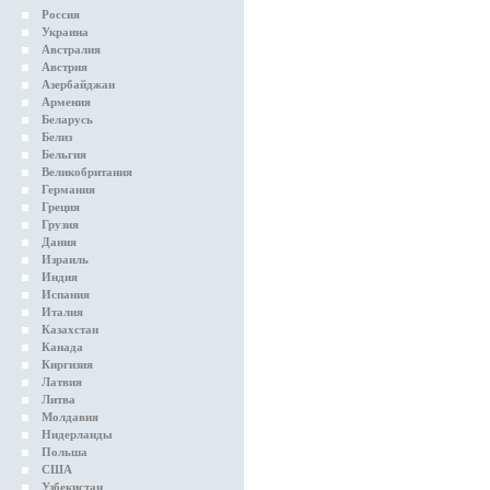
Россия
Украина
Австралия
Австрия
Азербайджан
Армения
Беларусь
Белиз
Бельгия
Великобритания
Германия
Греция
Грузия
Дания
Израиль
Индия
Испания
Италия
Казахстан
Канада
Киргизия
Латвия
Литва
Молдавия
Нидерланды
Польша
США
Узбекистан