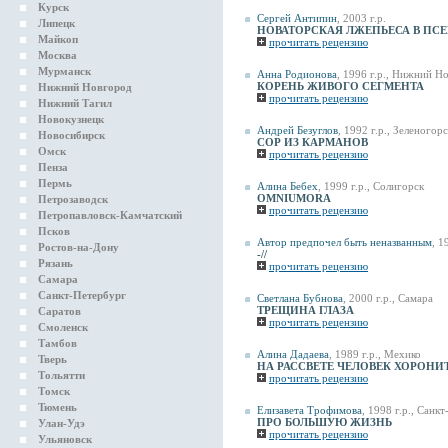
Курск
Сергей Антипин
, 2003 г.р.
Липецк
НОВАТОРСКАЯ ЛЖЕПЬЕСА В ПС
Майкоп
прочитать рецензию
Москва
Мурманск
Анна Родионова
, 1996 г.р., Нижний Н
КОРЕНЬ ЖИВОГО СЕГМЕНТА
Нижний Новгород
прочитать рецензию
Нижний Тагил
Новокузнецк
Андрей Безуглов
, 1992 г.р., Зеленогор
Новосибирск
СОР ИЗ КАРМАНОВ
Омск
прочитать рецензию
Пенза
Пермь
Алина Бебех
, 1999 г.р., Солигорск
OMNIUMORA
Петрозаводск
прочитать рецензию
Петропавловск-Камчатский
Псков
Автор предпочел быть неназванным
, 1
Ростов-на-Дону
-//
Рязань
прочитать рецензию
Самара
Санкт-Петербург
Светлана Бубнова
, 2000 г.р., Самара
ТРЕЩИНА ГЛАЗА
Саратов
прочитать рецензию
Смоленск
Тамбов
Aлина Дадаева
, 1989 г.р., Мехико
Тверь
НА РАССВЕТЕ ЧЕЛОВЕК ХОРОНИ
Тольятти
прочитать рецензию
Томск
Тюмень
Елизавета Трофимова
, 1998 г.р., Санк
ПРО БОЛЬШУЮ ЖИЗНЬ
Улан-Удэ
прочитать рецензию
Ульяновск