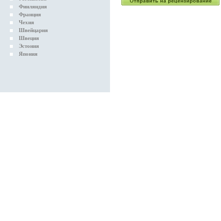
Финляндия
Франция
Чехия
Швейцария
Швеция
Эстония
Япония