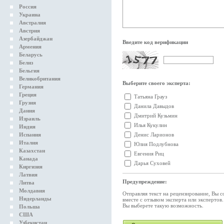
Россия
Украина
Австралия
Австрия
Азербайджан
Введите код верификации
Армения
Беларусь
Белиз
Бельгия
Великобритания
Выберите своего эксперта:
Германия
Греция
Татьяна Грауз
Грузия
Данила Давыдов
Дания
Дмитрий Кузьмин
Израиль
Илья Кукулин
Индия
Испания
Денис Ларионов
Италия
Юлия Подлубнова
Казахстан
Евгения Риц
Канада
Дарья Суховей
Киргизия
Латвия
Предупреждение:
Литва
Молдавия
Отправляя текст на рецензирование, Вы с
Нидерланды
вместе с отзывом эксперта или экспертов
Вы выберете такую возможность.
Польша
США
Узбекистан