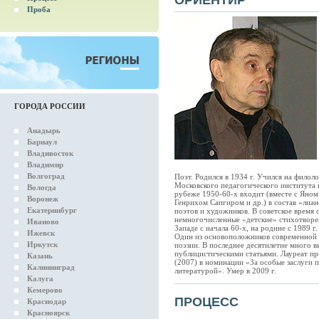
ОРИЕНТИР
Проба
ГОРОДА РОССИИ
Анадырь
Барнаул
Владивосток
Владимир
Волгоград
Поэт. Родился в 1934 г. Учился на филол
Московского педагогического института 
Вологда
рубеже 1950-60-х входит (вместе с Яном
Воронеж
Генрихом Сапгиром и др.) в состав «лиа
Екатеринбург
поэтов и художников. В советское время 
немногочисленные «детские» стихотворен
Иваново
Западе с начала 60-х, на родине с 1989 г.
Ижевск
Один из основоположников современной 
Иркутск
поэзии. В последнее десятилетие много в
публицистическими статьями. Лауреат п
Казань
(2007) в номинации «За особые заслуги 
Калининград
литературой». Умер в 2009 г.
Калуга
Кемерово
ПРОЦЕСС
Краснодар
Красноярск