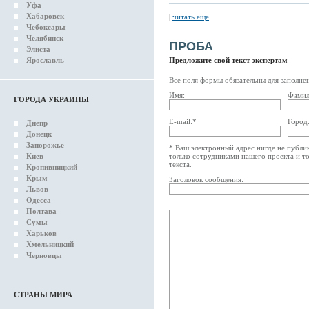
Уфа
Хабаровск
|
читать еще
Чебоксары
Челябинск
ПРОБА
Элиста
Ярославль
Предложите свой текст экспертам
Все поля формы обязательны для заполне
Имя:
Фамил
ГОРОДА УКРАИНЫ
E-mail:*
Город
Днепр
Донецк
Запорожье
* Ваш электронный адрес нигде не публик
Киев
только сотрудниками нашего проекта и то
текста.
Кропивницкий
Крым
Заголовок сообщения:
Львов
Одесса
Полтава
Сумы
Харьков
Хмельницкий
Черновцы
СТРАНЫ МИРА