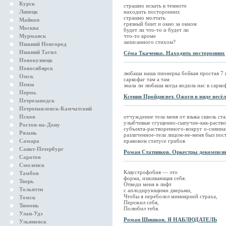
Курск
страшно искать в темноте
Липецк
находить посторонних
страшно молчать
Майкоп
грязный бинт и окно за окном
Москва
будет ли что-то и будет ли
Мурманск
что-то кроме
записанного стихом?
Нижний Новгород
Нижний Тагил
Сёма Ткаченко. Находить посторонних
Новокузнецк
Новосибирск
любаша наша пионерка бойкая простая 7 к
Омск
саркофаг там а там
Пенза
знала ли любаша когда водила нас в сарко
Пермь
Ксения Пройдисвет. Ожоги в виде весё
Петрозаводск
Петропавловск-Камчатский
Псков
отчуждение тела меня от языка сквозь ст
улыбчивые сгущенно-сыпучие-как-раствор
Ростов-на-Дону
субъекта-растворенного-вокруг о-сиянна
Рязань
различенное-тела лицом-не-меня был пос
Самара
правовом статусе грибов
Санкт-Петербург
Роман Статников. Оркестры декомпоз
Саратов
Смоленск
Клаустрофобия — это
Тамбов
форма, изживающая себя.
Тверь
Отведи меня в лифт
Тольятти
с аплодирующими дверьми,
Чтобы я переболел мимикрией страха,
Томск
Пережил себя,
Тюмень
Полюбил тебя.
Улан-Удэ
Роман Шишков. Я НАБЛЮДАТЕЛЬ
Ульяновск