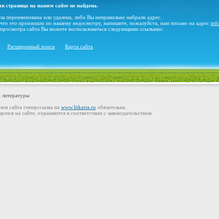
и страница на нашем сайте не найдена.
ла переименована или удалена, либо Вы неправильно набрали адрес.
 что это произошло по нашему недосмотру, напишите, пожалуйста, нам письмо на адрес
inf
просмотра сайта Вы можете воспользоваться следующими ссылками:
.
Расширенный поиск
.
Карта сайта
 литературы
лов сайта гиперссылка на
www.litkarta.ru
обязательна.
уюся на сайте, охраняются в соответствии с законодательством