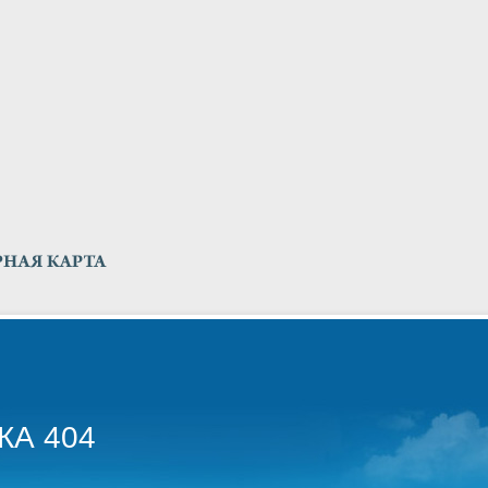
А 404