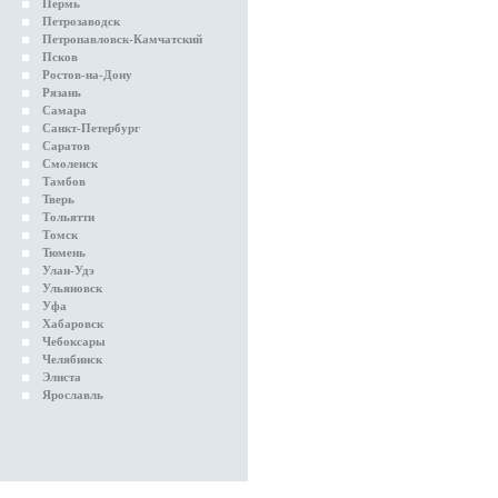
Пермь
Петрозаводск
Петропавловск-Камчатский
Псков
Ростов-на-Дону
Рязань
Самара
Санкт-Петербург
Саратов
Смоленск
Тамбов
Тверь
Тольятти
Томск
Тюмень
Улан-Удэ
Ульяновск
Уфа
Хабаровск
Чебоксары
Челябинск
Элиста
Ярославль