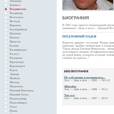
Анадырь
Барнаул
Владивосток
Владимир
Волгоград
БИОГРАФИЯ
Вологда
В 1991 году окончил литературний инсти
Воронеж
альманахах «День и ночь», «Дальний Вос
Екатеринбург
Иваново
ПРЕДЛОЖНЫЙ ПАДЕЖ
Ижевск
Иркутск
Издатель заверяет, что роман "Номер зна
Казань
написаны "крайне увлекательно и подкуп
"Герои автора Евгения Мамонтова - лите
Калининград
получившего недавно Астафьевскую прем
Калуга
на худой конец, оспорить историю человеч
Кемерово
степени им удается..."
Краснодар
Красноярск
Курск
БИБЛИОГРАФИЯ
Липецк
Ей, собственно и посвящается...
Майкоп
Эссе. — День и ночь. — 2005. — №11-12
Москва
Мурманск
Абигайль
Эссе. — День и ночь. — 2006. — №1-2
Нижний Новгород
Нижний Тагил
Три эссе
Эссе. — День и ночь. — 2007. — №3-4
Новокузнецк
Новосибирск
Омск
Пенза