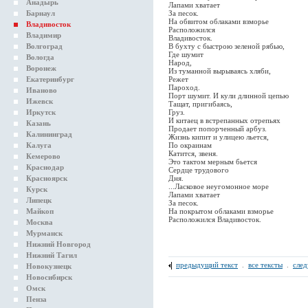
Анадырь
Лапами хватает
Барнаул
За песок.
На обвитом облаками взморье
Владивосток
Расположился
Владимир
Владивосток.
Волгоград
В бухту с быстрою зеленой рябью,
Где шумит
Вологда
Народ,
Воронеж
Из туманной вырываясь хляби,
Екатеринбург
Режет
Пароход.
Иваново
Порт шумит. И кули длинной цепью
Ижевск
Тащат, пригибаясь,
Иркутск
Груз.
И китаец в встрепанных отрепьях
Казань
Продает попорченный арбуз.
Калининград
Жизнь кипит и улицею льется,
Калуга
По окраинам
Катится, звеня.
Кемерово
Это тактом мерным бьется
Краснодар
Сердце трудового
Красноярск
Дня.
...Ласковое неугомонное море
Курск
Лапами хватает
Липецк
За песок.
Майкоп
На покрытом облаками взморье
Расположился Владивосток.
Москва
Мурманск
Нижний Новгород
Нижний Тагил
предыдущий текст
.
все тексты
.
сле
Новокузнецк
Новосибирск
Омск
Пенза