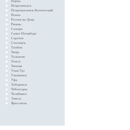
Пермь
Петрозаводск
Петропавловск-Камчатский
Псков
Ростов-на-Дону
Рязань
Самара
Санкт-Петербург
Саратов
Смоленск
Тамбов
Тверь
Тольятти
Томск
Тюмень
Улан-Удэ
Ульяновск
Уфа
Хабаровск
Чебоксары
Челябинск
Элиста
Ярославль