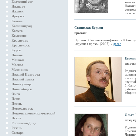
Екатеринбург
томских
Покончи
Иваново
состоял
Ижевск
печати.
Иркутск
Казань
Калининград
Станислав Буркин
Калуга
прозаик
Кемерово
Прозаик. Сын писателя-фантаста Юлия Б
Краснодар
«крупная проза» (2007). /
далее
Красноярск
Курск
Липецк
Евгени
Майкоп
издател
Москва
Мурманск
Родился
Нижний Новгород
вычисл
институ
Нижний Тагил
научной
Новокузнецк
библиот
Новосибирск
работа
сборник
Омск
Пенза
Пермь
Петрозаводск
Петропавловск-Камчатский
Ольга
Псков
поэт, к
Ростов-на-Дону
Родилас
Рязань
Томско
Самара
Литинст