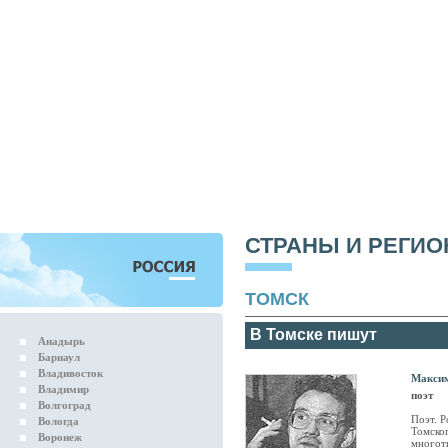
СТРАНЫ И РЕГИ
ТОМСК
В Томске пишут
Анадырь
Барнаул
Владивосток
Максим
Владимир
поэт
Волгоград
Поэт. Р
Вологда
Томског
Воронеж
многоти