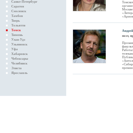
Санкт-Петербург
Томско
организ
Саратов
Москве.
Смоленск
«Литер
Тамбов
«Арион
Тверь
Тольятти
Томск
Андре
Тюмень
поэт, п
Улан-Удэ
Прозаик
Ульяновск
факульт
Уфа
Работал
телекан
Хабаровск
Публик
Чебоксары
«Антол
Челябинск
«Сибир
премии 
Элиста
Ярославль