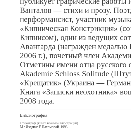
публикует графические работы и
Ванталов — стихи и прозу. Поэт,
перформансист, участник музык
«Кипническая Констрикция» (со
Кипнисом), один из ведущих со
Авангарда (награжден медалью И
2006 г.), почетный член Академ
Отметины имени отца русского 
Akademie Schloss Solitude (Шту
«Крещатик» (Украина — Герман
Книга «Записки неохотника» во
2008 года.
Библиография
Стихограф (книга взаимоиллюстраций)
М.: Издание Е.Пахомовой, 1993