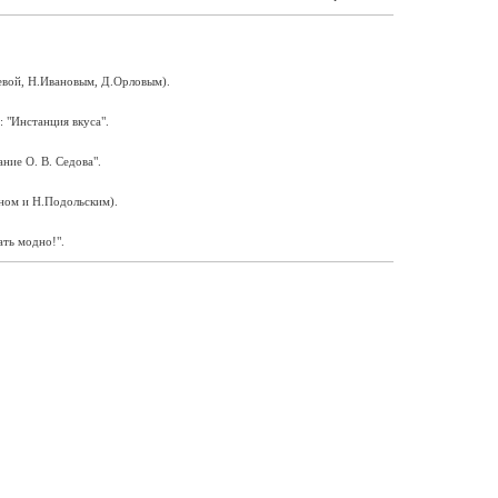
чевой, Н.Ивановым, Д.Орловым).
 "Инстанция вкуса".
ние О. В. Седова".
аном и Н.Подольским).
ать модно!".