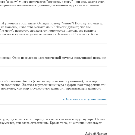
 "я могу" у него получается "вот здесь я могу" – он весь сжат в этих
 все привычка пользоваться одним-единственным оружием – поневоле
. И у немога в том числе. Он ведь почему "немог"? Потому что еще до
 ты не можешь, и кто тебе мешает мочь? Немоги думают, что мы
не могу", перестать дрожать от неможества и делать все вслепую –
гов, почти всю, можно усвоить только из Основного Состояния. А ты
еистики. Один из лидеров идеологической группы, получившей название
 собственного бытия (к эпохе героического гуманизма), речь идет о
человечество. Жесткая внутренняя цензура в форме политкорректности
щи поважнее, чем мир и существуют ценности, превышающие ценность
«Эстетика в эпоху анестезии»
атура, где возможно отгородиться от всяческого вокруг мусора. Он как
зумеется, эти слова естественны. Кроме того, он активно использует
Андрей Левкин