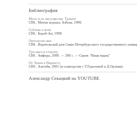
Библиография
Моги и их могущества: Трактат
СПб.: Митин журнал; Азбука, 1996.
Соблазн и воля
СПб.: Борей-Art, 1999.
Онтология лжи
СПб.: Издательский дом Санкт-Петербургского государственного универ
Три шага в сторону
СПб.: Амфора, 2000. — 280 с. — Серия: "Наша марка"
От Эдипа к Нарциссу
СПб.: Алетейя, 2001 (в соавторстве с Т.Горичевой и Д.Орловм).
Александр Секацкий на YOUTUBE