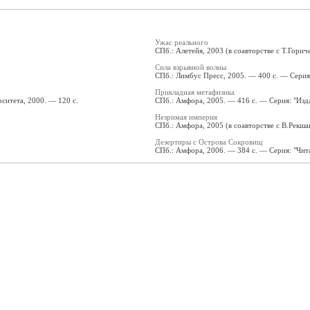
Ужас реального
СПб.: Алетейя, 2003 (в соавторстве с Т.Гори
Сила взрывной волны
СПб.: Лимбус Пресс, 2005. — 400 с. — Серия:
Прикладная метафизика
ситета, 2000. — 120 с.
СПб.: Амфора, 2005. — 416 с. — Серия: "Изда
Незримая империя
СПб.: Амфора, 2005 (в соавторстве с В.Рекш
Дезертиры с Острова Сокровищ
СПб.: Амфора, 2006. — 384 с. — Серия: "Чит