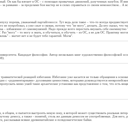
ый. Он как бы влезает в ОС – с помощью привычных движений, разученных назубок. И вместо
– за рамками – за пределами боя мастер не в силах справиться со своим неможеством... А
пуху порешь, уважаемый партайгеноссе. Тут ведь дело такое – что-то всегда предшествует
его не попробовал, а уже сжат и скован, потому что "не могу", дескать. Да кто сказал, что
ика – избавление от самовнушений. Надо прежде всего перестать внушать себе ежеминутно "
. Раз "могу" – то могу и знать, и обучиться, и обучить – из ОС, а не для ОС. Практику мо
ожешь" – значит нет и не будет тебе гарантий. Мог
и
".
ниверситета. Кандидат философии. Автор нескольких книг художественно-философской эсс
8).
равматической реакцией избегания. Избегание уже касается не только обращения к основам
ции с «рудиментарными» духовными ценностями, которыми руководствуется неевропейское 
пропускать мимо ушей такие архаические установки как представление о том, что есть ве
н, в общем, и пытается выстроить некую зону, в которой может существовать реальная литер
тому демосу, а также - понятий, столь же данным демосом не употребляемых. Для него, ра
, рассказывая всякие древнекитайские и псевдомагические байки.