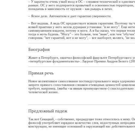
– У каратиста очень узкий вход в ОС – слишком технический и однозначн
рамках. ОС у него подпирается привычкой и освоенностью территории, 
попадаешь в зависимость от оружия – как рыцарь в латах.
– Ясное дело. Автоматизм и дает гарантию уверенности.
– Вот видишь. А ведь ОС предшествует всяким гарантиям. Поэтому ты че
всякой практики у него засела дурацкая установка: "я не могу". Еще нич
самовнушением владеем, потому и моги. А я бы сказал, что первая техн
тогда и мочь будешь. "Могу" – это больше, чем "знаю", или чем "обучен"
говоришь: "нет гарантий, вот и не могу", – все наоборот, коллега, "не м
Биография
Живет в Петербурге, окончил философский факультет Петербургского у
«петербургские фундаменталисты». Лауреат Премии Андрея Белого (200
Прямая речь
Новое коллективное самосознание постиндустриального мира одержимо т
запрете прямого сопоставления слишком очевидных ценностей цивилиза
требует, например, (якобы «за явным преимуществом») снисходительно 
человеческой жизни.
Предложный падеж
Так вот Секацкий, - собственно, предыдущее тоже относилось к нему. О
философ употребляет изрядное количество слов, недоступных непродвину
конструкции, не имеющие оснований в окружающей нас действительности