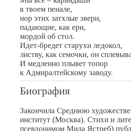
Мы все – карандаши
в твоем пенале,
нор этих затхлые звери,
падающие, как ери,
мордой об стол.
Идет-бредет старухи ледокол,
листву, как семочки, он сплевыва
И медленно плывет топор
к Адмиралтейскому заводу.
Биография
Закончила Среднюю художестве
институт (Москва). Стихи и лит
псевдонимом Мила Ястреб) публ