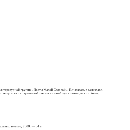
 литературной группы «Поэты Малой Садовой». Печаталась в самиздате.
го искусства и современной поэзии и статей пушкиноведческих. Автор
льных текстов, 2008. — 64 с.