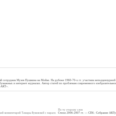
й сотрудник Музея Пушкина на Мойке. На рубеже 1960-70-х гг. участник неподцензурной
 бумажных и интернет журналах. Автор статей по проблемам современного изобразительно
 «АКТ».
По ту сторону слов
кий комментарий Тамары Буковской с паралл.
Стихи 2006-2007 гг. — СПб.: Собрание АКТуа