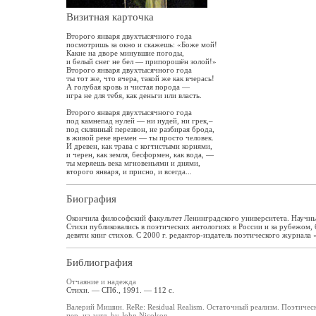
Визитная карточка
Второго января двухтысячного года
посмотришь за окно и скажешь: «Боже мой!
Какие на дворе минувшие погоды,
и белый снег не бел — припорошён золой!»
Второго января двухтысячного года
ты тот же, что вчера, такой же как вчерась!
А голубая кровь и чистая порода —
игра не для тебя, как деньги или власть.
Второго января двухтысячного года
под камнепад нулей — ни иудей, ни грек,–
под склянный перезвон, не разбирая брода,
в живой реке времен — ты просто человек.
И древен, как трава с когтистыми корнями,
и черен, как земля, бесформен, как вода, —
ты меряешь века мгновеньями и днями,
второго января, и присно, и всегда...
Биография
Окончила философский факультет Ленинградского университета. Научны
Стихи публиковались в поэтических антологиях в России и за рубежом,
девяти книг стихов. С 2000 г. редактор-издатель поэтического журнала
Библиография
Отчаяние и надежда
Стихи. — СПб., 1991. — 112 с.
Валерий Мишин. ReRe: Residual Realism. Остаточный реализм. Поэтичес
пер. на англ. by John Nicolson.