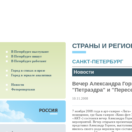
СТРАНЫ И РЕГИ
В Петербурге выступают
В Петербурге пишут
САНКТ-ПЕТЕРБУРГ
В Петербурге работают
Город в стихах и прозе
Новости
Город в зеркале аналитики
Вечер Александра Гор
Новости
"Петраэдра" и "Перес
Фоторепортажи
10.11.2008
7 ноября 2008 года в арт-галерее «Лига»
помещении, где была галерея «Кино-фот-
«АКТ») состоялся вечер Александра Горно
мероприятий. Вечер открылся презентаци
представил Александр Горнон, выступивш
явилось своего рода мерилом при состав