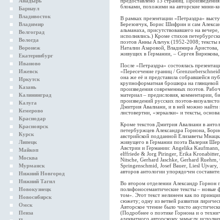
Анадырь
предоставлено 13 страниц. Произведени
блоками, похожими на авторские мини-к
Барнаул
Владивосток
В рамках презентации «Петраэдра» высту
Владимир
Березовчук, Борис Шифрин и сам Алексан
альманаха, присутствовавшего на вечере,
Волгоград
исполнялись.) Кроме стихов петербургск
Вологда
поэтов Анны Альчук (1952-2008; тексты в
Воронеж
Наталии Азаровой, Владимира Аристова, 
живущих в Германии, – Сергея Бирюкова
Екатеринбург
Иваново
После «Петраэдра» состоялась презентац
Ижевск
«Пересечение границ / Grenzueberschnei
она же её и представила собравшейся пуб
Иркутск
крупноформатная брошюра на глянцевой 
Казань
произведения современных поэтов. Рабоч
Калининград
материал – предисловия, комментарии, б
произведений русских поэтов-визуалисто
Калуга
Дмитрия Авалиани, и в ней можно найти 
Кемерово
листовертни, «зеркалки» и тексты, основ
Краснодар
Кроме текстов Дмитрия Авалиани в анто
Красноярск
петербуржцев Александра Горнона, Борис
Курск
австрийской подданной Елизаветы Мнацк
Липецк
живущего в Германии поэта Валерия Шер
Австрии и Германии: Angelika Kaufmann, Bri
Майкоп
elffriede & Jorg Piringer, Erika Kronabitte
Москва
Nitsche, Gerhard Jaschke, Gerhard Ruehm, G
Мурманск
Springenschmid, Josef Bauer, Liesl Ujvary,
авторов антологии упорядочен составите
Нижний Новгород
Нижний Тагил
Во втором отделении Александр Горнон п
Новокузнецк
полифоносемантические тексты – новые ф
том». Этот текст нелинеен как по принци
Новосибирск
сюжету; одну из ветвей развития лириче
Омск
Авторское чтение было чисто акустически
Пенза
(Подробнее о поэтике Горнона и о техни
адекватного авторскому замыслу исполне