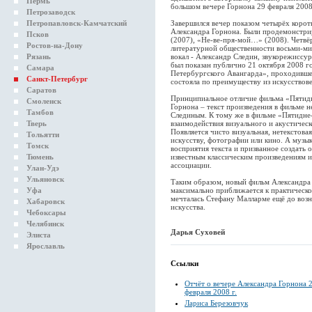
Пермь
большом вечере Горнона 29 февраля 2008
Петрозаводск
Петропавловск-Камчатский
Завершился вечер показом четырёх кор
Александра Горнона. Были продемонстри
Псков
(2007), «Не-ве-пря-мой…» (2008). Четв
Ростов-на-Дону
литературной общественности восьми-ми
Рязань
вокал - Александр Следин, звукорежиссу
был показан публично 21 октября 2008 г
Самара
Петербургского Авангарда», проходивше
Санкт-Петербург
состояла по преимуществу из искусствове
Саратов
Принципиальное отличие фильма «Пятид
Смоленск
Горнона – текст произведения в фильме н
Тамбов
Слединым. К тому же в фильме «Пятидне
Тверь
взаимодействия визуального и акустичес
Появляется чисто визуальная, нетекстова
Тольятти
искусству, фотографии или кино. А музы
Томск
восприятия текста и призванное создать 
Тюмень
известным классическим произведениям и
ассоциации.
Улан-Удэ
Ульяновск
Таким образом, новый фильм Александра 
Уфа
максимально приближается к практической
мечталась Стефану Малларме ещё до возн
Хабаровск
искусства.
Чебоксары
Челябинск
Дарья Суховей
Элиста
Ярославль
Ссылки
Отчёт о вечере Александра Горнона 
февраля 2008 г.
Лариса Березовчук