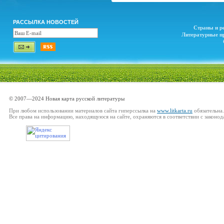
РАССЫЛКА НОВОСТЕЙ
Страны и р
Литературные п
© 2007—2024 Новая карта русской литературы
При любом использовании материалов сайта гиперссылка на
www.litkarta.ru
обязательна.
Все права на информацию, находящуюся на сайте, охраняются в соответствии с законод