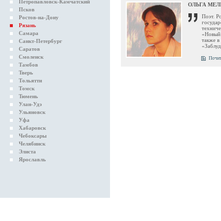
Петропавловск-Камчатский
ОЛЬГА МЕ
Псков
Поэт. Р
Ростов-на-Дону
государ
Рязань
техниче
Самара
«Новый 
также в
Санкт-Петербург
«Заблуд
Саратов
Смоленск
Почит
Тамбов
Тверь
Тольятти
Томск
Тюмень
Улан-Удэ
Ульяновск
Уфа
Хабаровск
Чебоксары
Челябинск
Элиста
Ярославль