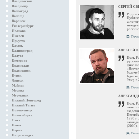
Владивосток
Владимир
СЕРГЕЙ С
Волгоград
Родился
Вологда
Публико
Воронеж
антолог
междуна
Екатеринбург
российс
Иваново
Ижевск
Почит
Иркутск
Казань
АЛЕКСЕЙ К
Калининград
Калуга
Поэт. Р
Кемерово
русског
филолог
Краснодар
«Нестол
Красноярск
белому!
Курск
legens»
Умер в 
Липецк
Майкоп
Почит
Москва
Мурманск
АЛЕКСАНД
Нижний Новгород
Поэт. Р
Нижний Тагил
окончил
Новокузнецк
академи
Петербу
Новосибирск
1998 г.
Омск
самизда
Пенза
(2000).
Пермь
Почит
Петрозаводск