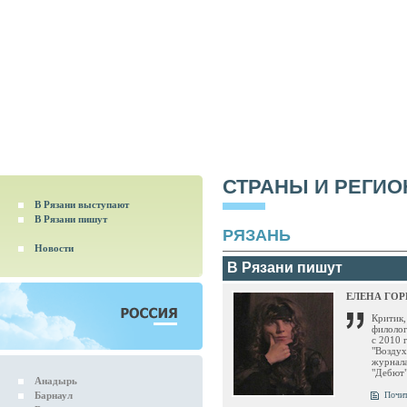
СТРАНЫ И РЕГИ
В Рязани выступают
В Рязани пишут
РЯЗАНЬ
Новости
В Рязани пишут
ЕЛЕНА ГО
Критик,
филолог
с 2010 
"Воздух
журнала
"Дебют"
Анадырь
Барнаул
Почит