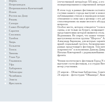
Пермь
отечественной литературе ХХ века, а е
Петрозаводск
позиционирования в современной литера
Петропавловск-Камчатский
В этом году в рамках фестиваля состоятс
Псков
гостями нашего города выступят и новос
Ростов-на-Дону
публикациями стихов и переводов испанс
отношение к слову как к зрелищу с его д
Рязань
стихотворениях на языке веселого абсур
Самара
вопросах.
Санкт-Петербург
Особое место, которое отводится “голос
сцены, а не только на бумаге, возвращае
Саратов
представителями которой являются столь
Смоленск
Воденников. Не секрет, что живое чтение
Тамбов
выступления поэтов группы “Шорохо” Ал
Александр Баринова, для которых характ
Тверь
яркий социальный гротеск, бескомпромис
Тольятти
рамках предстоящего фестиваля. Тем инт
Томск
искренности” в исполнении Данилы Давы
Натальи Ключаревой с радикальнейшими 
Тюмень
фронта.
Улан-Удэ
Ульяновск
Чтения поэтического фестиваля Город N п
выступят гости фестиваля, и в студии Ви
Уфа
вечер участников.
Хабаровск
Чебоксары
23 апреля – Областная библиотека, Советс
24 апреля – фотостудия “ОКкамера”, Комм
Челябинск
Элиста
Ярославль