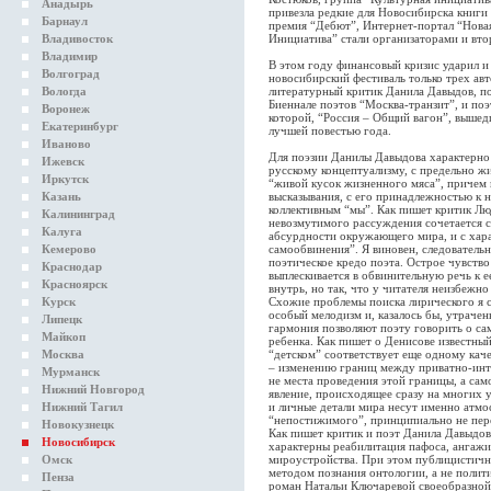
Анадырь
привезла редкие для Новосибирска книги 
Барнаул
премия “Дебют”, Интернет-портал “Новая
Владивосток
Инициатива” стали организаторами и вто
Владимир
В этом году финансовый кризис ударил и
Волгоград
новосибирский фестиваль только трех авт
Вологда
литературный критик Данила Давыдов, по
Биеннале поэтов “Москва-транзит”, и поэ
Воронеж
которой, “Россия – Общий вагон”, вышед
Екатеринбург
лучшей повестью года.
Иваново
Для поэзии Данилы Давыдова характерно
Ижевск
русскому концептуализму, с предельно 
Иркутск
“живой кусок жизненного мяса”, причем 
Казань
высказывания, с его принадлежностью к 
коллективным “мы”. Как пишет критик Л
Калининград
невозмутимого рассуждения сочетается 
Калуга
абсурдности окружающего мира, и с хар
Кемерово
самообвинения”. Я виновен, следователь
поэтическое кредо поэта. Острое чувств
Краснодар
выплескивается в обвинительную речь к 
Красноярск
внутрь, но так, что у читателя неизбежн
Курск
Схожие проблемы поиска лирического я с
особый мелодизм и, казалось бы, утраче
Липецк
гармония позволяют поэту говорить о са
Майкоп
ребенка. Как пишет о Денисове известный
Москва
“детском” соответствует еще одному каче
– изменению границ между приватно-ин
Мурманск
не места проведения этой границы, а сам
Нижний Новгород
явление, происходящее сразу на многих у
Нижний Тагил
и личные детали мира несут именно атмос
“непостижимого”, принципиально не пер
Новокузнецк
Как пишет критик и поэт Данила Давыдов 
Новосибирск
характерны реабилитация пафоса, ангажи
Омск
мироустройства. При этом публицистичн
методом познания онтологии, а не полит
Пенза
роман Натальи Ключаревой своеобразной 