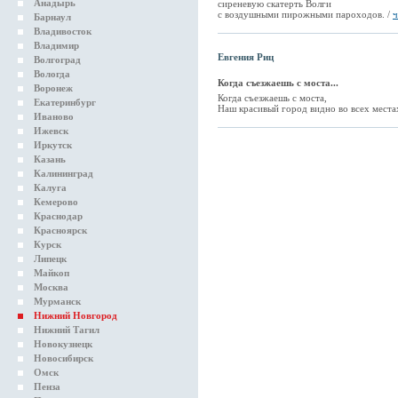
Анадырь
сиреневую скатерть Волги
с воздушными пирожными пароходов. /
ч
Барнаул
Владивосток
Владимир
Евгения Риц
Волгоград
Вологда
Когда съезжаешь с моста...
Воронеж
Когда съезжаешь с моста,
Екатеринбург
Наш красивый город видно во всех местах
Иваново
Ижевск
Иркутск
Казань
Калининград
Калуга
Кемерово
Краснодар
Красноярск
Курск
Липецк
Майкоп
Москва
Мурманск
Нижний Новгород
Нижний Тагил
Новокузнецк
Новосибирск
Омск
Пенза