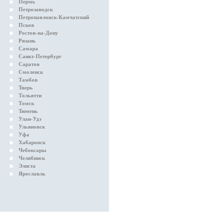
Пермь
Петрозаводск
Петропавловск-Камчатский
Псков
Ростов-на-Дону
Рязань
Самара
Санкт-Петербург
Саратов
Смоленск
Тамбов
Тверь
Тольятти
Томск
Тюмень
Улан-Удэ
Ульяновск
Уфа
Хабаровск
Чебоксары
Челябинск
Элиста
Ярославль