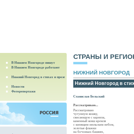
СТРАНЫ И РЕГИ
В Нижнем Новгороде пишут
В Нижнем Новгороде работают
НИЖНИЙ НОВГОРОД
Нижний Новгород в стихах и прозе
Нижний Новгород в стих
Новости
Фоторепортажи
Станислав Бельский
Рассматриваю...
Рассматриваю
чугунную кошку,
свисающую с карниза,
каменный ковш кремля
с кипящим июльским небом,
золотые флажки
на бочонках-башнях,