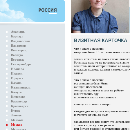
Анадырь
Барнаул
ВИЗИТНАЯ КАРТОЧКА
Владивосток
Владимир
что я знаю о насилии
Волгоград
когда мне было 13 лет меня изнасилов
Вологда
теткин сожитель на моих глазах выволок
Воронеж
ботинках пока та не потеряла сознание
Екатеринбург
сожитель моей матери избивал ее кажд
Иваново
и каждые полгода ходила к стоматолог
отцом
Ижевск
Иркутск
что я знаю о насилии
Казань
все женщины были биты
женщин насиловали
Калининград
женщины вставали и шли на работу
Калуга
шли готовить еду
Кемерово
и целовали своих насильников
Краснодар
я пишу этот текст в метро
Красноярск
Курск
каждые две минуты я закрываю заметки
и считать от ста до нуля
Липецк
Майкоп
так делают все кто знают что делать ког
Москва
хочется прыгнуть на рельсы
или биться головой о стеклянные двери
Мурманск