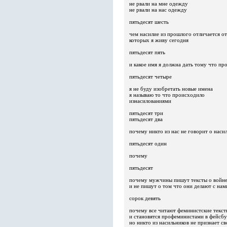
не рвали на мне одежду
не рвали на нас одежду
пятьдесят шесть
чем насилие из прошлого отличается о
которых я живу сегодня
пятьдесят пять
и какое имя я должна дать тому что п
пятьдесят четыре
я не буду изобретать новые имена
я называю то что происходило
изнасилованиями
пятьдесят три
пятьдесят два
почему никто из нас не говорит о наси
пятьдесят один
почему
пятьдесят
почему мужчины пишут тексты о войне 
и не пишут о том что они делают с нам
сорок девять
почему все читают феминистские текст
и становятся профеминистами в фейсбу
но никто из насильников не признает с