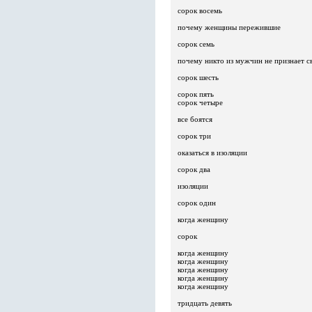
сорок восемь
почему женщины пережившие
сорок семь
почему никто из мужчин не признает с
сорок шесть
сорок пять
сорок четыре
все боятся
сорок три
оказаться в изоляции
сорок два
изоляции
сорок один
когда женщину
сорок
когда женщину
когда женщину
когда женщину
когда женщину
когда женщину
тридцать девять