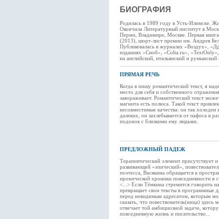
БИОГРАФИЯ
Родилась в 1989 году в Усть-Илимске. Жи
Окончила Литературный институт в Москв
Перми, Владимире, Москве. Первая книга
(2013), шорт-лист премии им. Андрея Бе
Публиковалась в журналах «Воздух», «
изданиях «Сноб», «Colta.ru», «TextOnly
на английский, итальянский и румынский 
ПРЯМАЯ РЕЧЬ
Когда я пишу романтический текст, я над
место для себя и собственного отражения
завораживает. Романтический текст може
магнита есть полюса. Такой текст привле
несовместимые качества: он так холоден 
далеких, он захлебывается от пафоса в р
подонок с близкими ему людьми.
ПРЕДЛОЖНЫЙ ПАДЕЖ
Терапевтический элемент присутствует и
развивающей «эпический», повествовател
поэтесса, Васякина обращается к простр
иронической хроники повседневности в 
<...> Если Тёмкина стремится говорить н
превращает свои тексты в программные 
перед невидимым адресатом, которым може
сказать, что повествователь(ница) здесь 
отвечает той амбициозной задаче, котору
повседневную жизнь и писательство...