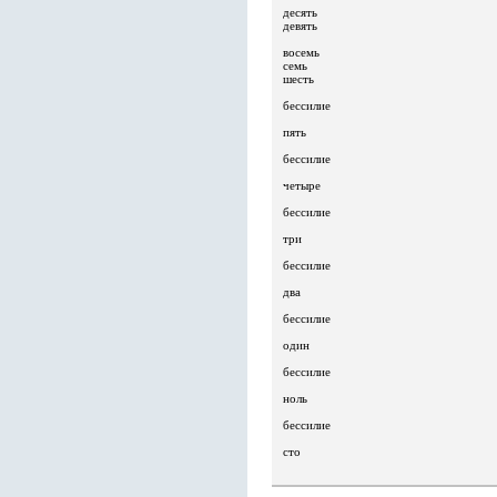
десять
девять
восемь
семь
шесть
бессилие
пять
бессилие
четыре
бессилие
три
бессилие
два
бессилие
один
бессилие
ноль
бессилие
сто