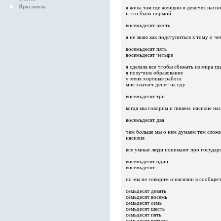
Ярославль
я жила там где женщин и девочек насил
и это было нормой
восемьдесят шесть
я не знаю как подступиться к тому о че
восемьдесят пять
восемьдесят четыре
я сделала все чтобы сбежать из мира 
я получила образование
у меня хорошая работа
мне хватает денег на еду
восемьдесят три
когда мы говорим и пишем: насилие на
восемьдесят два
чем больше мы о нем думаем тем сложн
насилия
все умные люди понимают про государ
восемьдесят один
восемьдесят
но мы не говорим о насилии в сообщес
семьдесят девять
семьдесят восемь
семьдесят семь
семьдесят шесть
семьдесят пять
семьдесят четыре