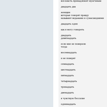
вся власть принадлежит мужчинам
двадцать два
женщин
которые говорят правду
называют ведьмами и сумасшедшими
двадцать один
как я могу говорить
двадцать
девятнадцать
если мне не поверили
тогда
восемнадцать
и не поверят
семнадцать
шестнадцать
пятнадцать
четырнадцать
тринадцать
двенадцать
я чувствую бессилие
одиннадцать