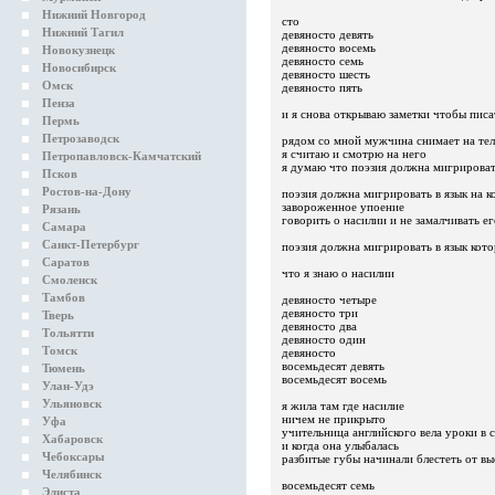
Нижний Новгород
сто
Нижний Тагил
девяносто девять
девяносто восемь
Новокузнецк
девяносто семь
Новосибирск
девяносто шесть
Омск
девяносто пять
Пенза
и я снова открываю заметки чтобы писа
Пермь
Петрозаводск
рядом со мной мужчина снимает на те
я считаю и смотрю на него
Петропавловск-Камчатский
я думаю что поэзия должна мигрироват
Псков
Ростов-на-Дону
поэзия должна мигрировать в язык на к
завороженное упоение
Рязань
говорить о насилии и не замалчивать ег
Самара
Санкт-Петербург
поэзия должна мигрировать в язык кот
Саратов
что я знаю о насилии
Смоленск
Тамбов
девяносто четыре
девяносто три
Тверь
девяносто два
Тольятти
девяносто один
Томск
девяносто
восемьдесят девять
Тюмень
восемьдесят восемь
Улан-Удэ
Ульяновск
я жила там где насилие
ничем не прикрыто
Уфа
учительница английского вела уроки в 
Хабаровск
и когда она улыбалась
Чебоксары
разбитые губы начинали блестеть от 
Челябинск
восемьдесят семь
Элиста