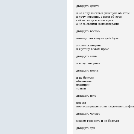
двадцать девять
я не хочу писать в фейсбуке об этом
я хочу говорить с вами об этом
сейчас когда все мы здесь
а не за своими компьютерами
двадцать восемь
потому что в шуме фейсбука
утонут женщины
и я утону в этом шуме
двадцать семь
я хочу говорить
двадцать шесть
и не бояться
обвинения
изоляции
травли
двадцать пять
как мы
поэтессы редакторки издательницы фи
двадцать четыре
можем говорить и не бояться
двадцать три