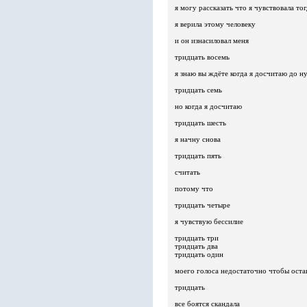
я могу рассказать что я чувствовала то
я верила этому человеку
и он изнасиловал меня
тридцать восемь
я знаю вы ждёте когда я досчитаю до н
тридцать семь
но когда я досчитаю
тридцать шесть
я начну снова
тридцать пять
считать
потому что
тридцать четыре
я чувствую бессилие
тридцать три
тридцать два
тридцать один
моего голоса недостаточно чтобы оста
тридцать
все боятся скандала