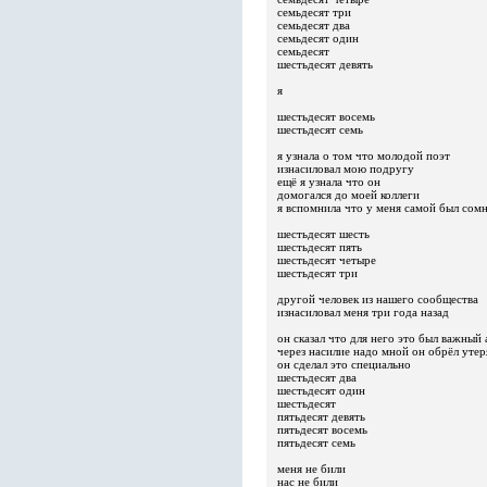
семьдесят три
семьдесят два
семьдесят один
семьдесят
шестьдесят девять
я
шестьдесят восемь
шестьдесят семь
я узнала о том что молодой поэт
изнасиловал мою подругу
ещё я узнала что он
домогался до моей коллеги
я вспомнила что у меня самой был сом
шестьдесят шесть
шестьдесят пять
шестьдесят четыре
шестьдесят три
другой человек из нашего сообщества
изнасиловал меня три года назад
он сказал что для него это был важный 
через насилие надо мной он обрёл уте
он сделал это специально
шестьдесят два
шестьдесят один
шестьдесят
пятьдесят девять
пятьдесят восемь
пятьдесят семь
меня не били
нас не били