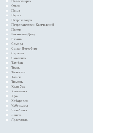
Новосибирск
Омск
Пенза
Пермь
Петрозаводск
Петропавловск-Камчатский
Псков
Ростов-на-Дону
Рязань
Самара
Санкт-Петербург
Саратов
Смоленск
Тамбов
Тверь
Тольятти
Томск
Тюмень
Улан-Удэ
Ульяновск
Уфа
Хабаровск
Чебоксары
Челябинск
Элиста
Ярославль