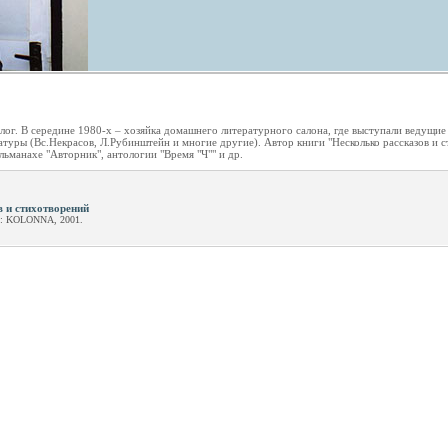
ог. В середине 1980-х – хозяйка домашнего литературного салона, где выступали ведущие
туры (Вс.Некрасов, Л.Рубинштейн и многие другие). Автор книги "Несколько рассказов и 
льманахе "Авторник", антологии "Время "Ч"" и др.
в и стихотворений
: KOLONNA, 2001.