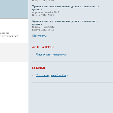
Воздух, 2013, №3-4
Хроника поэтического книгоиздания в аннотациях и
цитатах
Апрель — сентябрь 2012
Воздух, 2012, №3-4
Хроника поэтического книгоиздания в аннотациях и
цитатах
Январь — март 2012
Воздух, 2012, №1-2
 авторы
|
Все тексты
стихотворений"
ФОТОГАЛЕРЕИ
Лица русской литературы
ССЫЛКИ
Стихи в журнале TextOnly