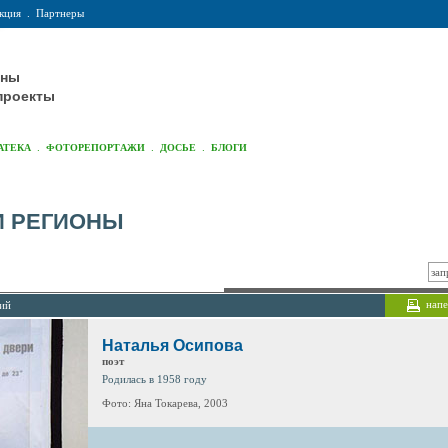
кция
.
Партнеры
оны
проекты
.
.
.
АТЕКА
ФОТОРЕПОРТАЖИ
ДОСЬЕ
БЛОГИ
И РЕГИОНЫ
напе
лий
Наталья Осипова
поэт
Родилась в 1958 году
Фото: Яна Токарева, 2003