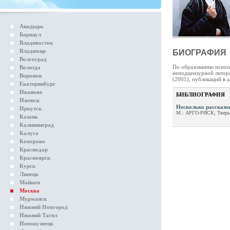
Анадырь
Барнаул
Владивосток
Владимир
БИОГРАФИЯ
Волгоград
По образованию психол
Вологда
неподцензурной литера
Воронеж
(2001), публикаций в а
Екатеринбург
Иваново
БИБЛИОГРАФИЯ
Ижевск
Несколько рассказо
Иркутск
М.: АРГО-РИСК; Тверь
Казань
Калининград
Калуга
Кемерово
Краснодар
Красноярск
Курск
Липецк
Майкоп
Москва
Мурманск
Нижний Новгород
Нижний Тагил
Новокузнецк