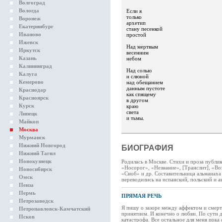
Волгоград
Вологда
Если я
только
Воронеж
архетип
Екатеринбург
стану песенкой
Иваново
простой
Ижевск
Над мертвым
Иркутск
весенним
Казань
небом
Калининград
Над солью
Калуга
и слюной
Кемерово
над обещанием
данным пустоте
Краснодар
как спящему
Красноярск
в другом
Курск
краю
света
Липецк
и тьмы.
Майкоп
Москва
Мурманск
Нижний Новгород
БИОГРАФИЯ
Нижний Тагил
Новокузнецк
Родилась в Москве. Стихи и проза публи
«Носорог», «Незнание», [Транслит], «Воз
Новосибирск
«Сноб» и др. Составительница альманаха
Омск
переводились на испанский, польский и а
Пенза
Пермь
ПРЯМАЯ РЕЧЬ
Петрозаводск
Я пишу о зазоре между аффектом и смер
Петропавловск-Камчатский
принятием. И конечно о любви. По сути дл
Псков
катастрофа. Все остальное для меня пока