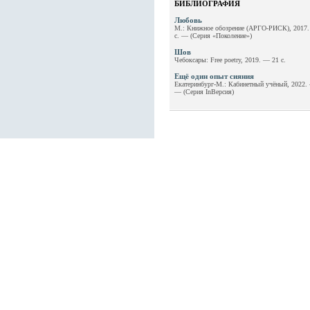
БИБЛИОГРАФИЯ
Любовь
М.: Книжное обозрение (АРГО-РИСК), 2017
с. — (Серия «Поколение»)
Шов
Чебоксары: Free poetry, 2019. — 21 с.
Ещё один опыт сияния
Екатеринбург-М.: Кабинетный учёный, 2022. 
— (Серия InВерсия)