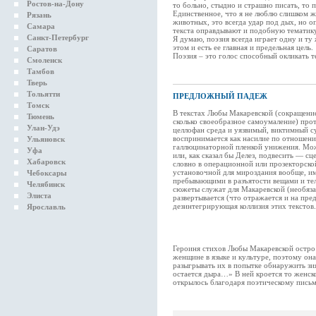
Ростов-на-Дону
то больно, стыдно и страшно писать, то п
Единственное, что я не люблю слишком ж
Рязань
животных, это всегда удар под дых, но оп
Самара
текста оправдывают и подобную тематику
Санкт-Петербург
Я думаю, поэзия всегда играет одну и ту 
этом и есть ее главная и предельная цель.
Саратов
Поэзия – это голос способный окликать т
Смоленск
Тамбов
Тверь
Тольятти
ПРЕДЛОЖНЫЙ ПАДЕЖ
Томск
В текстах Любы Макаревской (сокращение
Тюмень
сколько своеобразное самоумаление) про
Улан-Удэ
целлофан среда и уязвимый, виктимный 
воспринимается как насилие по отношени
Ульяновск
галлюцинаторной пленкой унижения. Мож
Уфа
или, как сказал бы Делез, подвесить — с
Хабаровск
словно в операционной или прозекторской
установочной для мироздания вообще, и
Чебоксары
пребывающими в разъятости вещами и те
Челябинск
сюжеты служат для Макаревской (необяза
Элиста
развертывается (что отражается и на пр
дезинтегрирующая коллизия этих текстов.
Ярославль
Героиня стихов Любы Макаревской остро 
женщине в языке и культуре, поэтому он
разыгрывать их в попытке обнаружить зи
остается дыра…» В ней кроется то женско
открылось благодаря поэтическому письм