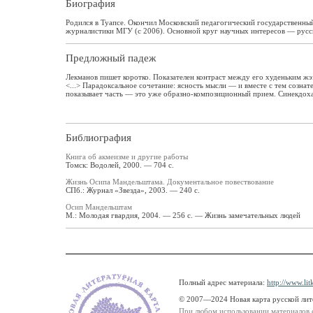
Биография
Родился в Туапсе. Окончил Московский педагогический государственный
журналистики МГУ (c 2006). Основной круг научных интересов — русск
Предложный падеж
Лекманов пишет коротко. Показателен контраст между его худеньким ж
<...> Парадоксальное сочетание: ясность мысли — и вместе с тем созна
показывает часть — это уже образно-композиционный прием. Синекдоха
Библиография
Книга об акмеизме и другие работы
Томск: Водолей, 2000. — 704 с.
Жизнь Осипа Мандельштама. Документальное повествование
СПб.: Журнал «Звезда», 2003. — 240 с.
Осип Мандельштам
М.: Молодая гвардия, 2004. — 256 с. — Жизнь замечательных людей
Полный адрес материала:
http://www.li
© 2007—2024 Новая карта русской ли
При любом использовании материалов 