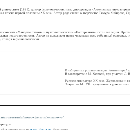
 университет (1991), доктор филологических наук, диссертация «Акмеизм как литературна
ая поэзия первой половины XX века. Автор ряда статей о творчестве Тимура Кибирова, Се
эзээловским «Мандельштамом» и пузатым быковским «Пастернаком» из той же серии. Прито
тельная недоговоренность. Автор не вываливает перед читателем весь собранный материал, 
, говоря терминологически.
В лабиринтах романа-загадки. Комментарий к
В соавторстве с М. Котовой, при участии Л. 
Русская литература ХХ века. Журнальные и г
Этюды. — М.: УПЛ факультета журналистики 
tkarta.ru/rus/russia/moscow/persons/lekmanov-o/
тературы
сайта гиперссылка на
www.litkarta.ru
обязательна.