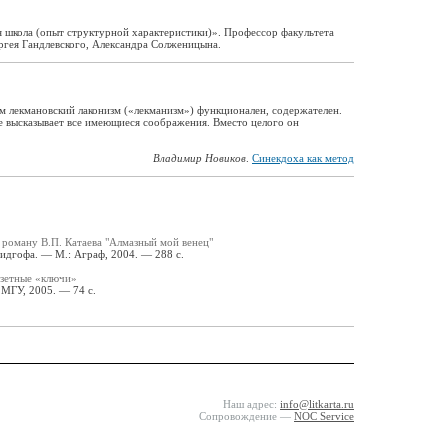
я школа (опыт структурной характеристики)». Профессор факультета
ргея Гандлевского, Александра Солженицына.
м лекмановский лаконизм («лекманизм») функционален, содержателен.
не высказывает все имеющиеся соображения. Вместо целого он
Владимир Новиков
.
Синекдоха как метод
 роману В.П. Катаева "Алмазный мой венец"
Видгофа. — М.: Аграф, 2004. — 288 с.
азетные «ключи»
МГУ, 2005. — 74 с.
Наш адрес:
info@litkarta.ru
Сопровождение —
NOC Service