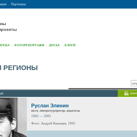
кция
.
Партнеры
оны
проекты
.
.
.
АТЕКА
ФОТОРЕПОРТАЖИ
ДОСЬЕ
БЛОГИ
И РЕГИОНЫ
напе
лий
Руслан Элинин
поэт, литературтрегер, издатель
1963 — 2001
Фото: Андрей Канищев, 1995