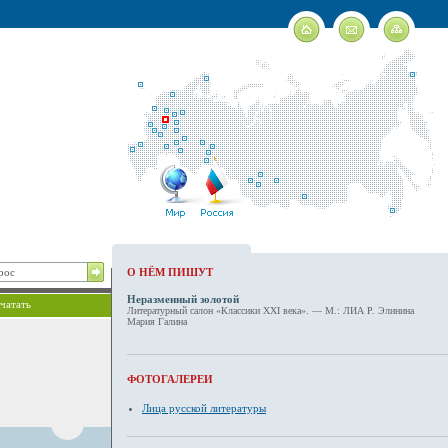
О НЁМ ПИШУТ
Неразменный золотой
чатать
Литературный салон «Классики XXI века». — М.: ЛИА Р. Элинина
Мария Галина
ФОТОГАЛЕРЕИ
Лица русской литературы