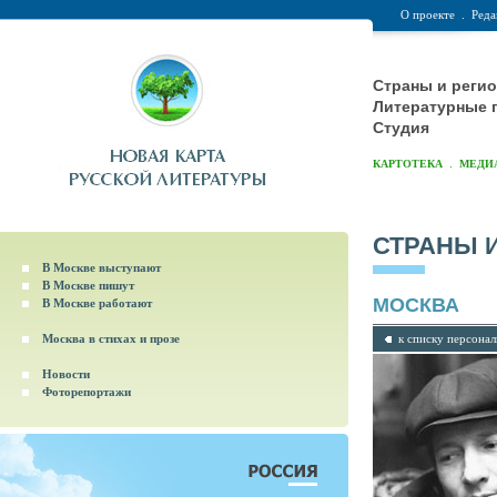
О проекте
.
Реда
Страны и реги
Литературные 
Студия
.
КАРТОТЕКА
МЕДИ
СТРАНЫ 
В Москве выступают
В Москве пишут
МОСКВА
В Москве работают
Москва в стихах и прозе
к списку персона
Новости
Фоторепортажи