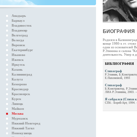
Анадырь
Барнаул
Владивосток
Владимир
БИОГРАФИЯ
Волгоград
Родился в Калининград
Вологда
конце 1980-х гг. стоя
Воронеж
один из основателей В
Екатеринбург
Р.Элинина и салона "Кл
деятельность. Умер в д
Иваново
Ижевск
БИБЛИОГРАФИЯ
Иркутск
Казань
Стихограф
Калининград
Р.Элинин, Б.Констрикто
Е.Пахомовой, 1993
Калуга
Кемерово
Стихограф
Б.Констриктор, Р.Элини
Краснодар
ЛИА Р.Элинина, 2003. —
Красноярск
Курск
Я собрался (Стихи к
СПб.: Борей-Арт, 1994. 
Липецк
Майкоп
Москва
Мурманск
Нижний Новгород
Нижний Тагил
Новокузнецк