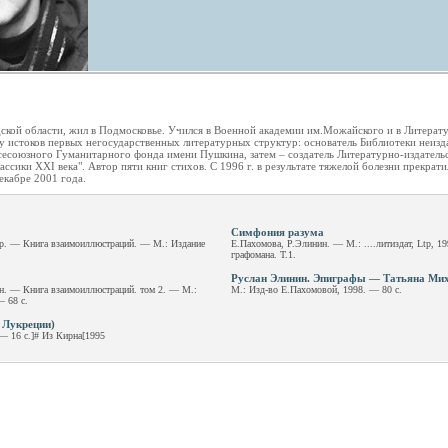
ской области, жил в Подмосковье. Учился в Военной академии им.Можайского и в Литерат
л у истоков первых негосударственных литературных структур: основатель Библиотеки неиз
сесоюзного Гуманитарного фонда имени Пушкина, затем – создатель Литературно-издательс
ассики XXI века". Автор пяти книг стихов. С 1996 г. в результате тяжелой болезни прекрат
екабре 2001 года.
Симфония разума
р. — Книга взаимоиллюстраций. — М.: Издание
Е.Пахомова, Р.Элинин. — М.: ....литиздат, Ltp, 1
графомана. Т.1.
Руслан Элинин. Эпиграфы — Татьяна Мих
н. — Книга взаимоиллюстраций. том 2. — М.:
М.: Изд-во Е.Пахомовой, 1998. — 80 с.
 68 с.
 Лукреции)
— 16 с.]# Из Кирна[1995