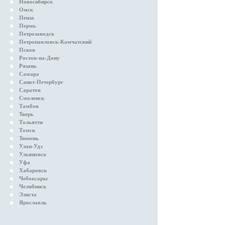
Новосибирск
Омск
Пенза
Пермь
Петрозаводск
Петропавловск-Камчатский
Псков
Ростов-на-Дону
Рязань
Самара
Санкт-Петербург
Саратов
Смоленск
Тамбов
Тверь
Тольятти
Томск
Тюмень
Улан-Удэ
Ульяновск
Уфа
Хабаровск
Чебоксары
Челябинск
Элиста
Ярославль