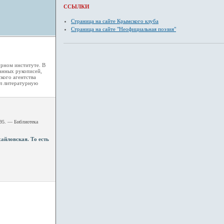
ССЫЛКИ
Страница на сайте Крымского клуба
Страница на сайте "Неофициальная поэзия"
урном институте. В
данных рукописей,
кого агентства
ил литературную
995. — Библиотека
айловская. То есть