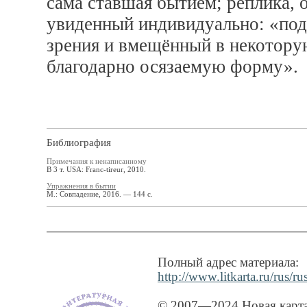
сама ставшая бытием; реплика, 
увиденный индивидуально: «по
зрения и вмещённый в некотору
благодарно осязаемую форму».
Библиография
Примечания к ненаписанному
В 3 т. USA: Franc-tireur, 2010.
Упражнения в бытии
М.: Совпадение, 2016. — 144 с.
Полный адрес материала:
http://www.litkarta.ru/rus/r
© 2007—2024 Новая карта