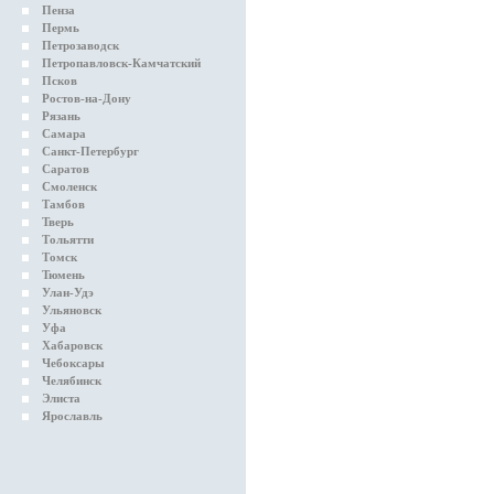
Пенза
Пермь
Петрозаводск
Петропавловск-Камчатский
Псков
Ростов-на-Дону
Рязань
Самара
Санкт-Петербург
Саратов
Смоленск
Тамбов
Тверь
Тольятти
Томск
Тюмень
Улан-Удэ
Ульяновск
Уфа
Хабаровск
Чебоксары
Челябинск
Элиста
Ярославль