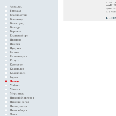
«Поэтр
ФАНТОМ
Анадырь
детекти
Барнаул
ni o ch
Владивосток
Почит
Владимир
Волгоград
Вологда
Воронеж
Екатеринбург
Иваново
Ижевск
Иркутск
Казань
Калининград
Калуга
Кемерово
Краснодар
Красноярск
Курск
Липецк
Майкоп
Москва
Мурманск
Нижний Новгород
Нижний Тагил
Новокузнецк
Новосибирск
Омск