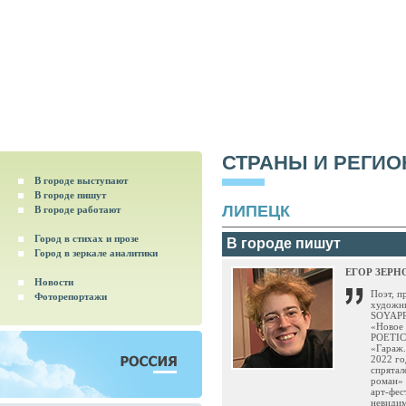
СТРАНЫ И РЕГИ
В городе выступают
В городе пишут
ЛИПЕЦК
В городе работают
Город в стихах и прозе
В городе пишут
Город в зеркале аналитики
ЕГОР ЗЕРН
Новости
Поэт, п
Фоторепортажи
художни
SOYAPRE
«Новое 
POETICA
«Гараж.
2022 г
спрятал
роман» 
арт-фес
невидим