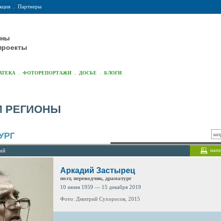
кция
.
Партнеры
оны
проекты
.
.
.
АТЕКА
ФОТОРЕПОРТАЖИ
ДОСЬЕ
БЛОГИ
И РЕГИОНЫ
УРГ
напе
лий
Аркадий Застырец
поэт, переводчик, драматург
10 июня 1959 — 15 декабря 2019
Фото: Дмитрий Сухоросов, 2015