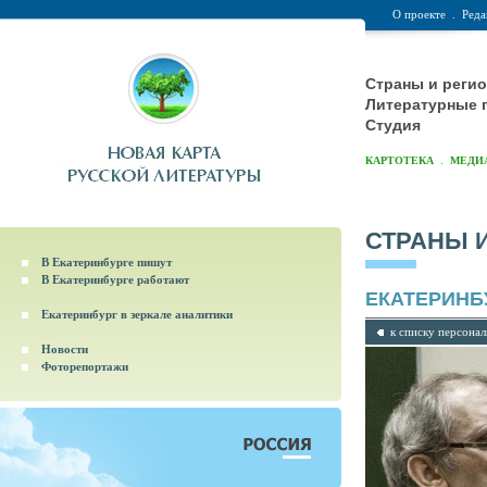
О проекте
.
Реда
Страны и реги
Литературные 
Студия
.
КАРТОТЕКА
МЕДИ
СТРАНЫ 
В Екатеринбурге пишут
В Екатеринбурге работают
ЕКАТЕРИНБ
Екатеринбург в зеркале аналитики
к списку персона
Новости
Фоторепортажи