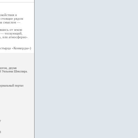
окойствия и
 стоящие рядом
 за смыслом —
вшись от земли
и — тоскующий,
, или атмосферно-
астырца «Конкорды»)
логом, двумя
ий Уильяма Шекспира.
урнальный портал
7
8