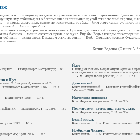
ДЕЖ
видны, и их приходится разгадывать, привлекая весь опыт своих переживаний. Здесь нет сп
оздушную яму тебя швыряет в беспомощное непонимание крутой стихотворный перенос, или
ие — и новые, жаргонные, совсем не поэтические, грубые… Ритм этого танца, этой погони
ерывистый… Это на первый раз.
 если читать между строк, — можно взлететь. Причем, для самого себя неожиданно, оторва
дошвах ботинок — можно оказаться прямо в воздухе. Еще бы! Ведь в каждом стихотворени
и любящий — взгляд вверх. В каждом стихотворении — Небо. Сконцентрировано-буквально
есть смысл.
Ксения Водонос (О книге А. З
Йаго
младшего. — Екатеринбург: Екатеринбург, 1993.
Площадной гиньоль в одиннадцати картинах с про
интермедиями и эпилогом по мотивам произведен
— Б. м.: Издательские решения, 2015. — 112 с.
ник и Шут
День шестой
ослесл. М. Никулиной, комментарий В.
Екатеринбург: Екатеринбург, 1996. — 199 с.
Книга стихотворений. — Кыштым: Евразийский ж
"Мегалит", 2016. — 78 с.
Настоящая принцесса
. — Екатеринбург, 1998. — 114 с.
Б. м. Издательские решения, 2016. — 97 с.
Поджигатели: патриотика в двух актах
и действиях. — Екатеринбург: Б. и., 1998. — 131
Б. м. Издательские решения, 2016. — 95 с.
Белый китель
ал. ун-та, 1999. — 120 с.
Книга стихов. — Б. м. Издательские решения, 201
Изображая Чкалова
ринбург: мАрАфон, 2006. — 50 с.
Книга стихов. — Б. м. Издательские решения, 201