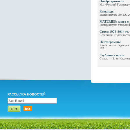
Онейрокритикон
M.: «Русский Гулливер»
Конкорды
Екатеринбург: ОМТА, 20
MATERIES: книга о 
Екатеринбург: Уральски
Стихи 1978-2014 гг.
Челябинск: Издательств
Пентаграммы
Книга стихов. Редакция 
192 с.
Глубинная почта
Стихи. — Б. м. Издател
РАССЫЛКА НОВОСТЕЙ