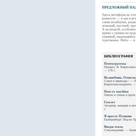
ПРЕДЛОЖНЫЙ ПА
Здесь метафоры не оче
ровности — и как в в
слова позабытые, редк
ломаный, жесткий, пр
А на второй, особенно
прямо с грязью на по
упрямый, надеющийся 
чувственно. Небо — и 
БИБЛИОГРАФИЯ
Пентаграммы
Предисл. В. Кириллова-
— 176 с.
Волшебник, Отшель
Стихи и переводы / — П
Кириллова-младшего. — 
Deus ex machina
Опыты в стихах и прозе
Гамлет
Эксцентр. комедия в пят
с.
Я просто Пушкин
Екатеринбург: Изд-во Ур
Вихри тепла
Стихотворения. — Екате