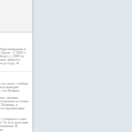
обществоведение в
 Урала». С 2003 г.
бург), с 2009 по
рных либретто.
а де Сада, Ф.
то же самое с любым
исал комедию
, что Пушкин.
 мне «великих
осторожность стоять
и Пушкину, я
 исследователями
 у открытого окна
т. То есть настолько
охновения. И,
ья.