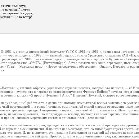
 означенный звук,
 не помнящий петел,
, не отрекшийся друг,
нафталин – это ветер!
. В 1981 г. окончил философский факультет УрГУ. С 1981 по 1988 г. преподавал историю и 
 г. — корреспондент, с 1992 г. — главный редактор газеты Уральского отделения РАН «Наука
о редактора, а с 2006 г. — главный редактор еженедельника «Городские Куранты» (Екатерин
актор издательства «ОМТА» (Екатеринбург). Автор поэтических книг, переводов, пьес, опе
ах «Урал», «Уральская новь», «Новое литературное обозрение», «Знамя». Переводил маркиз
ина.
 «Нафталин», главным образом, удивляюсь: неужели человек, который это написал, — я? И 
дением: неужели это я перевел со старофранцузского Франсуа Вийона? неужели это я нап
 я сочинил книжку «Я просто Пушкин»? А кто? Пушкин? Пожалуй, я скорее готов поверить
 перу (в заднице? работаю-то я давно при помощи компьютера) весьма заметно ревнуют ко
с чьей несомненной и, в равной степени, сомнительной славой я время от времени имею не
 поисках красоты и правды. Совершенно напрасно ревнуют! «Примазываясь» к Шекспиру ил
есы, нечаянно доказывая, что литература — все еще, несмотря на многократно отмеченные
 и прочее, сияющее мертвящим светом в приставке пост-, дело живое!
в школьном кабинете истории, где задержался после множества мной преподанных уроков и
из первых в моей жизни зим. Я понятия не имел тогда, что со мной будет спустя десяток ле
думал, что знаю. И, по-видимому, это незнание было одним из условий забредшего ко мне вд
езнание и неизменно по сей день. Просто, другого сорта «незнания» тают, как снежные хлоп