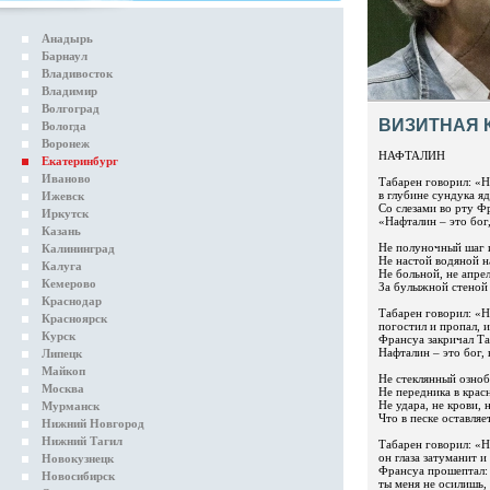
Анадырь
Барнаул
Владивосток
Владимир
Волгоград
ВИЗИТНАЯ 
Вологда
Воронеж
НАФТАЛИН
Екатеринбург
Иваново
Табарен говорил: «Н
в глубине сундука яд
Ижевск
Со слезами во рту Ф
Иркутск
«Нафталин – это бог,
Казань
Не полуночный шаг 
Калининград
Не настой водяной н
Калуга
Не больной, не апре
Кемерово
За булыжной стеной
Краснодар
Табарен говорил: «Н
Красноярск
погостил и пропал, и
Курск
Франсуа закричал Та
Нафталин – это бог, 
Липецк
Майкоп
Не стеклянный озноб
Москва
Не передника в крас
Не удара, не крови, 
Мурманск
Что в песке оставляе
Нижний Новгород
Нижний Тагил
Табарен говорил: «Н
он глаза затуманит и
Новокузнецк
Франсуа прошептал:
Новосибирск
ты меня не осилишь, 