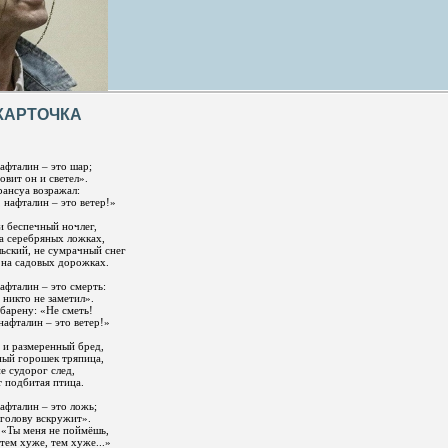
КАРТОЧКА
афталин – это шар;
овит он и светел».
рансуа возражал:
 нафталин – это ветер!»
и беспечный ночлег,
а серебряных ложках,
льский, не сумрачный снег
 на садовых дорожках.
афталин – это смерть:
 никто не заметил».
барену: «Не сметь!
нафталин – это ветер!»
 и размеренный бред,
ный горошек тряпица,
не судорог след,
т подбитая птица.
афталин – это ложь;
 голову вскружит».
 «Ты меня не поймёшь,
тем хуже, тем хуже...»