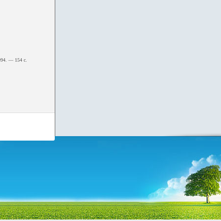
94. — 154 с.