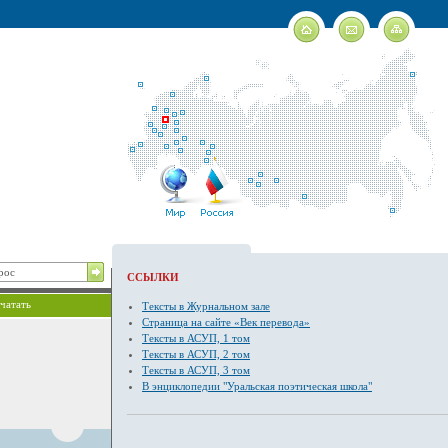
ССЫЛКИ
чатать
Тексты в Журнальном зале
Страница на сайте «Век перевода»
Тексты в АСУП, 1 том
Тексты в АСУП, 2 том
Тексты в АСУП, 3 том
В энциклопедии "Уральская поэтическая школа"