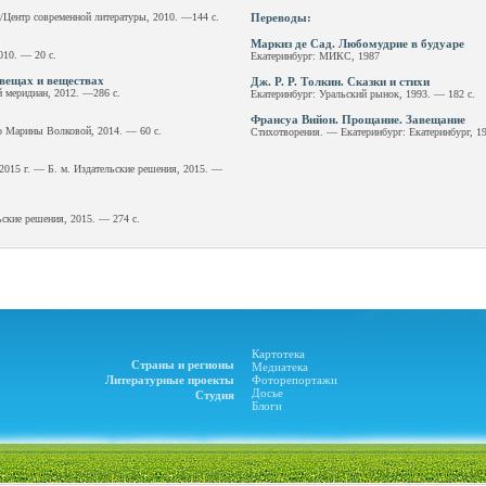
/Центр современной литературы, 2010. —144 с.
Переводы:
Маркиз де Сад. Любомудрие в будуаре
10. — 20 с.
Екатеринбург: МИКС, 1987
вещах и веществах
Дж. Р. Р. Толкин. Сказки и стихи
й меридиан, 2012. —286 с.
Екатеринбург: Уральский рынок, 1993. — 182 с.
Франсуа Вийон. Прощание. Завещание
о Марины Волковой, 2014. — 60 с.
Стихотворения. — Екатеринбург: Екатеринбург, 19
2015 г. — Б. м. Издательские решения, 2015. —
ьские решения, 2015. — 274 с.
Картотека
Страны и регионы
Медиатека
Литературные проекты
Фоторепортажи
Досье
Студия
Блоги