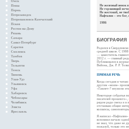
Омск
Не железный венок и
Пенза
Не горланящий ночи
Пермь
Не жестокий, не твой
Петрозаводск
Нафталин – это бог, 
Петропавловск-Камчатский
1986
Псков
Ростов-на-Дону
Рязань
Самара
БИОГРАФИЯ
Санкт-Петербург
Саратов
Родился в Свердловске
средней школе. С 1988
Смоленск
— заместитель главног
Тамбов
2012 г. — главный ред
Тверь
Публиковался в журнал
Вийона, Дж. Р. Р. Толк
Тольятти
Томск
Тюмень
ПРЯМАЯ РЕЧЬ
Улан-Удэ
Когда сегодня я читаю
Ульяновск
другим «моим» произве
Уфа
«Гамлет»? неужели это
Хабаровск
Некоторые собратья по
Чебоксары
писателей прошлого», 
Челябинск
рядом ради смеха и в
отстаиваю общие интер
Элиста
коллапсы, самоповторы
Ярославль
Я написал «Нафталин» 
вспомнил начало одной 
не знал, что даже не 
пожалуй, только это н