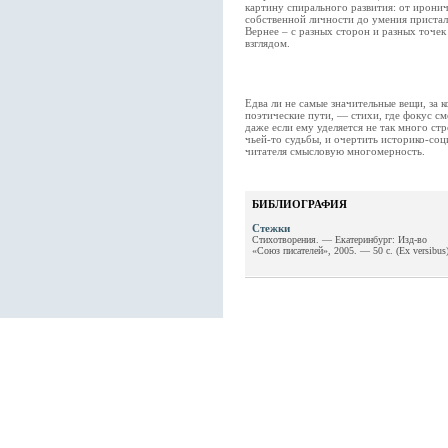
картину спирального развития: от ирони
собственной личности до умения присталь
Вернее – с разных сторон и разных точек
взглядом.
Едва ли не самые значительные вещи, за
поэтические пути, — стихи, где фокус см
даже если ему уделяется не так много стр
чьей-то судьбы, и очертить историко-со
читателя смысловую многомерность.
БИБЛИОГРАФИЯ
Стежки
Стихотворения. — Екатеринбург: Изд-во
«Союз писателей», 2005. — 50 с. (Ex versibus