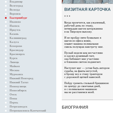
Владимир
Волгоград
ВИЗИТНАЯ КАРТОЧКА
Вологда
Воронеж
* * *
Екатеринбург
Иваново
Когда промчится, как ужаленный,
рабочий день по этажу,
Ижевск
нетвердым шагом каторжанина
Иркутск
я на Тверскую выхожу.
Казань
И не пройду пяти буквально я
Калининград
шагов из офиса вовне,
Калуга
плывет машина поливальная
Кемерово
сквозь полумрак навстречу мне.
Краснодар
Пускай неделя шла несчастливо
Красноярск
и одолел душевный гнет,
Курск
она бибикнет мне участливо
и ближним светом подмигнет.
Липецк
Майкоп
Наступит миг — устав быть актором
Москва
судьбы, на факты негустой,
я брошу все и стану трактором
Мурманск
с дорожной щеткой навесной.
Нижний Новгород
Нижний Тагил
Пойду греметь стальной брюшиною
по центру до скончанья дней,
Новокузнецк
и с поливальною машиною
Новосибирск
мы не расстанемся моей.
Омск
Пенза
Пермь
Петрозаводск
БИОГРАФИЯ
Петропавловск-Камчатский