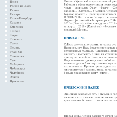
Окончил Уральский государственный унив
Псков
Работает в сфере маркетинга и новых мед
Ростов-на-Дону
числе — журналах «Урал», «Волга», «Си
Рязань
народов», «Октябрь». Участник Антолог
Куратор проекта «Провинция показывает 
Самара
В 2010–2016 гг. стихи Васецкого исполь
Санкт-Петербург
Лауреат фестивалей «Литератерра – 200
Саратов
2016» (Одесса), «Чем жива душа – 2017
конкурса – 2016» (Коктебель), «Русского
Смоленск
писателей Москвы.
Тамбов
Тверь
ПРЯМАЯ РЕЧЬ
Тольятти
Томск
Сейчас уже сложно сказать, когда все это
Тюмень
Наверное, нет. Ведь брал он свое начало 
непременных Маршака, Чуковского, Барто
Улан-Удэ
наизусть и выступать с ними на утренника
Ульяновск
одному из способов только постигавшегос
Уфа
Ведь возникшие однажды сами собой в г
вызывали детский восторг именно звуков
Хабаровск
там и не пахло. Причем происходило эт
Чебоксары
лингвистической картины мира, когда сл
Челябинск
больше подходящим слову «мыло».
Элиста
Ярославль
ПРЕДЛОЖНЫЙ ПАДЕЖ
Это стихи, в которых есть и музыка, и го
наличия в поэтической ткани не только пр
нравственных болевых точек и человечес
Вторая книга Антона Васецкого являет 