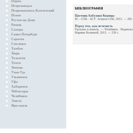
Пермь
Петрозаводск
БИБЛИОГРАФИЯ
Петропавловск-Камчатский
Псков
Цветник бабушки Корицы
М.—СПб.: АСТ: Астрель-СПб, 2013. — 285 
Ростов-на-Дону
Рязань
Перед тем, как исчезнуть
Самара
Рассказы и повесть. — Челябинск : Издатель
Марины Волковой, 2013. — 239 с.
Санкт-Петербург
Саратов
Смоленск
Тамбов
Тверь
Тольятти
Томск
Тюмень
Улан-Удэ
Ульяновск
Уфа
Хабаровск
Чебоксары
Челябинск
Элиста
Ярославль