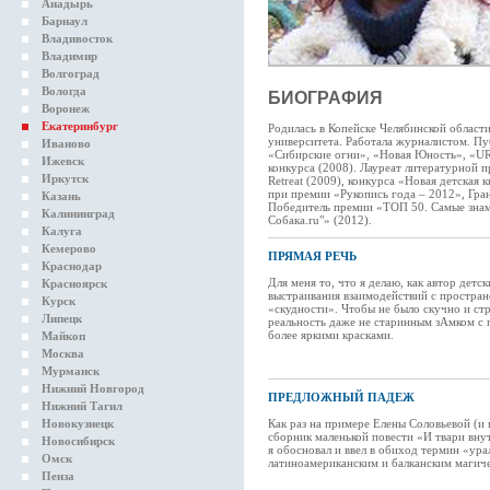
Анадырь
Барнаул
Владивосток
Владимир
Волгоград
Вологда
БИОГРАФИЯ
Воронеж
Екатеринбург
Родилась в Копейске Челябинской област
университета. Работала журналистом. Пу
Иваново
«Сибирские огни», «Новая Юность», «
Ижевск
конкурса (2008). Лауреат литературной пр
Иркутск
Retreat (2009), конкурса «Новая детская
при премии «Рукопись года – 2012», Гра
Казань
Победитель премии «ТОП 50. Самые знам
Калининград
Собака.ru"» (2012).
Калуга
Кемерово
ПРЯМАЯ РЕЧЬ
Краснодар
Для меня то, что я делаю, как автор дет
Красноярск
выстраивания взаимодействий с простран
Курск
«скудности». Чтобы не было скучно и ст
Липецк
реальность даже не старинным зАмком с
более яркими красками.
Майкоп
Москва
Мурманск
Нижний Новгород
ПРЕДЛОЖНЫЙ ПАДЕЖ
Нижний Тагил
Новокузнецк
Как раз на примере Елены Соловьевой (и
сборник маленькой повести «И твари внут
Новосибирск
я обосновал и ввел в обиход термин «ура
Омск
латиноамериканским и балканским магич
Пенза