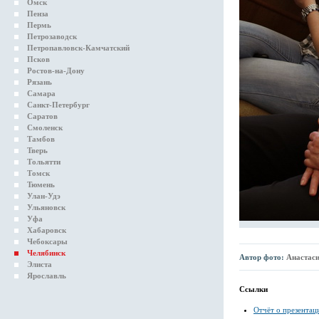
Омск
Пенза
Пермь
Петрозаводск
Петропавловск-Камчатский
Псков
Ростов-на-Дону
Рязань
Самара
Санкт-Петербург
Саратов
Смоленск
Тамбов
Тверь
Тольятти
Томск
Тюмень
Улан-Удэ
Ульяновск
Уфа
Хабаровск
Чебоксары
Челябинск
Автор фото:
Анастас
Элиста
Ярославль
Ссылки
Отчёт о презентац