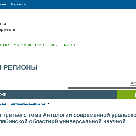
кция
.
Партнеры
оны
проекты
.
.
.
АТЕКА
ФОТОРЕПОРТАЖИ
ДОСЬЕ
БЛОГИ
И РЕГИОНЫ
К
ажи
афия
.
следующая фотография
 третьего тома Антологии современной уральск
лябинской областной универсальной научной