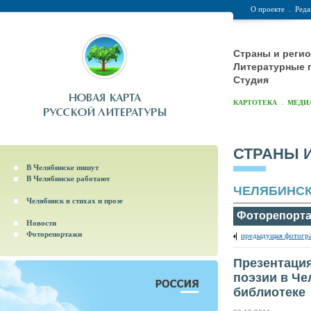
О проекте
.
Реда
Страны и реги
Литературные 
Студия
.
КАРТОТЕКА
МЕДИ
СТРАНЫ 
В Челябинске пишут
В Челябинске работают
ЧЕЛЯБИНС
Челябинск в стихах и прозе
Фоторепорт
Новости
Фоторепортажи
предыдущая фотогр
Презентация
поэзии в Че
библиотеке