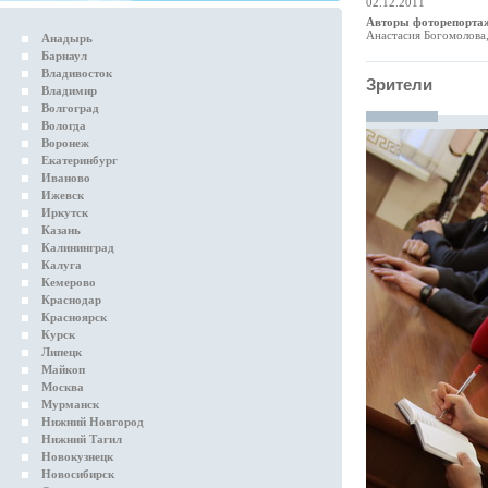
02.12.2011
Авторы фоторепорта
Анастасия Богомолова
Анадырь
Барнаул
Владивосток
Зрители
Владимир
Волгоград
Вологда
Воронеж
Екатеринбург
Иваново
Ижевск
Иркутск
Казань
Калининград
Калуга
Кемерово
Краснодар
Красноярск
Курск
Липецк
Майкоп
Москва
Мурманск
Нижний Новгород
Нижний Тагил
Новокузнецк
Новосибирск