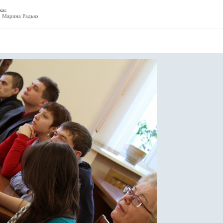
жа:
, Марина Радько