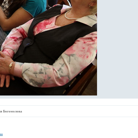
ия Богомолова
ии