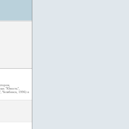
ктором,
алах "Юность",
, Челябинск, 1996) и