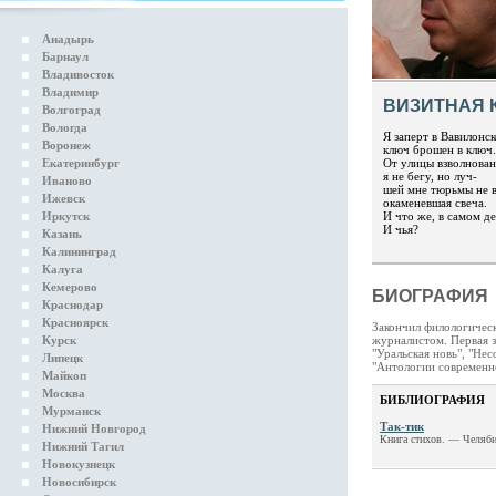
Анадырь
Барнаул
Владивосток
Владимир
ВИЗИТНАЯ 
Волгоград
Вологда
Я заперт в Вавилон
Воронеж
ключ брошен в ключ.
Екатеринбург
От улицы взволнова
я не бегу, но луч-
Иваново
шей мне тюрьмы не в
Ижевск
окаменевшая свеча.
Иркутск
И что же, в самом де
И чья?
Казань
Калининград
Калуга
Кемерово
БИОГРАФИЯ
Краснодар
Красноярск
Закончил филологическ
Курск
журналистом. Первая з
"Уральская новь", "Не
Липецк
"Антологии современно
Майкоп
Москва
БИБЛИОГРАФИЯ
Мурманск
Так-тик
Нижний Новгород
Книга стихов. — Челяби
Нижний Тагил
Новокузнецк
Новосибирск