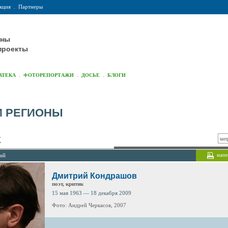
кция
.
Партнеры
оны
проекты
.
.
.
АТЕКА
ФОТОРЕПОРТАЖИ
ДОСЬЕ
БЛОГИ
И РЕГИОНЫ
К
напе
лий
Дмитрий Кондрашов
поэт, критик
15 мая 1963 — 18 декабря 2009
Фото: Андрей Черкасов, 2007