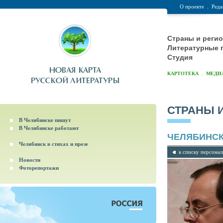
О проекте
.
Реда
Страны и реги
Литературные 
Студия
.
КАРТОТЕКА
МЕДИ
СТРАНЫ 
В Челябинске пишут
В Челябинске работают
ЧЕЛЯБИНС
Челябинск в стихах и прозе
к списку персона
Новости
Фоторепортажи