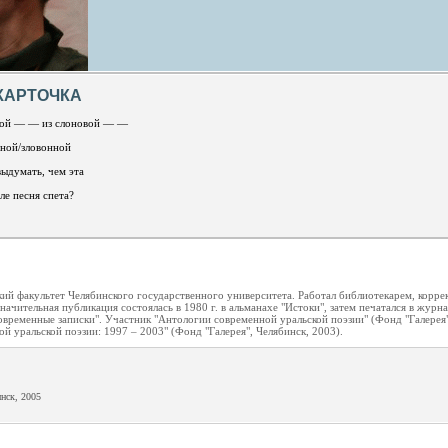
КАРТОЧКА
ской — — из слоновой — —
нной/зловонной
ыдумать, чем эта
ле песня спета?
ий факультет Челябинского государственного университета. Работал библиотекарем, корре
начительная публикация состоялась в 1980 г. в альманахе "Истоки", затем печатался в журн
современные записки". Участник "Антологии современной уральской поэзии" (Фонд "Галерея"
й уральской поэзии: 1997 – 2003" (Фонд "Галерея", Челябинск, 2003).
нск, 2005