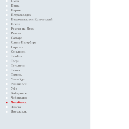
Омск
Пенза
Пермь
Петрозаводск
Петропавловск-Камчатский
Псков
Ростов-на-Дону
Рязань
Самара
Санкт-Петербург
Саратов
Смоленск
Тамбов
Тверь
Тольятти
Томск
Тюмень
Улан-Удэ
Ульяновск
Уфа
Хабаровск
Чебоксары
Челябинск
Элиста
Ярославль