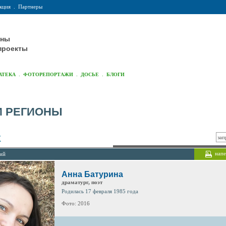
кция
.
Партнеры
оны
проекты
.
.
.
АТЕКА
ФОТОРЕПОРТАЖИ
ДОСЬЕ
БЛОГИ
И РЕГИОНЫ
К
напе
лий
Анна Батурина
драматург, поэт
Родилась 17 февраля 1985 года
Фото: 2016