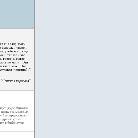
нет сил открывать
е девушки, уверен.
а, улыбаясь... куда
ое и теплое - это
о, говорю, ешьте,
рыть не могу... Эти
важно было... Это
вствовал, понятно? Я
 "Чешская харчевня"
итут (курс Николая
т конкурса молодых
» был представлен
й драматургии
ает в библиотеке