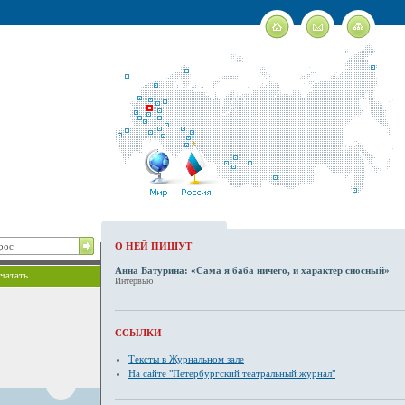
О НЕЙ ПИШУТ
Анна Батурина: «Сама я баба ничего, и характер сносный»
чатать
Интервью
ССЫЛКИ
Тексты в Журнальном зале
На сайте "Петербургский театральный журнал"