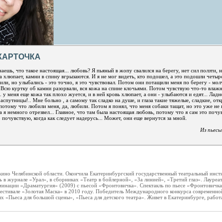
КАРТОЧКА
аешь, что такое настоящая... любовь? Я пьяный в жопу свалился на берегу, нет сил ползти, 
а хлюпает, камни в спину вгрызаются. И я не мог видеть, кто подошел, а это подошли четыр
ли, но улыбались - это точно, я это чувствовал. Потом они потащили меня по берегу - молч
. Всю куртку об камни разорвали, вся кожа на спине клочьями. Потом чувствую что-то влажн
.. у меня еще кожа так плохо жуется, и в ней кровь хлюпает, а они - улыбаются и едят... Ладн
аспутницы!.. Мне больно , а самому так сладко на душе, и глаза такие тяжелые, сладкие, отк
потому что любили меня, да, любили. Потом я понял, что меня собаки тащат, но это уже не 
а я немного отрезвел... Главное, что там была настоящая любовь, потому что я сам это почу
 почувствую, когда как следует надерусь... Может, они еще вернутся за мной.
Из пьесы
кино Челябинской области. Окончила Екатеринбургский государственный театральный инст
ь в журнале «Урал», в сборниках «Театр в бойлерной», «За линией», «Третий глаз». Лауреа
минации «Драматургия» (2009) с пьесой «Фронтовичка». Спектакль по пьесе «Фронтовичка
фестивале «Золотая Маска» в 2010 году. Победитель Международного конкурса современно
х «Пьеса для большой сцены», «Пьеса для детского театра». Живет в Екатеринбурге, работ