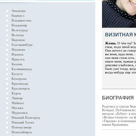
Анадырь
Барнаул
Владивосток
Владимир
Волгоград
ВИЗИТНАЯ 
Вологда
Воронеж
Жанна.
О чём ты? Зн
Екатеринбург
глаза, подо мной вод
Иваново
Они ничего не говори
вы меня, куда меня..
Ижевск
они меня стали есть.
Иркутск
ешьте меня, пьяные р
Казань
девушки улыбались, 
было уже тогда, когд
Калининград
когда-нибудь еще это
Калуга
Кемерово
Краснодар
Красноярск
Курск
БИОГРАФИЯ
Липецк
Майкоп
Родилась в городе Кор
Москва
Коляды). Публиковалас
Мурманск
авторов «Дебют» в но
«Коляда-театром» на 
Нижний Новгород
«Евразия» в номинация
Нижний Тагил
имени Крапивина.
Новокузнецк
Новосибирск