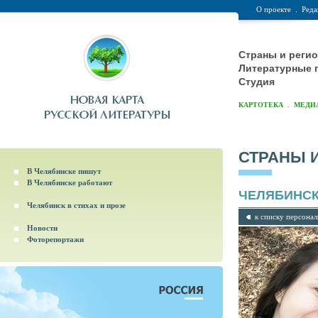
О проекте
.
Реда
Страны и реги
Литературные 
Студия
.
КАРТОТЕКА
МЕДИ
СТРАНЫ 
В Челябинске пишут
В Челябинске работают
ЧЕЛЯБИНС
Челябинск в стихах и прозе
к списку персона
Новости
Фоторепортажи