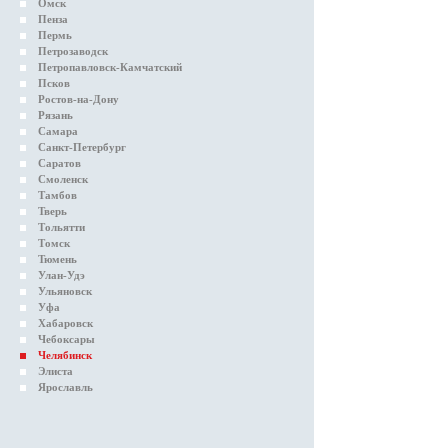
Омск
Пенза
Пермь
Петрозаводск
Петропавловск-Камчатский
Псков
Ростов-на-Дону
Рязань
Самара
Санкт-Петербург
Саратов
Смоленск
Тамбов
Тверь
Тольятти
Томск
Тюмень
Улан-Удэ
Ульяновск
Уфа
Хабаровск
Чебоксары
Челябинск
Элиста
Ярославль