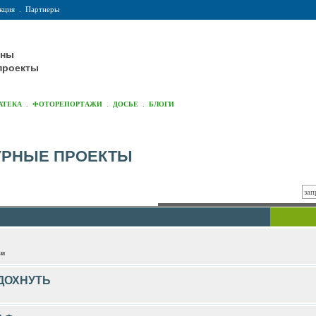
кция
.
Партнеры
оны
проекты
.
.
.
АТЕКА
ФОТОРЕПОРТАЖИ
ДОСЬЕ
БЛОГИ
УРНЫЕ ПРОЕКТЫ
ви
ДОХНУТЬ