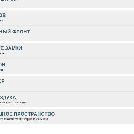
ОВ
ика
НЫЙ ФРОНТ
Е ЗАМКИ
есты
ОН
ии
ОР
ОЗДУХА
ого книгоиздания
ШНОЕ ПРОСТРАНСТВО
игодности от Дмитрия Кузьмина