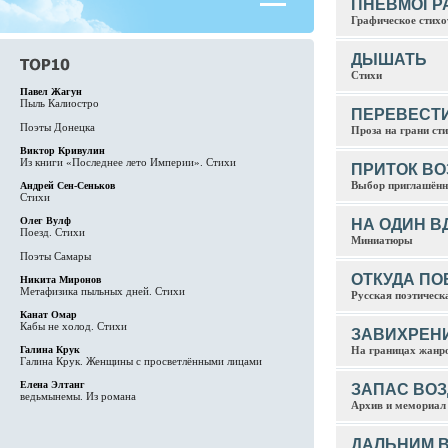
ПНЕВМОГР
Графическое стихо
ДЫШАТЬ
Стихи
Павел Жагун
Пыль Калиостро
ПЕРЕВЕСТ
Поэты Донецка
Проза на грани ст
Виктор Кривулин
Из книги «Последнее лето Империи». Стихи
ПРИТОК ВО
Выбор приглашённ
Андрей Сен-Сеньков
Стихи
Олег Вулф
НА ОДИН В
Поезд. Стихи
Миниатюры
Поэты Самары
ОТКУДА ПО
Никита Миронов
Метафизика пыльных дней. Стихи
Русская поэтическ
Канат Омар
Кабы не холод. Стихи
ЗАВИХРЕН
Галина Крук
На границах жанр
Галина Крук. Женщины с просветлёнными лицами
Елена Элтанг
ЗАПАС ВОЗ
ведьмынемы. Из романа
Архив и мемориал
ДАЛЬНИМ 