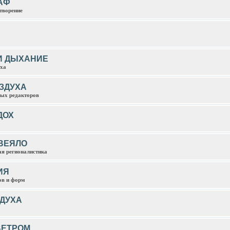
АФ
творение
И ДЫХАНИЕ
иха
ЗДУХА
ых редакторов
ДОХ
ВЕЯЛО
ая регионалистика
ИЯ
ов и форм
ДУХА
ВЕТРОМ