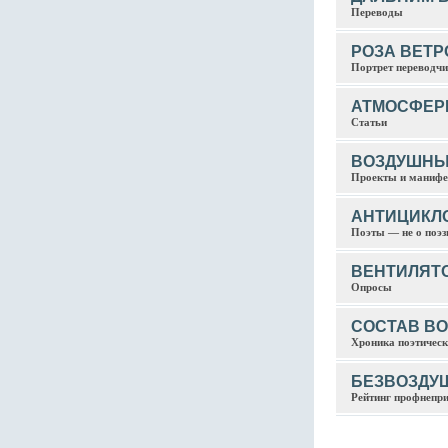
Переводы
РОЗА ВЕТР
Портрет переводч
АТМОСФЕР
Статьи
ВОЗДУШНЫ
Проекты и маниф
АНТИЦИКЛ
Поэты — не о поэз
ВЕНТИЛЯТ
Опросы
СОСТАВ В
Хроника поэтическ
БЕЗВОЗДУ
Рейтинг профнепр