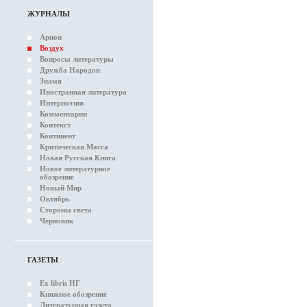
ЖУРНАЛЫ
Арион
Воздух
Вопросы литературы
Дружба Народов
Знамя
Иностранная литература
Интерпоэзия
Комментарии
Контекст
Континент
Критическая Масса
Новая Русская Книга
Новое литературное
обозрение
Новый Мир
Октябрь
Стороны света
Черновик
ГАЗЕТЫ
Ex libris НГ
Книжное обозрение
Литературная газета