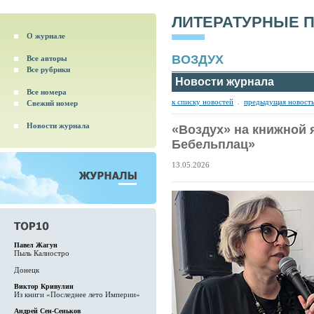
ЛИТЕРАТУРНЫЕ 
О журнале
ВОЗДУХ
Все авторы
Все рубрики
Новости журнала
Все номера
к списку новостей
.
предыдущая новост
Свежий номер
Новости журнала
«Воздух» на книжной 
Бебельплац»
13.05.2026
Павел Жагун
Пыль Калиостро
Донецк
Виктор Кривулин
Из книги «Последнее лето Империи»
Андрей Сен-Сеньков