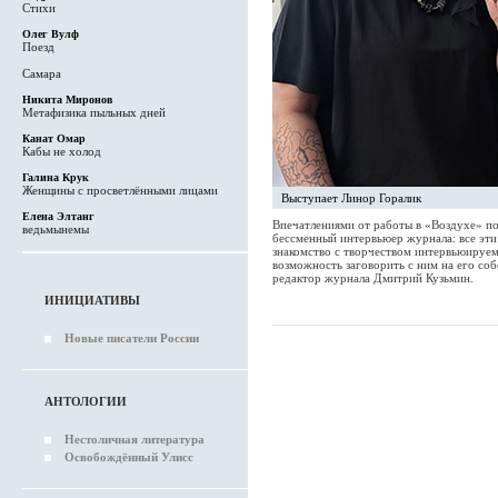
Стихи
Олег Вулф
Поезд
Самара
Никита Миронов
Метафизика пыльных дней
Канат Омар
Кабы не холод
Галина Крук
Женщины с просветлёнными лицами
Выступает Линор Горалик
Елена Элтанг
Впечатлениями от работы в «Воздухе» п
ведьмынемы
бессменный интервьюер журнала: все эти 
знакомство с творчеством интервьюируем
возможность заговорить с ним на его соб
редактор журнала Дмитрий Кузьмин.
ИНИЦИАТИВЫ
Новые писатели России
АНТОЛОГИИ
Нестоличная литература
Освобождённый Улисс