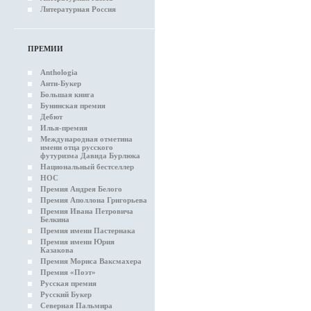
Литературная Россия
ПРЕМИИ
Anthologia
Анти-Букер
Большая книга
Бунинская премия
Дебют
Илья-премия
Международная отметина
имени отца русского
футуризма Давида Бурлюка
Национальный бестселлер
НОС
Премия Андрея Белого
Премия Аполлона Григорьева
Премия Ивана Петровича
Белкина
Премия имени Пастернака
Премия имени Юрия
Казакова
Премия Мориса Ваксмахера
Премия «Поэт»
Русская премия
Русский Букер
Северная Пальмира