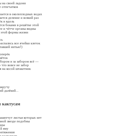
 на своей ладони
е отпечатков
чается в околоплодных водах
ется деление и всякий раз
к и вдоль
тся боками в решётке этой
ее и чётче органы видны
у этой формы жизни
сь
аспались все ячейки клеток
ставшей нитью!)
поперёк
шёток
абором и за забором всё —
 что вовсе не забор
я на косой штакетник
акручу
й далёкий...
 кактусам
зашепчут листья которых нет
вной звезде подобны
ёзды
ой яму
ритяжения
м холодным