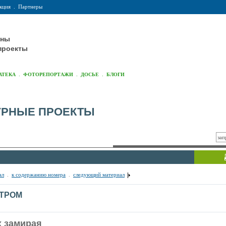
кция
.
Партнеры
оны
проекты
.
.
.
АТЕКА
ФОТОРЕПОРТАЖИ
ДОСЬЕ
БЛОГИ
УРНЫЕ ПРОЕКТЫ
ал
.
к содержанию номера
.
следующий материал
ТРОМ
х замирая