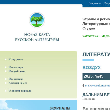
О проекте
.
Реда
Страны и реги
Литературные 
Студия
.
КАРТОТЕКА
МЕДИ
ЛИТЕРАТ
О журнале
ВОЗДУХ
Все авторы
Все рубрики
2025, №45
Все номера
Свежий номер
предыдущий матери
Новости журнала
ДАЛЬНИМ ВЕ
Переводы
Во времена