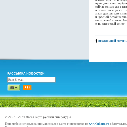
преподнося поочерёдно
сейчас однако же развя
и божество морского з
а вам девицы дам имен
и красной белой чёрно
вас красной кровью б
о ты лазоревый сенот 
предыдущий матери
РАССЫЛКА НОВОСТЕЙ
© 2007—2024 Новая карта русской литературы
При любом использовании материалов сайта гиперссылка на
www.litkarta.ru
обязательна.