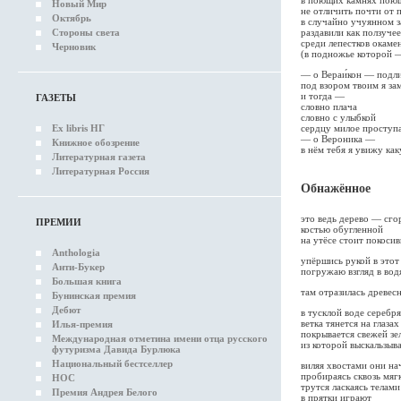
Новый Мир
не отличить почти от 
Октябрь
в случайно учуянном 
раздавили как ползуче
Стороны света
среди лепестков окам
Черновик
(в подножье которой 
— о Вераи́кон — подл
под взором твоим я з
и тогда —
ГАЗЕТЫ
словно плача
словно с улыбкой
сердцу милое проступа
Ex libris НГ
— о Вероника —
Книжное обозрение
в нём тебя я увижу ка
Литературная газета
Литературная Россия
Обнажённое
это ведь дерево — сго
ПРЕМИИ
костью обугленной
на утёсе стоит покоси
Anthologia
упёршись рукой в этот
Анти-Букер
погружаю взгляд в во
Большая книга
там отразилась древесн
Бунинская премия
Дебют
в тусклой воде серебр
ветка тянется на глаза
Илья-премия
покрывается свежей зе
Международная отметина имени отца русского
из которой выскальзыв
футуризма Давида Бурлюка
Национальный бестселлер
виляя хвостами они на
пробираясь сквозь мяг
НОС
трутся ласкаясь телами
Премия Андрея Белого
в прятки играют