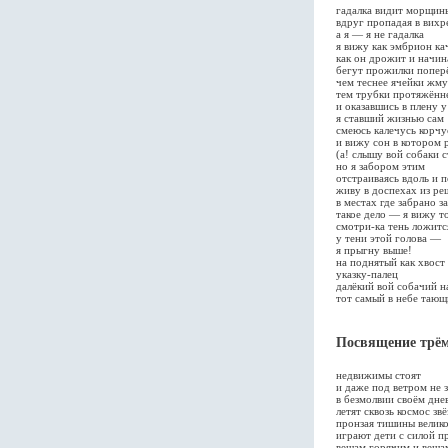
гадалка видит морщины
вдруг пропадая в вихр
а я — я не гадалка
я вижу как эмбрион ка
как он дрожит и начина
бегут прожилки поперё
чем теснее ячейки жму
тем трубки протяжённ
и оказавшись в плену 
я ставший жизнью сам
смеюсь калечусь корчу
и вижу сон в котором р
(а! слышу вой собаки 
но я забором этим
отстраиваясь вдоль и 
живу в доспехах из ре
в местах где забрано з
такое дело — я вижу то
смотри-ка тень ложитс
у тени этой голова —
я прыгну выше!
на поднятый как хвост
указку-палец
далёкий вой собачий н
тот самый в небе тающи
Посвящение трём
недвижимы стоят
и даже под ветром не 
в безмолвии своём дне
летят сквозь космос зв
пронзая тишины велик
играют дети с силой п
вещам горячим и веща