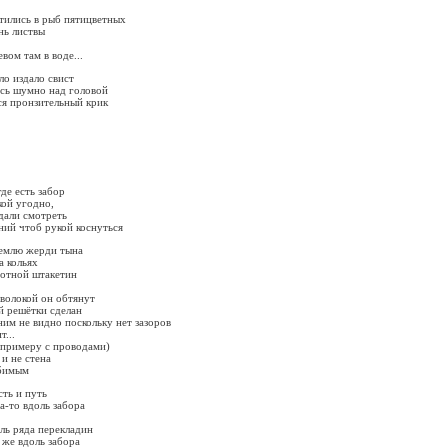
атились в рыб пятицветных
нь листвы
евом там в воде...
ло издало свист
ась шумно над головой
лся пронзительный крик
де есть забор
кой угодно,
дали смотреть
об рукой коснуться
 землю жерди тына
а кольях
потной штакетин
волокой он обтянут
ой решётки сделан
ним не видно поскольку нет зазоров
т...
к примеру с проводами)
 и не стена
юбимым
сть и путь
а-то вдоль забора
оль ряда перекладин
к же вдоль забора