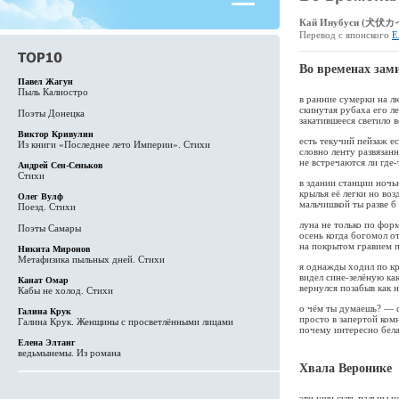
Кай Инубуси (犬伏カ
Перевод с японского
Е
Во временах зам
Павел Жагун
Пыль Калиостро
в ранние сумерки на л
скинутая рубаха его ле
Поэты Донецка
закатившееся светило 
Виктор Кривулин
есть текучий пейзаж е
Из книги «Последнее лето Империи». Стихи
словно ленту развязан
не встречаются ли где
Андрей Сен-Сеньков
Стихи
в здании станции ноч
крылья её легки но воз
Олег Вулф
мальчишкой ты разве б
Поезд. Стихи
луна не только по форм
Поэты Самары
осень когда богомол о
на покрытом гравием 
Никита Миронов
Метафизика пыльных дней. Стихи
я однажды ходил по к
видел сине-зелёную ка
Канат Омар
вернулся позабыв как 
Кабы не холод. Стихи
о чём ты думаешь? — с
Галина Крук
просто в запертой ком
Галина Крук. Женщины с просветлёнными лицами
почему интересно бела
Елена Элтанг
ведьмынемы. Из романа
Хвала Веронике
эти уши суть пальцы н