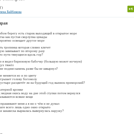
イ)
лена Байбикова
ирая
юбом берегу есть старик выходящий в открытое море
гка как пустая скорлупка цикады
вероятно освещает другое море
сть тропинка которая словно кличет
ную завязывает по второму разу
-то пути тянущиеся вдоль гор?
ью я видел бирюзовую бабочку (большую может ночную)
дух тяжёл
 не поднял камень разве бы не швырнул?
е меняется но и по цвету
тгрызает голову богомолу
пустыре расцветёт ли на будущий год вьюнок приморский?
ратерной кромке
к медная окись воду на дне этой ступки потом вернулся
называются всякие вещи
прашивают меня а я ни о чём и не думал
нате всего лишь одно окно открыто
я занавеска вырвалась вывернулась наружу?
ог