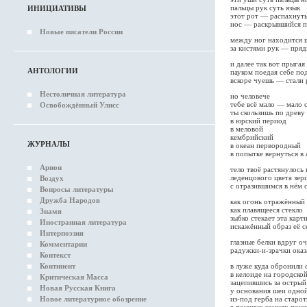
пальцы рук суть язык
ИНИЦИАТИВЫ
этот рот — распахнуты
нос — раскрывшийся 
Новые писатели России
между ног находится 
за кистями рук — пряд
и далее так вот прыгая
АНТОЛОГИИ
пауком поедая себе п
вскоре чуешь — стали 
Нестоличная литература
но человече
тебе всё мало — мало 
Освобождённый Улисс
ты скользишь по древу
в юрский период
в меловой
кембрийский
ЖУРНАЛЫ
в океан первородный
в попытке вернуться в
Арион
тело твоё растянулось
леденцового цвета зер
Воздух
с отразившимся в нём 
Вопросы литературы
Дружба Народов
как огонь отражённый 
как плавящееся стекло
Знамя
зыбко стекает эта карт
Иностранная литература
искажённый образ её с
Интерпоэзия
глазные белки вдруг оч
Комментарии
радужки-и-зрачки оказ
Контекст
в луже куда обронили 
Континент
в келоиде на городской
Критическая Масса
зацепившись за острый
Новая Русская Книга
у основания шеи одно
из-под герба на старо
Новое литературное обозрение
в поющих камнях поющ