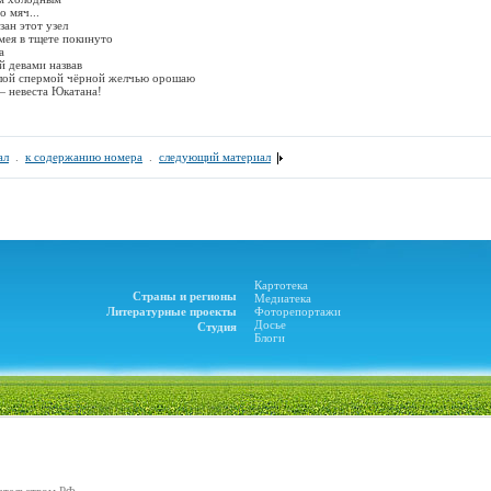
 мяч...
зан этот узел
мея в тщете покинуто
а
й девами назвав
елой спермой чёрной желчью орошаю
— невеста Юкатана!
ал
.
к содержанию номера
.
следующий материал
Картотека
Страны и регионы
Медиатека
Литературные проекты
Фоторепортажи
Досье
Студия
Блоги