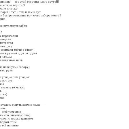
онимаю — я с этой стороны или с другой?
ве можно верить?)
одно и то же
аборы и тут и там и там и тут
ак бы продолжение вот этого забора моего?
ение
не встретится забор
ой
х перекладин
охладных
 потрогал
рахе руку
 сжимают мягко в ответ
аемся руками друг за друга
м пальцы
ы вытягивая нить
не потянусь к забору)
ываю руки
о угодно чем угодно
 вот эта
иха
я сказать то можно
ть —
хоже)
пок
 хотелось сунуть кончик языка —
ания
 — моё творение
тям его снимаю с опор
угами с тем же центром
забором этим
о всё понятно