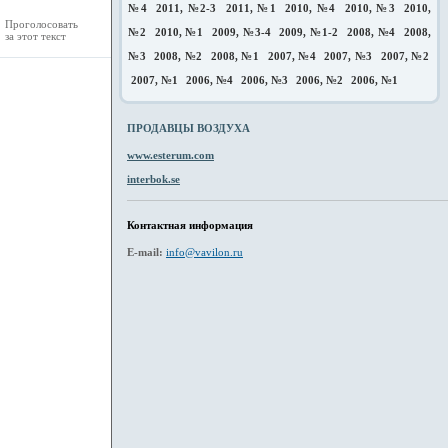
№4
2011, №2-3
2011, №1
2010, №4
2010, №3
2010,
Проголосовать
№2
2010, №1
2009, №3-4
2009, №1-2
2008, №4
2008,
за этот текст
№3
2008, №2
2008, №1
2007, №4
2007, №3
2007, №2
2007, №1
2006, №4
2006, №3
2006, №2
2006, №1
ПРОДАВЦЫ ВОЗДУХА
www.esterum.com
interbok.se
Контактная информация
E-mail:
info@vavilon.ru