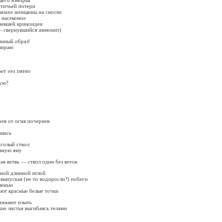
птичьей потери
запахе женщины на сносях
е насекомое
еневшей криноидеи
— свернувшийся аммонит)
инный образ!
амираю
ет это пятно
кую?
рев от огня почернев
вшись
 голый ствол
дяную яму
ая ветвь — ствол один без веток
яной длинной иглой
х выпуская (не то водоросли?) побеги
ленью
ают красные белые точки
чинают плыть
кие листья выгибаясь телами