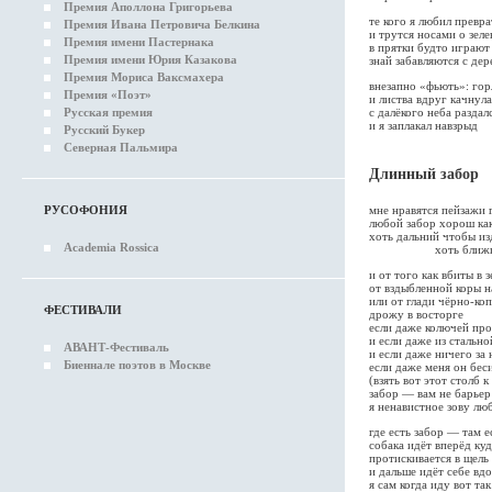
Премия Аполлона Григорьева
те кого я любил превр
Премия Ивана Петровича Белкина
и трутся носами о зеле
Премия имени Пастернака
в прятки будто играют
Премия имени Юрия Казакова
знай забавляются с дер
Премия Мориса Ваксмахера
внезапно «фьють»: гор
Премия «Поэт»
и листва вдруг качнул
Русская премия
с далёкого неба разда
и я заплакал навзрыд
Русский Букер
Северная Пальмира
Длинный забор
РУСОФОНИЯ
мне нравятся пейзажи г
любой забор хорош ка
хоть дальний чтобы из
Academia Rossica
хоть ближний чт
и от того как вбиты в
от вздыбленной коры н
или от глади чёрно-ко
ФЕСТИВАЛИ
дрожу в восторге
если даже колючей про
и если даже из стальн
АВАНТ-Фестиваль
и если даже ничего за 
Биеннале поэтов в Москве
если даже меня он беси
(взять вот этот столб 
забор — вам не барьер
я ненавистное зову л
где есть забор — там е
собака идёт вперёд куд
протискивается в щель
и дальше идёт себе вд
я сам когда иду вот та