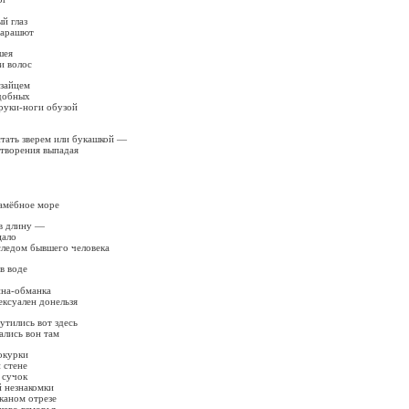
й глаз
парашют
шея
и волос
 зайцем
одобных
руки-ноги обузой
стать зверем или букашкой —
 творения выпадая
 амёбное море
 в длину —
цало
следом бывшего человека
в воде
ина-обманка
ексуален донельзя
утились вот здесь
ались вон там
окурки
 стене
 сучок
й незнакомки
тканом отрезе
его взморья