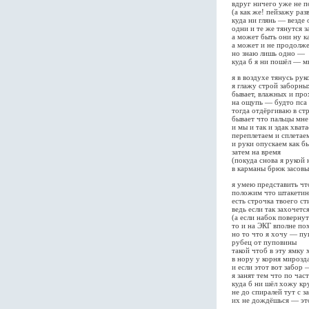
вдруг ничего уже не п
(а как же! пейзажу раз
куда ни глянь — везде 
одни и те же тянутся з
а может быть они ну к
а может и не продолж
но знаю лишь одно —
куда б я ни пошёл — м
я в воздухе тянусь рук
я глажу строй заборны
бывает, влажных и пр
на ощупь — будто пса
тогда отдёргиваю в ст
бывает что пальцы мне
и мы и так и эдак хват
переплетаем и сплетае
и руки опускаем как б
затем на время
(покуда снова я рукой 
в карманы брюк засов
я умею представить чт
положим что штакетина
есть строчка твоего ст
ведь если так захочетс
(а если набок поверну
то и на ЭКГ вполне по
но то что я хочу — пу
рубец от пуповины
такой чтоб в эту ямку
в нору у корня мирозд
и если этот вот забор
я занят тем что по час
куда б ни шёл хожу кр
не до спиралей тут с 
их не дождёшься — эт