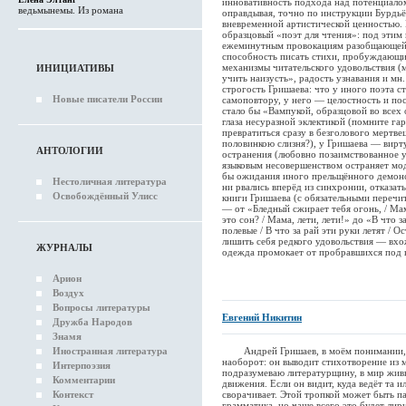
инновативность подхода над потенциалом
ведьмынемы. Из романа
оправдывая, точно по инструкции Бурдь
вневременной артистической ценностью.
образцовый «поэт для чтения»: под эти
ежеминутным провокациям разобщающей
способность писать стихи, пробуждающи
механизмы читательского удовольствия 
ИНИЦИАТИВЫ
учить наизусть», радость узнавания и мн.
строгость Гришаева: что у иного поэта с
Новые писатели России
самоповтору, у него — целостность и по
стало бы «Вампукой, образцовой во все
глаза несуразной эклектикой (помните га
превратиться сразу в безголового мертвец
половинкою слизня?), у Гришаева — вирт
АНТОЛОГИИ
остранения (любовно позаимствованное у
языковым несовершенством остраняет мод
бы ожидания иного прельщённого демонс
Нестоличная литература
ни рвались вперёд из синхронии, отказат
Освобождённый Улисс
книги Гришаева (с обязательными переч
— от «Бледный сжирает тебя огонь, / Мам
это сон? / Мама, лети, лети!» до «В что за
полевые / В что за рай эти руки летят / 
лишить себя редкого удовольствия — вхож
ЖУРНАЛЫ
одежда промокает от пробравшихся под н
Арион
Воздух
Вопросы литературы
Евгений Никитин
Дружба Народов
Знамя
Иностранная литература
Андрей Гришаев, в моём понимании, п
наоборот: он выводит стихотворение из 
Интерпоэзия
подразумеваю литературщину, в мир живы
Комментарии
движения. Если он видит, куда ведёт та и
Контекст
сворачивает. Этой тропкой может быть па
грамматика, но чаще всего это будет лир