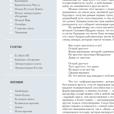
Континент
осуществляется не грубо, а небольшими,
Критическая Масса
идём, но оказываемся в другом месте.
Новая Русская Книга
Можно описать этот процесс с помощ
занимаемся, на самом деле, активной хре
Новое литературное
будущего: получая данные первых строк,
обозрение
дальнейший путь стихотворения, и чем о
Новый Мир
это делает. Гришаев помогает нам ошиби
Октябрь
распадается, его собирает интонация од
На первый взгляд эти стихи аполитичны
Стороны света
котором Салтыков-Щедрин сказал, что ег
Черновик
в случае Гришаева это могло быть нечая
что стихи Андрея действительно могли б
слоны, комары, которым снится человек.
Как остро захотелось в лес!
ГАЗЕТЫ
Острей другого
Конца карандаша, который сдавленн
Но яростно натачивал Кондратьев
Ex libris НГ
Дыша со свистом
Книжное обозрение
Острей другого
Литературная газета
Того другого, что никто
Литературная Россия
Не видел и не мог бы
Сформулировать
Но что висело над каждым в этой ко
Что это «неформулируемое», которое 
ПРЕМИИ
бессильную ярость, если не априорные и
владеют познавательной способностью и
формулированию, и именно поэтому — н
Anthologia
настройки осуществляют себя в любой ок
Анти-Букер
«здравый смысл» или представление о по
Большая книга
примеры, а более тонкие — интонационн
другие ходы в стихотворении. Стихи Гриш
Бунинская премия
время стараясь оставаться в «слепой зон
Дебют
избегает внимания власти: так в «Дюне»
Илья-премия
специальную походку, которая маскирует