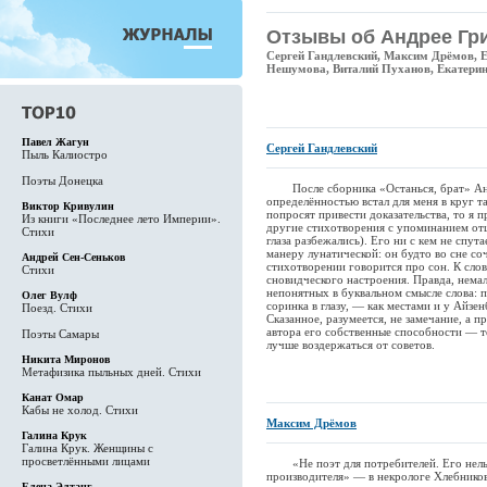
Отзывы об Андрее Гр
Сергей Гандлевский, Максим Дрёмов, 
Нешумова, Виталий Пуханов, Екатери
Павел Жагун
Сергей Гандлевский
Пыль Калиостро
Поэты Донецка
После сборника «Останься, брат» Анд
определённостью встал для меня в круг т
Виктор Кривулин
попросят привести доказательства, то я 
Из книги «Последнее лето Империи».
другие стихотворения с упоминанием отц
Стихи
глаза разбежались). Его ни с кем не спут
манеру лунатической: он будто во сне соч
Андрей Сен-Сеньков
стихотворении говорится про сон. К сло
Стихи
сновидческого настроения. Правда, нема
непонятных в буквальном смысле слова: п
Олег Вулф
соринка в глазу, — как местами и у Айзе
Поезд. Стихи
Сказанное, разумеется, не замечание, а п
автора его собственные способности — т
Поэты Самары
лучше воздержаться от советов.
Никита Миронов
Метафизика пыльных дней. Стихи
Канат Омар
Кабы не холод. Стихи
Максим Дрёмов
Галина Крук
Галина Крук. Женщины с
просветлёнными лицами
«Не поэт для потребителей. Его нельз
производителя» — в некрологе Хлебнико
Елена Элтанг