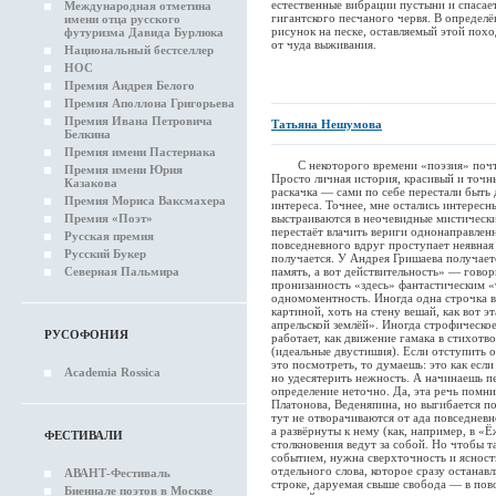
естественные вибрации пустыни и спасае
Международная отметина
гигантского песчаного червя. В определ
имени отца русского
рисунок на песке, оставляемый этой похо
футуризма Давида Бурлюка
от чуда выживания.
Национальный бестселлер
НОС
Премия Андрея Белого
Премия Аполлона Григорьева
Премия Ивана Петровича
Татьяна Нешумова
Белкина
Премия имени Пастернака
С некоторого времени «поэзия» почти 
Премия имени Юрия
Просто личная история, красивый и точны
Казакова
раскачка — сами по себе перестали быть
Премия Мориса Ваксмахера
интереса. Точнее, мне остались интересны
Премия «Поэт»
выстраиваются в неочевидные мистически
перестаёт влачить вериги однонаправлен
Русская премия
повседневного вдруг проступает неявная 
Русский Букер
получается. У Андрея Гришаева получаетс
Северная Пальмира
память, а вот действительность» — говор
пронизанность «здесь» фантастическим «
одномоментность. Иногда одна строчка 
картиной, хоть на стену вешай, как вот э
апрельской землёй». Иногда строфическое
РУСОФОНИЯ
работает, как движение гамака в стихот
(идеальные двустишия). Если отступить о
это посмотреть, то думаешь: это как есл
Academia Rossica
но удесятерить нежность. А начинаешь пе
определение неточно. Да, эта речь помн
Платонова, Веденяпина, но выгибается п
тут не отворачиваются от ада повседнев
а развёрнуты к нему (как, например, в «Ё
ФЕСТИВАЛИ
столкновения ведут за собой. Но чтобы т
событием, нужна сверхточность и яснос
отдельного слова, которое сразу останавл
АВАНТ-Фестиваль
строке, даруемая свыше свобода — в пов
Биеннале поэтов в Москве