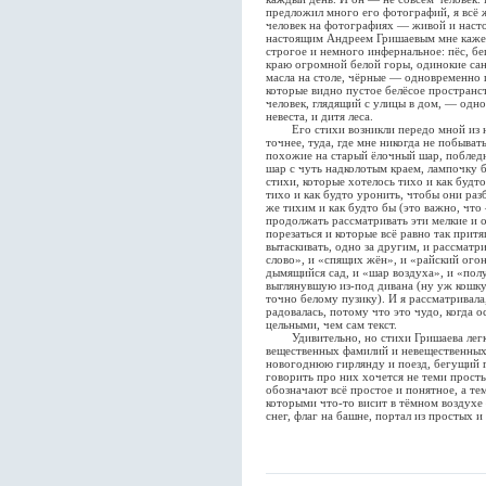
предложил много его фотографий, я всё ж
человек на фотографиях — живой и наст
настоящим Андреем Гришаевым мне кажет
строгое и немного инфернальное: пёс, б
краю огромной белой горы, одинокие сан
масла на столе, чёрные — одновременно 
которые видно пустое белёсое пространст
человек, глядящий с улицы в дом, — однов
невеста, и дитя леса.
Его стихи возникли передо мной из нио
точнее, туда, где мне никогда не побыва
похожие на старый ёлочный шар, поблед
шар с чуть надколотым краем, лампочку
стихи, которые хотелось тихо и как будт
тихо и как будто уронить, чтобы они раз
же тихим и как будто бы (это важно, что
продолжать рассматривать эти мелкие и о
порезаться и которые всё равно так прит
вытаскивать, одно за другим, и рассматри
слово», и «спящих жён», и «райский огон
дымящийся сад, и «шар воздуха», и «полу
выглянувшую из-под дивана (ну уж кошку
точно белому пузику). И я рассматривала
радовалась, потому что это чудо, когда о
цельными, чем сам текст.
Удивительно, но стихи Гришаева легко
вещественных фамилий и невещественных
новогоднюю гирлянду и поезд, бегущий г
говорить про них хочется не теми прост
обозначают всё простое и понятное, а те
которыми что-то висит в тёмном воздухе
снег, флаг на башне, портал из простых и