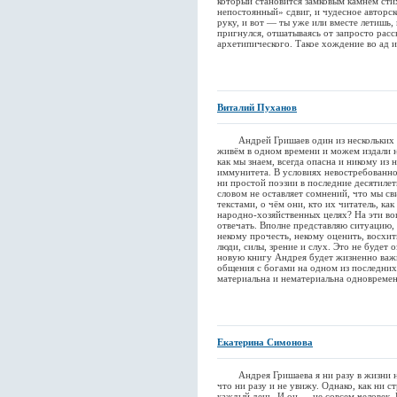
который становится замковым камнем сти
непостоянный» сдвиг, и чудесное авторск
руку, и вот — ты уже или вместе летишь,
пригнулся, отшатываясь от запросто расс
архетипического. Такое хождение во ад и
Виталий Пуханов
Андрей Гришаев один из нескольких а
живём в одном времени и можем издали н
как мы знаем, всегда опасна и никому из
иммунитета. В условиях невостребованно
ни простой поэзии в последние десятилет
словом не оставляет сомнений, что мы сви
текстами, о чём они, кто их читатель, ка
народно-хозяйственных целях? На эти во
отвечать. Вполне представляю ситуацию,
некому прочесть, некому оценить, восхит
люди, силы, зрение и слух. Это не будет
новую книгу Андрея будет жизненно важн
общения с богами на одном из последних
материальна и нематериальна одновремен
Екатерина Симонова
Андрея Гришаева я ни разу в жизни не 
что ни разу и не увижу. Однако, как ни с
каждый день. И он — не совсем человек. 