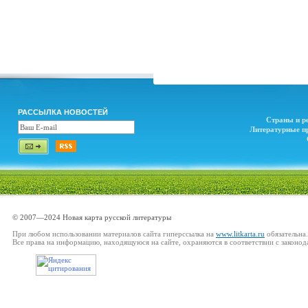
РАССЫЛКА НОВОСТЕЙ
Страны и р
Литературные п
© 2007—2024 Новая карта русской литературы
При любом использовании материалов сайта гиперссылка на
www.litkarta.ru
обязательна.
Все права на информацию, находящуюся на сайте, охраняются в соответствии с законод