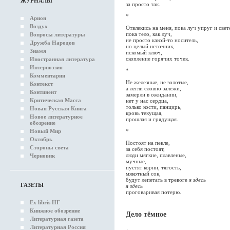
ЖУРНАЛЫ
за просто так.
*
Арион
Воздух
Отвлекись на меня, пока луч упруг и свет
пока тело, как луч,
Вопросы литературы
не просто какой-то носитель,
Дружба Народов
но целый источник,
Знамя
искомый ключ,
скопление горячих точек.
Иностранная литература
Интерпоэзия
*
Комментарии
Не железные, не золотые,
Контекст
а легли словно залежи,
Континент
замерли в ожидании,
Критическая Масса
нет у нас сердца,
только кости, панцирь,
Новая Русская Книга
кровь текущая,
Новое литературное
прошлая и грядущая.
обозрение
*
Новый Мир
Октябрь
Постоят на пекле,
Стороны света
за себя постоят,
люди мягкие, плавленые,
Черновик
мучные,
пустят корни, тягость,
мякотный сок,
будут лепетать в тревоге
я здесь
ГАЗЕТЫ
я здесь
проговаривая потерю.
Ex libris НГ
Книжное обозрение
Дело тёмное
Литературная газета
Литературная Россия