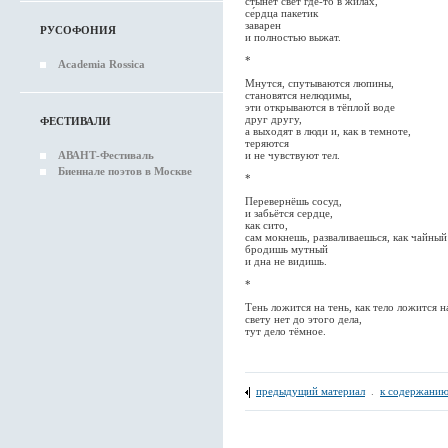
стынет свет где-то в жилах,
се́рдца пакетик
заварен
РУСОФОНИЯ
и полностью выжат.
*
Academia Rossica
Мнутся, спутываются люпины,
становятся нелюдимы,
эти открываются в тёплой воде
друг другу,
ФЕСТИВАЛИ
а выходят в люди и, как в темноте,
теряются
и не чувствуют тел.
АВАНТ-Фестиваль
Биеннале поэтов в Москве
*
Перевернёшь сосуд,
и забьётся сердце,
как сито,
сам мокнешь, разваливаешься, как чайный
бродишь мутный
и дна не видишь.
*
Тень ложится на тень, как тело ложится н
свету нет до этого дела,
тут дело тёмное.
предыдущий материал
.
к содержанию