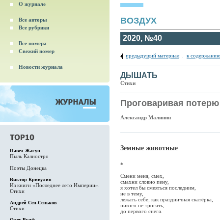
О журнале
ВОЗДУХ
Все авторы
Все рубрики
2020, №40
Все номера
Свежий номер
предыдущий материал
.
к содержанию
Новости журнала
ДЫШАТЬ
Стихи
Проговаривая потерю
Александр Малинин
Земные животные
Павел Жагун
Пыль Калиостро
*
Поэты Донецка
Смени меня, смех,
Виктор Кривулин
смахни словно пену,
Из книги «Последнее лето Империи».
я хотел бы смеяться последним,
Стихи
не в тему,
лежать себе, как праздничная скатёрка,
Андрей Сен-Сеньков
никого не трогать,
Стихи
до первого снега.
Олег Вулф