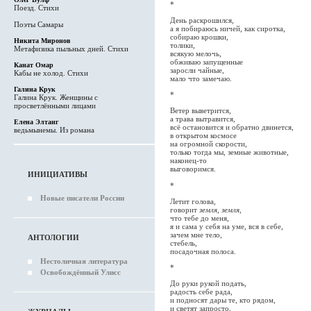
*
Поезд. Стихи
День раскрошился,
Поэты Самары
а я побираюсь ничей, как сиротка,
собираю крошки,
Никита Миронов
толики,
Метафизика пыльных дней. Стихи
всякую мелочь,
обживаю запущенные
Канат Омар
заросли чайные,
Кабы не холод. Стихи
мало что замечаю.
Галина Крук
*
Галина Крук. Женщины с
просветлёнными лицами
Ветер выветрится,
а трава вытравится,
Елена Элтанг
всё остановится и обратно двинется,
ведьмынемы. Из романа
в открытом космосе
на огромной скорости,
только тогда мы, земные животные,
наконец-то
выговоримся.
ИНИЦИАТИВЫ
*
Новые писатели России
Летит голова,
говорит
земля, земля
,
что тебе до меня,
я и сама у себя на уме, вся в себе,
зачем мне тело,
АНТОЛОГИИ
стебель,
посадочная полоса.
Нестоличная литература
*
Освобождённый Улисс
До руки рукой подать,
радость себе рада,
и подносят дары те, кто рядом,
и светят запросто,