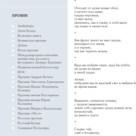
*
Отходят от души новые обои,
и ничего под ними,
кладка неровная,
ПРЕМИИ
гуляет ветер,
прижмись, как к глазку, к этой щели:
Anthologia
так темно в твоём теле.
Анти-Букер
*
Большая книга
Как фрукт лежит во мне сердце,
Бунинская премия
впитывает его земля,
Дебют
и я чернею,
Илья-премия
так как чернеть нельзя.
Международная отметина
*
имени отца русского
футуризма Давида Бурлюка
Куда мы пойдём такие, куда бы пойти,
Национальный бестселлер
ни души не видно
НОС
в твоей груди,
Премия Андрея Белого
лёгкие,
Премия Аполлона Григорьева
побредём мы на красный свет и выйдем бе
во время кашля.
Премия Ивана Петровича
Белкина
*
Премия имени Пастернака
Премия имени Юрия
Выкипает, спекается человек,
Казакова
с трудом заваривается,
лежит себе скромно среди разных яств,
Премия Мориса Ваксмахера
нетронутый,
Премия «Поэт»
до выноса торта.
Русская премия
*
Русский Букер
Северная Пальмира
Словно чай,
слаб и бесцветен,