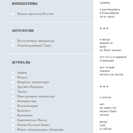
границ
ИНИЦИАТИВЫ
я растворяюсь
в ближайшем
Новые писатели России
луче света
* * *
АНТОЛОГИИ
и когда
Нестоличная литература
вышли те
Освобождённый Улисс
кому
не было нужно
тут-то и услышали
очевидцы
ЖУРНАЛЫ
вот только
сказать
Арион
ничего не могли
Воздух
Вопросы литературы
Дружба Народов
* * *
Знамя
Иностранная литература
а потом
Интерпоэзия
нет
Комментарии
ну какое же
Контекст
может быть
потом
Континент
Критическая Масса
когда
Новая Русская Книга
уже
и сейчас
Новое литературное обозрение