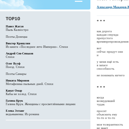
Александр Макаров-
* * *
Павел Жагун
Пыль Калиостро
как дорога
каждая секунда
Поэты Донецка
препустого
времяпрепровождения
Виктор Кривулин
Из книги «Последнее лето Империи». Стихи
вот
сейчас придут они
Андрей Сен-Сеньков
и
Стихи
у меня ещё есть
Олег Вулф
в запасе
Поезд. Стихи
способность
Поэты Самары
не понимать ничего
Никита Миронов
Метафизика пыльных дней. Стихи
* * *
Канат Омар
Кабы не холод. Стихи
когда
возмудевший
Галина Крук
Галина Крук. Женщины с просветлёнными лицами
чудак
просит
Елена Элтанг
ведьмынемы. Из романа
объяснить ему
то-то и то-то
моя толерантность
не знает