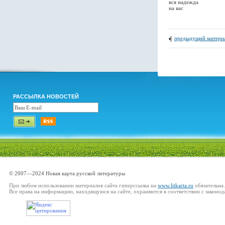
вся надежда
на вас
предыдущий матери
РАССЫЛКА НОВОСТЕЙ
© 2007—2024 Новая карта русской литературы
При любом использовании материалов сайта гиперссылка на
www.litkarta.ru
обязательна.
Все права на информацию, находящуюся на сайте, охраняются в соответствии с законод