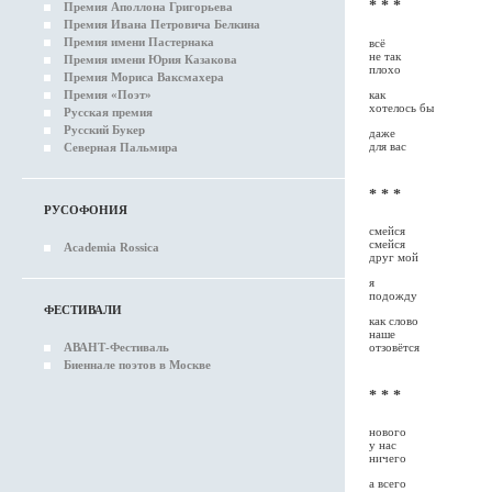
* * *
Премия Аполлона Григорьева
Премия Ивана Петровича Белкина
Премия имени Пастернака
всё
не так
Премия имени Юрия Казакова
плохо
Премия Мориса Ваксмахера
как
Премия «Поэт»
хотелось бы
Русская премия
Русский Букер
даже
для вас
Северная Пальмира
* * *
РУСОФОНИЯ
смейся
смейся
Academia Rossica
друг мой
я
подожду
ФЕСТИВАЛИ
как слово
наше
АВАНТ-Фестиваль
отзовётся
Биеннале поэтов в Москве
* * *
нового
у нас
ничего
а всего