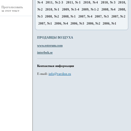
№4
2011, №2-3
2011, №1
2010, №4
2010, №3
2010,
Проголосовать
№2
2010, №1
2009, №3-4
2009, №1-2
2008, №4
2008,
за этот текст
№3
2008, №2
2008, №1
2007, №4
2007, №3
2007, №2
2007, №1
2006, №4
2006, №3
2006, №2
2006, №1
ПРОДАВЦЫ ВОЗДУХА
www.esterum.com
interbok.se
Контактная информация
E-mail:
info@vavilon.ru