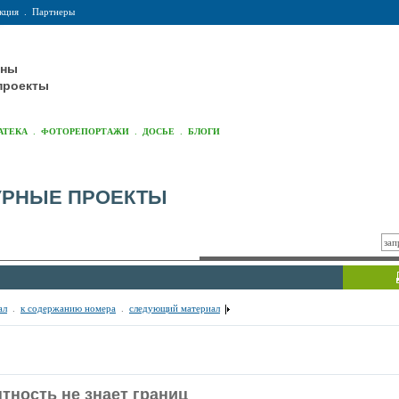
кция
.
Партнеры
оны
проекты
.
.
.
АТЕКА
ФОТОРЕПОРТАЖИ
ДОСЬЕ
БЛОГИ
УРНЫЕ ПРОЕКТЫ
ал
.
к содержанию номера
.
следующий материал
тность не знает границ