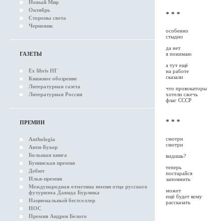
Новый Мир
Октябрь
* * *
Стороны света
Черновик
особенно
стыдно
да нет
ГАЗЕТЫ
я понимаю
а тут ещё
Ex libris НГ
на работе
сказали
Книжное обозрение
Литературная газета
что провокаторы
Литературная Россия
хотели сжечь
флаг СССР
* * *
ПРЕМИИ
смотри
Anthologia
смотри
Анти-Букер
Большая книга
видишь?
Бунинская премия
теперь
Дебют
постарайся
Илья-премия
запомнить
Международная отметина имени отца русского
может
футуризма Давида Бурлюка
ещё будет кому
Национальный бестселлер
рассказать
НОС
Премия Андрея Белого