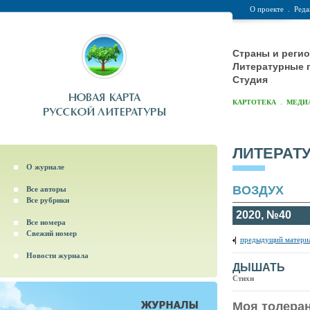
О проекте
.
Реда
Страны и реги
Литературные 
Студия
.
КАРТОТЕКА
МЕДИ
ЛИТЕРАТ
О журнале
ВОЗДУХ
Все авторы
Все рубрики
2020, №40
Все номера
Свежий номер
предыдущий матери
Новости журнала
ДЫШАТЬ
Стихи
Моя толеран