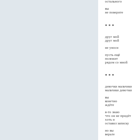
остального
вы
не поверите
* * *
друг мой
друг мой
не уноси
пусть ещё
полежит
рядом со мной
* * *
девочки мальчики
мальчики девочки
вы
конечно
ждёте
я-то знаю
что он не придёт
хоть и
оставил записку
но вы
верьте