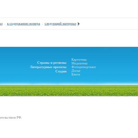
ал
.
к содержанию номера
.
следующий материал
Картотека
Страны и регионы
Медиатека
Литературные проекты
Фоторепортажи
Досье
Студия
Блоги
ательством РФ.