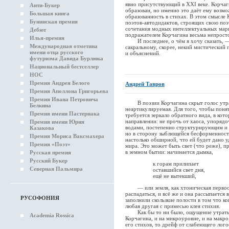
явно присутствующий в XXI веке. Корча
Анти-Букер
образован, но именно это даёт ему возмо
Большая книга
образованность в стихах. В этом смысле
Бунинская премия
поэтов-автодидактов, строящих свою поэ
сочетания модных интеллектуальных мар
Дебют
подражателем Корчагина весьма непрост
Илья-премия
И последнее, о чём я хочу сказать, — 
Международная отметина
сакральному, скорее, некий мистический 
имени отца русского
и объяснений.
футуризма Давида Бурлюка
Национальный бестселлер
НОС
Премия Андрея Белого
Андрей Тавров
Премия Аполлона Григорьева
Премия Ивана Петровича
В поэзии Корчагина скрыт голос утрат
Белкина
неартикулируемая. Для того, чтобы поня
Премия имени Пастернака
требуется зеркало обратного вида, в кот
направлении: не прочь от хаоса, упоряд
Премия имени Юрия
водами, постепенно структурирующим и
Казакова
но в сторону зыблющейся бесформенност
Премия Мориса Ваксмахера
настолько обширной, что ей будет дано 
Премия «Поэт»
мира. Это может быть свет (что реже), 
в земном бытии: начинается дымка,
Русская премия
Русский Букер
к горам прилипает
Северная Пальмира
оставшийся свет дня,
ещё не вытекший,
— или земля, как хтоническая первоос
распадаться, и всё же и она рассыпается 
РУСОФОНИЯ
заполнили скользкие полости в том что ко
любая другая с примесью клея стихия.
Как бы то ни было, ощущение утраты 
Academia Rossica
Корчагина, и на микроуровне, и на макро
его стихов, то дрейф от слабеющего лог