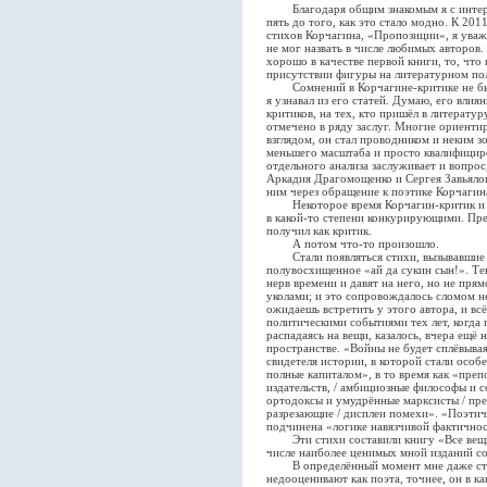
Благодаря общим знакомым я с интерес
пять до того, как это стало модно. К 201
стихов Корчагина, «Пропозиции», я уважа
не мог назвать в числе любимых авторов.
хорошо в качестве первой книги, то, что
присутствии фигуры на литературном поле
Сомнений в Корчагине-критике не был
я узнавал из его статей. Думаю, его влия
критиков, на тех, кто пришёл в литерату
отмечено в ряду заслуг. Многие ориентир
взглядом, он стал проводником и неким з
меньшего масштаба и просто квалифицир
отдельного анализа заслуживает и вопрос,
Аркадия Драгомощенко и Сергея Завьялов
ним через обращение к поэтике Корчагин
Некоторое время Корчагин-критик и К
в какой-то степени конкурирующими. Пре
получил как критик.
А потом что-то произошло.
Стали появляться стихи, вызывавшие в
полувосхищенное «ай да сукин сын!». Те
нерв времени и давят на него, но не прям
уколами; и это сопровождалось сломом н
ожидаешь встретить у этого автора, и всё
политическими событиями тех лет, когда 
распадаясь на вещи, казалось, вчера ещё
пространстве. «Войны не будет сплёвывая 
свидетеля истории, в которой стали осо
полные капиталом», в то время как «преп
издательств, / амбициозные философы и 
ортодоксы и умудрённые марксисты / пре
разрезающие / дисплеи помехи». «Поэтиче
подчинена «логике навязчивой фактичнос
Эти стихи составили книгу «Все вещи
числе наиболее ценимых мной изданий с
В определённый момент мне даже стало
недооценивают как поэта, точнее, он в ка