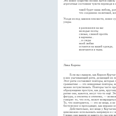
Это новое существо поэзии льётся сквозь
агрегатные состояния чувств переводя в
такой будет наша любовь, разъе
что соединено политикой, всё то,
Уходя из-под законов плоскости, новое с
узоры.
я разложился на вас
молодые поэты
слизью, слюной протёк
в карманы...
...и следы
моей любви
остаются на вашей одежде,
вплетаются в ткань
Лика Карева
Если вы слышали, как Кирилл Корчагин 
в них укачивающий ритм, делающий их по
Этот ритм составляют повторы, которых м
грамматике — это невидимые повторы, н
можно почувствовать. Повторы часто пр
образующими простую, как день, кругову
ритме они, кажется, несут что-то ещё. Эт
фигуры, а
отсветы
и
оттенки
, — возмож
говорят: то, что есть, может возвращатьс
То, что повторяется, — это не вещи, и не
бестелесное и преходящее, как миражи ил
Действительно, все вещи у Корчагина
невозможно использовать напрямую и с 
Словно они вышли из какого-то сна или в