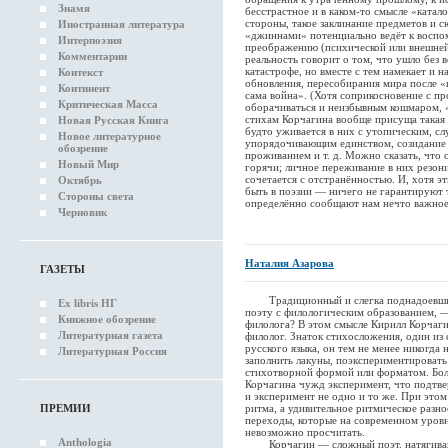
Знамя
бесстрастное и в каком-то смысле «ката
стороны, такое заклинание предметов и 
Иностранная литература
«джиннами» потенциально ведёт к воспо
Интерпоэзия
преображению (психической или внешней
Комментарии
реальность говорит о том, что ушло без 
катастрофе, но вместе с тем намекает и 
Контекст
обновления, пересобирания мира после «
Континент
сама война». (Хотя соприкосновение с п
Критическая Масса
оборачиваться и неизбывным кошмаром, «
стихам Корчагина вообще присуща такая 
Новая Русская Книга
будто уживается в них с утопическим, с
Новое литературное
упорядочивающим единством, созидание 
обозрение
проживанием и т. д. Можно сказать, что
Новый Мир
горячи; личное переживание в них резон
сочетается с отстранённостью. И, хотя э
Октябрь
быть в поэзии — ничего не гарантируют т
Стороны света
определённо сообщают нам нечто важное 
Черновик
Наталия Азарова
ГАЗЕТЫ
Традиционный и слегка поднадоевший
Ex libris НГ
поэту с филологическим образованием, —
Книжное обозрение
филолога? В этом смысле Кирилл Корчаг
Литературная газета
филолог. Знаток стихосложения, один из 
русского языка, он тем не менее никогда
Литературная Россия
заполнить лакуны, поэкспериментировать
стихотворной формой или форматом. Боле
Корчагина чужд эксперимент, что подтве
и эксперимент не одно и то же. При это
ПРЕМИИ
ритма, а удивительное ритмическое разн
переходы, которые на современном уров
невозможно просчитать.
Anthologia
Корчагин — сложный поэт, натягивающ