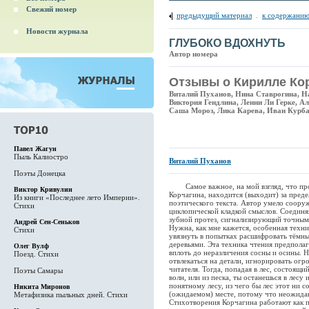
Свежий номер
предыдущий материал
.
к содержанию
Новости журнала
ГЛУБОКО ВДОХНУТЬ
Автор номера
Отзывы о Кирилле Ко
Виталий Пуханов, Нина Ставрогина, Н
Виктория Гендлина, Ленни Ли Герке, А
Саша Мороз, Лика Карева, Иван Курба
Павел Жагун
Пыль Калиостро
Виталий Пуханов
Поэты Донецка
Самое важное, на мой взгляд, что про
Виктор Кривулин
Корчагина, находится (выходит) за преде
Из книги «Последнее лето Империи».
поэтического текста. Автор умело соор
Стихи
циклопической кладкой смыслов. Соединя
зубной протез, сигнализирующий точным 
Андрей Сен-Сеньков
Нужна, как мне кажется, особенная техни
Стихи
увязнуть в попытках расшифровать тёмные
деревьями. Эта техника чтения предполага
Олег Вулф
вплоть до неразличения сосны и осины. Н
Поезд. Стихи
отвлекаться на детали, игнорировать ог
читателя. Тогда, попадая в лес, состоящи
Поэты Самары
волн, или из песка, ты останешься в лес
понятному лесу, из чего бы лес этот ни 
Никита Миронов
(ожидаемом) месте, потому что неожидан
Метафизика пыльных дней. Стихи
Стихотворения Корчагина работают как 