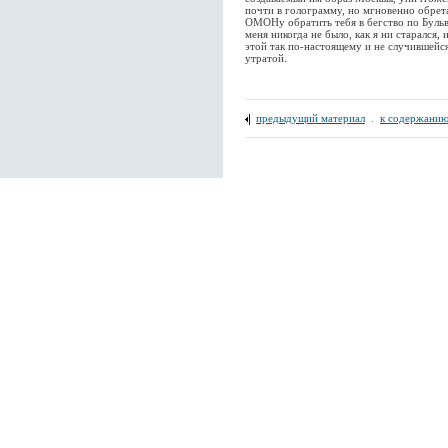
почти в голограмму, но мгновенно обрет
ОМОНу обратить тебя в бегство по Бульв
меня никогда не было, как я ни старался,
этой так по-настоящему и не случившейс
утратой.
предыдущий материал
.
к содержанию