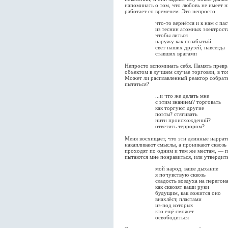
напоминать о том, что любовь не имеет н
работает со временем. Это непросто.
что-то вернётся и к нам с паст
из теснин атомных электроста
чтобы литься
наружу как позабытый
свет наших друзей, навсегда
ставших врагами
Непросто вспоминать себя. Память превра
объектом в лучшем случае торговли, в то
Может ли расплавленный реактор собрать
пытаться?
...и что же делать мне
с этим знанием? торговать
как торгуют другие
поэты? стягивать
нити происхождений?
ответить террором?
Меня восхищает, что эти длинные наррат
накапливают смыслы, а проникают сквозь 
проходят по одним и тем же местам, — п
пытаются мне понравиться, или утвердить
мой народ, ваше дыхание
я почувствую сквозь
сладость воздуха на перегона
как сквозят ваши руки
будущим, как ложится оно
внахлёст, пластами
из-под которых
кто ещё сможет
освободиться