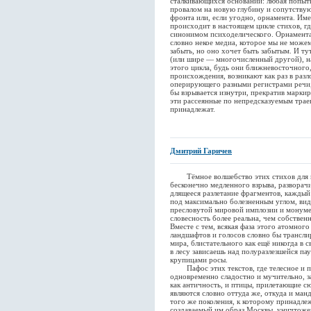
сталкивающихся оснований: любая попытк
провалом на новую глубину и сопутству
фронта или, если угодно, орнамента. Им
происходит в настоящем цикле стихов, гд
синонимом психоделического. Орнамента
словно некое медиа, которое мы не можем
забыть, но оно хочет быть забытым. И т
(или шире — многочисленный другой), н
этого цикла, будь они ближневосточного
происхождения, возникают как раз в разло
оперирующего разными регистрами речи,
бы взрывается изнутри, прекратив маркир
эти рассеянные по непредсказуемым трае
принадлежат.
Дмитрий Гаричев
Тёмное волшебство этих стихов для м
бесконечно медленного взрыва, разворач
длящееся разлетание фрагментов, каждый
под максимально болезненным углом, ви
пресловутой мировой имплозии и монуме
словесность более реальна, чем собствен
Вместе с тем, всякая фаза этого атомного
ландшафтов и голосов словно бы трансли
мира, блистательного как ещё никогда в 
в лесу зависаешь над полуразлезшейся п
крупицами росы.
Пафос этих текстов, где телесное и по
одновременно сладостно и мучительно, з
как античность, и птицы, прилетающие сю
являются словно оттуда же, откуда и ман
того же поколения, к которому принадле
создаваемый им образ Москвы, уничтоже