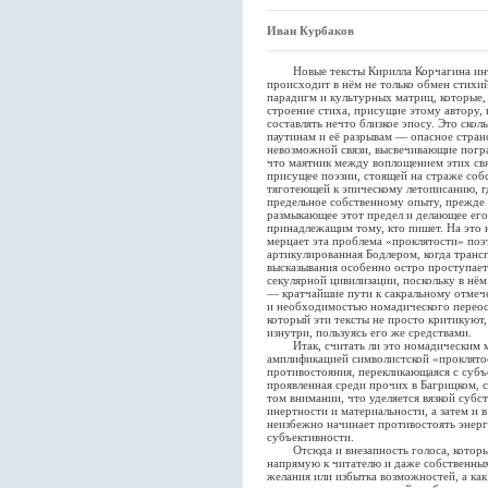
Иван Курбаков
Новые тексты Кирилла Корчагина инте
происходит в нём не только обмен стихий
парадигм и культурных матриц, которые,
строение стиха, присущие этому автору,
составлять нечто близкое эпосу. Это ск
паутинам и её разрывам — опасное странс
невозможной связи, высвечивающие погр
что маятник между воплощением этих св
присущее поэзии, cтоящей на страже соб
тяготеющей к эпическому летописанию, г
предельное собственному опыту, прежде 
размыкающее этот предел и делающее его
принадлежащим тому, кто пишет. На это 
мерцает эта проблема «проклятости» поэ
артикулированная Бодлером, когда транс
высказывания особенно остро проступае
секулярной цивилизации, поскольку в нём 
— кратчайшие пути к сакральному отмеч
и необходимостью номадического переос
который эти тексты не просто критикуют
изнутри, пользуясь его же средствами.
Итак, считать ли это номадическим м
амплификацией символистской «проклято
противостояния, перекликающаяся с субъ
проявленная среди прочих в Багрицком, с
том внимании, что уделяется вязкой субс
инертности и материальности, а затем и в
неизбежно начинает противостоять энер
субъективности.
Отсюда и внезапность голоса, который
напрямую к читателю и даже собственны
желания или избытка возможностей, а как