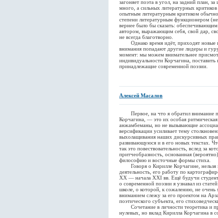
загоняет поэта в угол, на задний план, з
много, а сильных литературных критиков 
опытным литературным критиком обычно 
степени литературным функционером (нео
вернее было бы сказать: обеспечивающи
автором, выражающим себя, свой дар, сво
не всегда благотворно.
Однако время идёт, приходят новые по
внимания попадают другие лидеры и гуру
момент: мы можем внимательнее присмот
индивидуальности Корчагина, поставить 
принадлежащие современной поэзии.
Алексей Масалов
Первое, на что я обратил внимание пр
Корчагина, — это их особая ритмическая
анжамбеманы, но не вызывающие ассоциа
версификации усиливает тему столкновен
выхолащивания наших дискурсивных прак
развивающуюся и в его новых текстах. Чт
так это повествовательность, вслед за ко
притчеобразность, основанная (вероятно
философию и восточные формы стиха.
Говоря о Кирилле Корчагине, нельзя н
деятельность, его работу по картографи
XX — начала XXI вв. Ещё будучи студен
о современной поэзии я узнавал из стате
школе, о которой, к сожалению, не очень
вниманием слежу за его проектом на Арза
поэтического субъекта, его стиховедчес
Сочетание в личности теоретика и пра
нулевых, но вклад Кирилла Корчагина в с