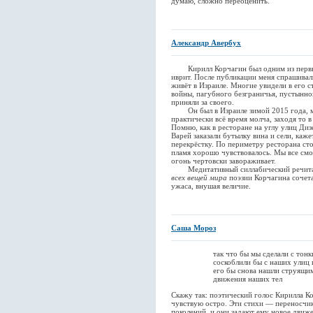
думаю, сложно переоценить.
Александр Авербух
Кирилл Корчагин был одним из первых 
иврит. После публикации меня спрашивали
живёт в Израиле. Многие увидели в его 
войны, пагубного безграничья, пустынно
приняли за своего.
Он был в Израиле зимой 2015 года, мы 
практически всё время молча, заходя то в
Помню, как в ресторане на углу улиц Ди
Варей заказали бутылку вина и сели, каже
перекрёстку. По периметру ресторана сто
пламя хорошо чувствовалось. Мы все смот
огонь чертовски завораживает.
Медитативный силлабический речитати
всех вещей мира
поэзии Корчагина сочет
ужаса, внушая величие.
Саша Мороз
так что бы мы сделали с тонким 
соскоблили бы с наших улиц и в у
его бы снова нашли струящимся,
движения наших тел
Скажу так: поэтический голос Кирилла Ко
чувствую остро. Эти стихи — переносчик
поколений, и они задают ему новое движ