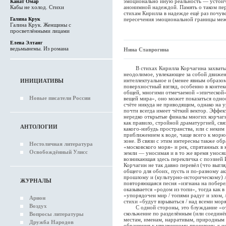
эмоционально иную реальность — устой
Канат Омар
Кабы не холод. Стихи
анонимной надеждой. Память о таком пе
стихам Кирилла в надежде ещё раз почув
Галина Крук
пересечения эмоциональной границы ме
Галина Крук. Женщины с
просветлёнными лицами
Елена Элтанг
ведьмынемы. Из романа
Нина Ставрогина
В стихах Кирилла Корчагина захватыва
неодолимое, увлекающее за собой движе
интеллектуальное и (менее явным образо
ИНИЦИАТИВЫ
поверхностный взгляд, особенно в контек
общей, многими отмечаемой «эпической»
Новые писатели России
вещей мира», оно может показаться одно
счёте никуда не приводящим, однако на у
почти всегда имеет чёткий вектор. Эффек
нередко открытые финалы многих корчаг
как правило, стройной драматургией, св
АНТОЛОГИИ
какого-нибудь пространства, или с неки
приближением к воде, чаще всего к морю
зоне. В связи с этим интересны также об
Нестоличная литература
«московского моря» и рек, спрятанных в
Освобождённый Улисс
земли — уносимая и в то же время унося
возникающая здесь перекличка с поэзией 
Корчагин не так давно перевёл (что выгл
общего для обоих, пусть и по-разному а
прошлому и (культурно-историческому) 
ЖУРНАЛЫ
повторяющаяся песня «изгнана на побере
оказывается «родом из топи», тогда как в
«упорядочен мир / топями радуг и злом,
Арион
стихи «будут взрываться / над всеми мор
Воздух
С одной стороны, это блуждание «от 
скольжение по разделённым (или соедин
Вопросы литературы
местам, именам, нарративам, природным
Дружба Народов
обращения к утраченному прошлому, к ис