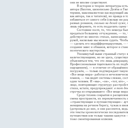
они не вполне существуют.
В истории и теории литературы есть 
автора (Бахтин, шизописьмо Делёза и Гв
термин, максималистски наследующий ав
как автора, так и читателя), но правда в 
избавиться от самого себя (сколько ни ра
разных романов,
сколько ни делай хуже,
лишь оформить, то есть подделать сцену 
Состояние
пост
, то, что некогда бы
предаться большему отчуждению, — то, ч
действует во многих стихах, написанных
рукой, насколько мы можем судить. Чтобы
— сделать его недифференцируемым, — 
создание завес и обманов, которое и ст
поэтического мастерства.
Упомянутый выше странный статус ве
наличествующими, но не здесь, существу
объясняться тем, что это лишь декорации
Профессиональная тщательность их подбо
ощущением), — в отличие от обращённост
погружён, — только подтверждает такую 
«Все вещи мира» работал и нечеловечес
планов, — так видят системы слежки, сос
один человек. И «мы», «он», «тот, кто»,
лицо, повторяющее структуру расстройст
стихи, кстати, предупреждают:
в тот ден
строчка из открывавшего «Все вещи мира
Среди техник сокрытия и расщепления,
смена пространств, их переключаемость 
«странствующие и путешествующие»: аут
женщины на речном берегу, чужак в иноя
(дотронься до них, и они рассеются, ведь
эти тексты хронологически последовател
путешествия или только такими кажутся 
тоже смонтированная иллюзия.