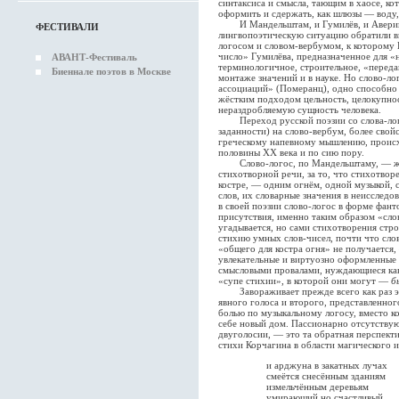
синтаксиса и смысла, тающим в хаосе, ко
оформить и сдержать, как шлюзы — воду
И Мандельштам, и Гумилёв, и Аверинц
ФЕСТИВАЛИ
лингвопоэтическую ситуацию обратили в
логосом и словом-вербумом, к которому 
число» Гумилёва, предназначенное для «
АВАНТ-Фестиваль
терминологичное, строительное, «переда
Биеннале поэтов в Москве
монтаже значений и в науке. Но слово-ло
ассоциаций» (Померанц), одно способно
жёстким подходом цельность, целокупно
нераздробляемую сущность человека.
Переход русской поэзии со слова-лого
заданности) на слово-вербум, более сво
греческому напевному мышлению, происх
половины XX века и по сию пору.
Слово-логос, по Мандельштаму, — жива
стихотворной речи, за то, что стихотвор
костре, — одним огнём, одной музыкой,
слов, их словарные значения в неисслед
в своей поэзии слово-логос в форме фант
присутствия, именно таким образом «сло
угадывается, но сами стихотворения стр
стихию умных слов-чисел, почти что сло
«общего для костра огня» не получается,
увлекательные и виртуозно оформленные
смысловыми провалами, нуждающиеся как р
«супе стихии», в которой они могут —
б
Завораживает прежде всего как раз эт
явного голоса и второго, представленно
болью по музыкальному логосу, вместо к
себе новый дом. Пассионарно отсутству
двуголосии, — это та обратная перспекти
стихи Корчагина в области магического 
и арджуна в закатных лучах
смеётся снесённым зданиям
измельчённым деревьям
умирающий но счастливый