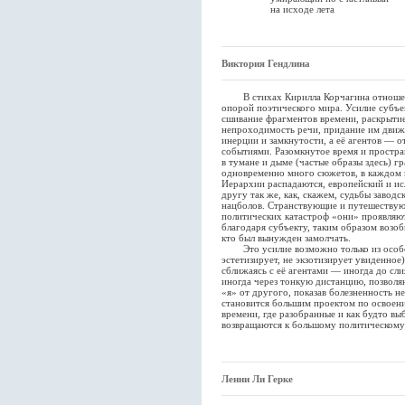
на исходе лета
Виктория Гендлина
В стихах Кирилла Корчагина отношени
опорой поэтического мира. Усилие субъе
сшивание фрагментов времени, раскрытие
непроходимость речи, придание им дви
инерции и замкнутости, а её агентов — 
событиями. Разомкнутое время и простр
в тумане и дыме (частые образы здесь) г
одновременно много сюжетов, в каждом и
Иерархии распадаются, европейский и ис
другу так же, как, скажем, судьбы завод
нацболов. Странствующие и путешествую
политических катастроф «они» проявляют
благодаря субъекту, таким образом возо
кто был вынужден замолчать.
Это усилие возможно только из особой
эстетизирует, не экзотизирует увиденное
сближаясь с её агентами — иногда до сл
иногда через тонкую дистанцию, позвол
«я» от другого, показав болезненность н
становится большим проектом по освоен
времени, где разобранные и как будто вы
возвращаются к большому политическому
Ленни Ли Герке