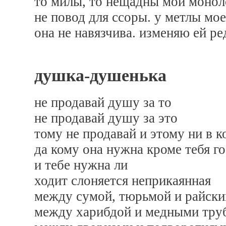
то милы, то нещадны мои моноло
не повод для ссоры. у метлы мое
она не навязчива. изменяю ей ре
душка-душенька
не продавай душу за то
не продавай душу за это
тому не продавай и этому ни в к
да кому она нужна кроме тебя г
и тебе нужна ли
ходит слоняется неприкаянная
между сумой, тюрьмой и райск
между харибдой и медными тру