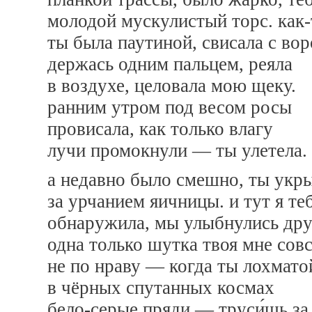
молодой мускулистый торс. как-
ты была паутиной, свисала с вор
держась одним пальцем, реяла
в воздухе, целовала мою щеку.
ранним утром под весом росы
провисала, как только влагу
лучи промокнули — ты улетела.
а недавно было смешно, ты укр
за урчанием яичницы. и тут я те
обнаружила, мы улыбнулись дру
одна только шутка твоя мне сов
не по нраву — когда ты лохмат
в чёрных спутанных космах
бело-серые пряди — труси́шь за