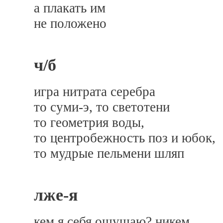
а плакать им
не положено
ч/б
игра нитрата серебра
то суми-э, то светотени
то геометрия воды,
то центробежность поз и юбок,
то мудрые пельмени шляп
лже-я
кем я себя ощущаю? никем.