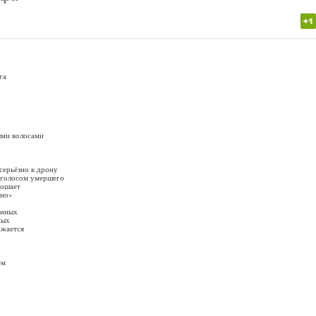
га
ыми волосами
серьёзно к дрону
т голосом умершего
рошает
чно»
анных
ных
ижается
ем