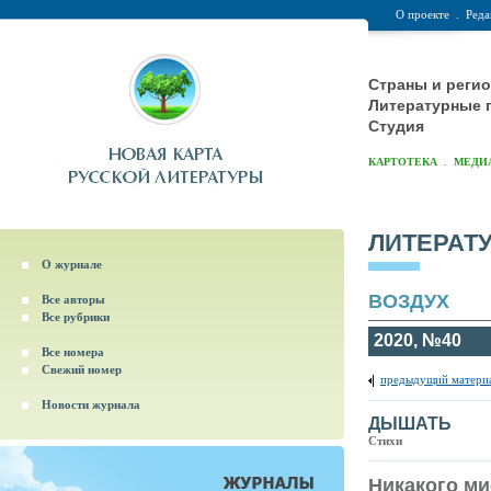
О проекте
.
Реда
Страны и реги
Литературные 
Студия
.
КАРТОТЕКА
МЕДИ
ЛИТЕРАТ
О журнале
ВОЗДУХ
Все авторы
Все рубрики
2020, №40
Все номера
Свежий номер
предыдущий матери
Новости журнала
ДЫШАТЬ
Стихи
Никакого м