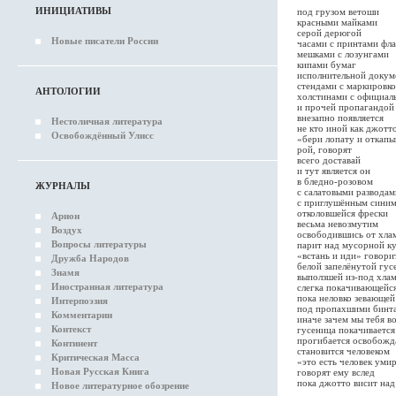
ИНИЦИАТИВЫ
под грузом ветоши
красными майками
серой дерюгой
Новые писатели России
часами с принтами фла
мешками с лозунгами
кипами бумаг
исполнительной докум
стендами с маркировк
АНТОЛОГИИ
холстинами с официал
и прочей пропагандой
внезапно появляется
Нестоличная литература
не кто иной как джотт
Освобождённый Улисс
«бери лопату и откапы
рой, говорят
всего доставай
и тут является он
в бледно-розовом
ЖУРНАЛЫ
с салатовыми разводам
с приглушённым сини
отколовшейся фрески
Арион
весьма невозмутим
Воздух
освободившись от хла
Вопросы литературы
парит над мусорной к
«встань и иди» говори
Дружба Народов
белой запелёнутой гус
Знамя
выползшей из-под хла
Иностранная литература
слегка покачивающейс
пока неловко зевающей
Интерпоэзия
под пропахшими бинт
Комментарии
иначе зачем мы тебя в
Контекст
гусеница покачивается
прогибается освобожда
Континент
становится человеком
Критическая Масса
«это есть человек ум
Новая Русская Книга
говорят ему вслед
пока джотто висит на
Новое литературное обозрение