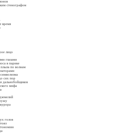
лонов
ким стенографом
»
е время
ы
рое лицо
ыми глазами
оса в парике
 плыла по волнам
изаторами
-символизма
до сих пор
 и дальнобойщиков
нского мифа
а
одземелий
аружу
окурора
ух голов
тоял
автономию
да