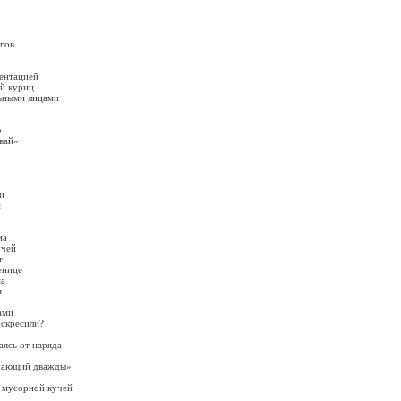
гов
ентацией
ой куриц
ьными лицами
о
вай»
и
м
ма
учей
т
енице
ма
я
ами
оскресили?
ясь от наряда
ирающий дважды»
д мусорной кучей