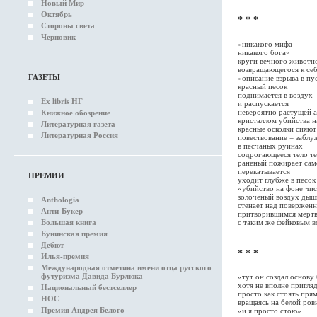
Новый Мир
Октябрь
* * *
Стороны света
Черновик
«никакого мифа
никакого бога»
круги вечного животн
возвращающегося к се
ГАЗЕТЫ
«описание взрыва в пу
красный песок
поднимается в воздух
Ex libris НГ
и распускается
невероятно растущей 
Книжное обозрение
кристаллом убийства н
Литературная газета
красные осколки сияют
Литературная Россия
повествование = заблу
в песчаных руинах
содрогающееся тело те
раненый пожирает сам
перекатывается
ПРЕМИИ
уходит глубже в песок
«убийство на фоне чи
золочёный воздух дыш
Anthologia
стенает над повержен
Анти-Букер
притворившимся мёрт
Большая книга
с таким же фейковым 
Бунинская премия
Дебют
* * *
Илья-премия
Международная отметина имени отца русского
футуризма Давида Бурлюка
«тут он создал основу
хотя не вполне пригля
Национальный бестселлер
просто как стоять пря
НОС
вращаясь на белой ров
Премия Андрея Белого
«и я просто стою»