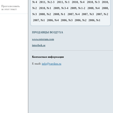
№4
2011, №2-3
2011, №1
2010, №4
2010, №3
2010,
Проголосовать
№2
2010, №1
2009, №3-4
2009, №1-2
2008, №4
2008,
за этот текст
№3
2008, №2
2008, №1
2007, №4
2007, №3
2007, №2
2007, №1
2006, №4
2006, №3
2006, №2
2006, №1
ПРОДАВЦЫ ВОЗДУХА
www.esterum.com
interbok.se
Контактная информация
E-mail:
info@vavilon.ru