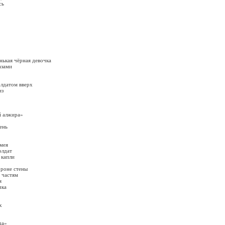
сь
нькая чёрная девочка
азами
олдатом вверх
из
й алжира»
ень
змея
олдат
 капли
ороне стены
 частям
я
чка
х
да»