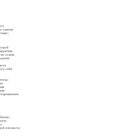
ого
бе самому
стыне»
астрой
арратива
 на солнце
ждение
кста
ого себя
стоты»
ит
ным
вым
воскрешением
 бытия»
дную
мо
ной плоскости