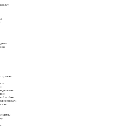
дывает
ва
л
 дико
янка
 страха»
ком
и
отделения
ении
кой войны
нализировал»
ясняет
рекламы
ку
а