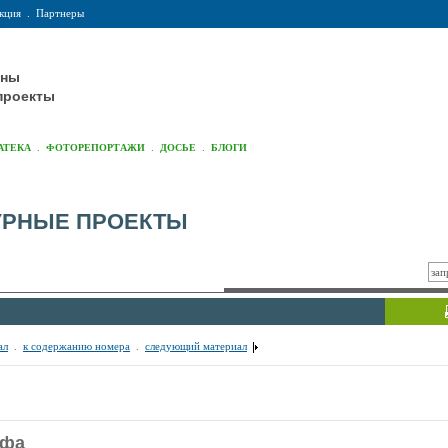
кция
.
Партнеры
оны
проекты
.
.
.
АТЕКА
ФОТОРЕПОРТАЖИ
ДОСЬЕ
БЛОГИ
УРНЫЕ ПРОЕКТЫ
ал
.
к содержанию номера
.
следующий материал
ифа