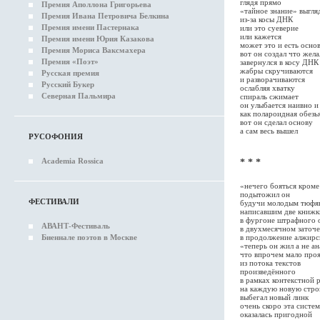
глядя прямо
Премия Аполлона Григорьева
«тайное знание» выгля
Премия Ивана Петровича Белкина
из-за косы ДНК
Премия имени Пастернака
или это суеверие
или кажется
Премия имени Юрия Казакова
может это и есть осно
Премия Мориса Ваксмахера
вот он создал что жела
Премия «Поэт»
завернулся в косу ДНК
жабры скручиваются
Русская премия
и разворачиваются
Русский Букер
ослабляя хватку
Северная Пальмира
спираль сжимает
он улыбается наивно и
как полароидная обезь
вот он сделал основу
а сам весь вышел
РУСОФОНИЯ
Academia Rossica
* * *
«нечего бояться кроме
подытожил он
ФЕСТИВАЛИ
будучи молодым тюфя
написавшим две книжк
в фургоне штрафного 
АВАНТ-Фестиваль
в двухмесячном заточ
Биеннале поэтов в Москве
в продолжение алжирс
«теперь он жил а не а
что впрочем мало про
из потока текстов
произведённого
в рамках контекстной 
на каждую новую стро
выбегал новый линк
очень скоро эта систем
оказалась пригодной