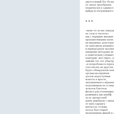
двухголовый бог больш
от своих прообразов
пошатнулся и сдвинул 
выйдя из полувекового
* * *
«кому-то из нас переда
их сила и чистота»
как с первыми звуками
произнесёнными ноем 
на вершинах доистори
их наполнила решимос
в первородном заселен
никакими методами не
к химическим уловкая 
повторяя «всё свято» к
заявляя что это убыстр
«я попробовал и перео
стал писать на другом
будто обнаружили нов
органы восприятия
доселе недоступные
ясность и ярость
затуманенного ви́дени
подталкивала их в све
золотом блестела
фольга для утопающих
развеваясь как шлейф
за их процессией
шлем дикобраза с шип
от кита харинга
венчал их го́ловы
поход был открыт
песнопением зверей и 