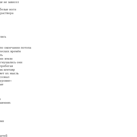
е не зависел
белые ноги
 раствора
лась
по окончании потопа
ческих времён
ть
ии земли
 гнушались они
прибегая
ак кентавр
яет их мысль
сознал
 уровне»
ые
я
ршениях
ами
детей