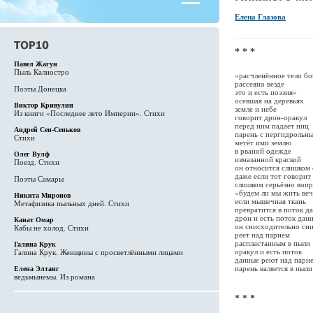
Елена Глазова
* * *
Павел Жагун
Пыль Калиостро
«расчленённое тело бо
рассеяно везде
Поэты Донецка
это и есть поэзия»
осевшая на деревьях
Виктор Кривулин
земле и небе
Из книги «Последнее лето Империи». Стихи
говорит дрон-оракул
перед ним падает ниц
Андрей Сен-Сеньков
парень с пергидрольн
Стихи
метёт ими землю
в рваной одежде
Олег Вулф
измазанной краской
Поезд. Стихи
он относится слишком 
даже если тот говори
Поэты Самары
слишком серьёзно воп
«будем ли мы жить ве
Никита Миронов
если мышечная ткань
Метафизика пыльных дней. Стихи
превратится в поток д
дрон и есть поток дан
Канат Омар
он снисходительно сн
Кабы не холод. Стихи
реет над парнем
распластанным в пыли
Галина Крук
оракул и есть поток
Галина Крук. Женщины с просветлёнными лицами
данные реют над парн
парень валяется в пыли
Елена Элтанг
ведьмынемы. Из романа
* * *