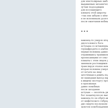
для эпистолярных шаб
выдаваемых механичес
лучше подходящим
для иссушающего
климата этой широты
«так они забыли о нём
и не вспоминали долго
после окончания войн
* * *
наконец-то умерло вто
двухголового бога
истукана со вставленн
гермафродита и альбин
первая половина давно
отравившись транквил
прописанными от секс
плакаты с этим лицом 
занимали ростовщиков
транслируя эталон же
вторая половина умерл
от печати на лице
заточённая в девять п
не нашедшая выход н
к вящему восторгу пр
и присяжных
давно покойных
после заседания
истукан — носитель дв
бог пошатнулся но выс
наконец-то он обрёл 
от мифического гибри
две смерти послужили
залогом освобождения