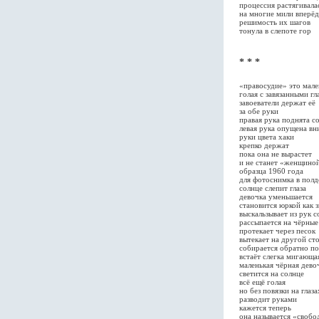
процессия растягивала
на многие мили вперёд
решимость их шагов
тонула в слепоте гор
* * *
«правосудие» это мале
голая с завязанными гл
завоеватели держат её
за обе руки
правая рука поднята с
левая рука опущена вн
руки цвета хаки
крепко держат
пока она не вырастет
и не станет «женщино
образца 1960 года
для фотоснимка в полд
солнце слепит глаза
девочка уменьшается
становится юркой как 
выскальзывает из рук с
рассыпается на чёрные
протекает через песок
вытекает на другой ст
собирается обратно по
встаёт слегка мигающа
маленькая чёрная дево
светится на солнце
всё ещё голая
но без повязки на глаза
разводит руками
кажется теперь
она называется «свобо