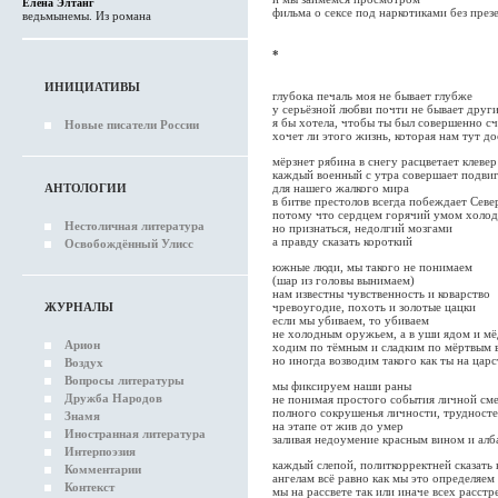
Елена Элтанг
фильма о сексе под наркотиками без през
ведьмынемы. Из романа
*
ИНИЦИАТИВЫ
глубока печаль моя не бывает глубже
у серьёзной любви почти не бывает друг
я бы хотела, чтобы ты был совершенно сч
Новые писатели России
хочет ли этого жизнь, которая нам тут до
мёрзнет рябина в снегу расцветает клевер
каждый военный с утра совершает подви
АНТОЛОГИИ
для нашего жалкого мира
в битве престолов всегда побеждает Севе
потому что сердцем горячий умом холо
Нестоличная литература
но признаться, недолгий мозгами
а правду сказать короткий
Освобождённый Улисс
южные люди, мы такого не понимаем
(шар из головы вынимаем)
нам известны чувственность и коварство
ЖУРНАЛЫ
чревоугодие, похоть и золотые цацки
если мы убиваем, то убиваем
не холодным оружьем, а в уши ядом и м
Арион
ходим по тёмным и сладким по мёртвым 
но иногда возводим такого как ты на царс
Воздух
Вопросы литературы
мы фиксируем наши раны
Дружба Народов
не понимая простого события личной см
полного сокрушенья личности, трудносте
Знамя
на этапе от жив до умер
Иностранная литература
заливая недоумение красным вином и алб
Интерпоэзия
каждый слепой, политкорректней сказать
Комментарии
ангелам всё равно как мы это определяем
Контекст
мы на рассвете так или иначе всех расстр