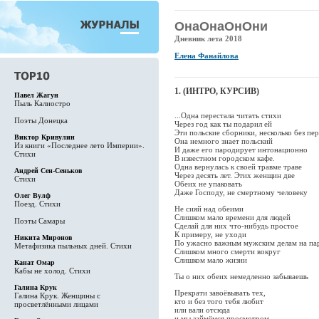
ОнаОнаОнОни
Дневник лета 2018
Елена Фанайлова
1. (ИНТРО, КУРСИВ)
Павел Жагун
Пыль Калиостро
...Одна перестала читать стихи
Поэты Донецка
Через год как ты подарил ей
Эти польские сборники, несколько без пе
Виктор Кривулин
Она немного знает польский
Из книги «Последнее лето Империи».
И даже его пародирует интонационно
Стихи
В известном городском кафе.
Одна вернулась к своей травме траве
Андрей Сен-Сеньков
Через десять лет. Этих женщин две
Стихи
Обеих не упаковать
Даже Господу, не смертному человеку
Олег Вулф
Поезд. Стихи
Не сияй над обеими
Слишком мало времени для людей
Поэты Самары
Сделай для них что-нибудь простое
К примеру, не уходи
Никита Миронов
По ужасно важным мужским делам на па
Метафизика пыльных дней. Стихи
Слишком много смерти вокруг
Слишком мало жизни
Канат Омар
Кабы не холод. Стихи
Ты о них обеих немедленно забываешь
Галина Крук
Прекрати завоёвывать тех,
Галина Крук. Женщины с
кто и без того тебя любит
просветлёнными лицами
или вали отсюда
и мы займёмся просмотром