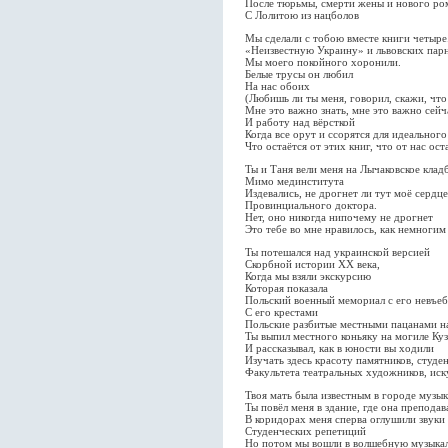
После тюрьмы, смерти жены и нового ро
С Лолитою из нацболов
Мы сделали с тобою вместе книги четыре
«Неизвестную Украину» и львовских парне
Мы моего покойного хоронили.
Белые трусы он любил
На нас обоих
(Любишь ли ты меня, говорил, скажи, чт
Мне это важно знать, мне это важно сейч
И работу над вёрсткой
Когда все орут и ссорятся для идеального
Что остаётся от этих книг, что от нас ост
Ты и Таня вели меня на Лычаковское кла
Мимо мединститута
Издевались, не дрогнет ли тут моё сердце
Провинциального доктора.
Нет, оно никогда нипочему не дрогнет
Это тебе во мне нравилось, как немногим
Ты потешался над украинской версией
Скорбной истории ХХ века,
Когда мы взяли экскурсию
Которая показала
Польский военный мемориал с его невъе
С его крестами
Польские разбитые местными пацанами н
Ты выпил местного коньяку на могиле Ку
И рассказывал, как в юности вы ходили
Изучать здесь красоту памятников, студе
Факультета театральных художников, иск
Твоя мать была известным в городе музы
Ты повёл меня в здание, где она преподав
В коридорах меня сперва оглушили звуки
Студенческих репетиций
Но потом мы вошли в волшебную музыка