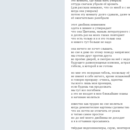
это комната, где наша мать умирала
оттуда сначала убрали её кровать
(для рассказа неважно, что со мной и с н
когда она умирала)
потом эту комнату долго сдавали, далее 
её окончательно разобрали
этот двойник невменяем
одета в зимнее и утверждает
что она Цветаева, маньяк литературного 
и десять раз на моих глазах повторяет
что есть только я и я это только она
и никого тут больше не надо
она ничего не хочет слышать.
во сне я дико по этому поводу напрягаюс
мы стоим друг против друга
во проёме дверей, я смотрю на неё с нед
будущего развоплощенья иллюзии, астрал
гибели, к которой я не готова
по мне это позорная гибель, поскольку её
не имеют в себе ничего, кроме искажений
и говорю призраку: очнись, идиотка
ты всего лишь моя проекция,
если будешь так продолжать
мы тут все погибнем
а это не входит в мои ближайшие планы
и начинаю молиться
известно как трудно во сне молиться
когда демонические картины сделаны так
что их почти не отличить от реала
и читаю самое простое
но до неё моего двойника не доходит
и я в отчаянии просыпаюсь
твёрдые видеоинженеры, сцуко, монтиров