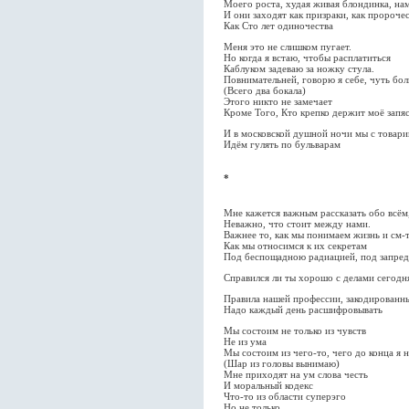
Моего роста, худая живая блондинка, н
И они заходят как призраки, как пророче
Как Сто лет одиночества
Меня это не слишком пугает.
Но когда я встаю, чтобы расплатиться
Каблуком задеваю за ножку стула.
Повнимательней, говорю я себе, чуть бо
(Всего два бокала)
Этого никто не замечает
Кроме Того, Кто крепко держит моё запя
И в московской душной ночи мы с товар
Идём гулять по бульварам
*
Мне кажется важным рассказать обо всём,
Неважно, что стоит между нами.
Важнее то, как мы понимаем жизнь и см-
Как мы относимся к их секретам
Под беспощадною радиацией, под запред
Справился ли ты хорошо с делами сегодн
Правила нашей профессии, закодированн
Надо каждый день расшифровывать
Мы состоим не только из чувств
Не из ума
Мы состоим из чего-то, чего до конца я 
(Шар из головы вынимаю)
Мне приходят на ум слова честь
И моральный кодекс
Что-то из области суперэго
Но не только