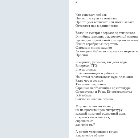
*
Что означает любовь
Ничего по сути не означает
Просто ума вставляет или мозги качает
Оставляет нас в одиночестве
Более не смотри в зеркало эротического
В глубину древних рек восточной европы
Где на дне одной такой с мощным течень
Лежит серебряный перстень
С ярким и синим камнем
За которым бабка во старом сне нырять з
Просила
Я хорошо, успешно, как дева воды
В нормах ГТО
Его доставала
Ещё школьницей и ребёнком
Но потом запамятовала куда положила
Разве что в сердце
Там много карманов
Странная необъяснимая архитектура
Средостенья и Розы, Её совершенства
Всё забыла
Сейчас ничего не помню
Мир не похож ни на нас,
ни на прочитанную литературу
каждый пока ещё солнечный день,
открывая глаза ото сна,
спрашиваю:
для чего мы?
А потом удерживаю в груди
Как золотое облако