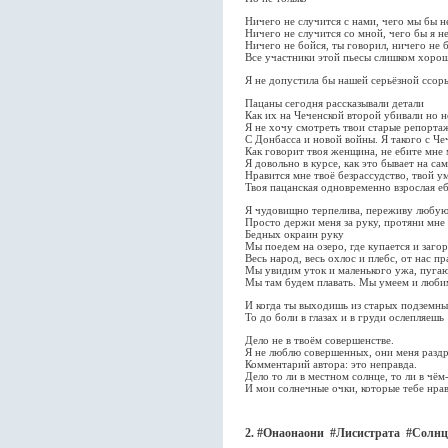
Ничего не случится с нами, чего мы бы н
Ничего не случится со мной, чего бы я не
Ничего не бойся, ты говорил, ничего не 
Все участники этой пьесы слишком хорош
Я не допустила бы нашей серьёзной ссор
Пацаны сегодня рассказывали детали
Как их на Чеченской второй убивали но н
Я не хочу смотреть твои старые репорта
С Донбасса и новой войны. Я такого с Че
Как говорит твоя женщина, не ебите мне 
Я довольно в курсе, как это бывает на са
Нравится мне твоё безрассудство, твой у
Твоя пацанская одновременно взрослая е
Я чудовищно терпелива, переживу любую
Просто держи меня за руку, протяни мне
Бедных окраин руку
Мы поедем на озеро, где купается и загор
Весь народ, весь охлос и плебс, от нас 
Мы увидим уток и маленького ужа, пуга
Мы там будем плавать. Мы умеем и любим
И когда ты выходишь из старых подземны
То до боли в глазах и в груди ослепляешь
Дело не в твоём совершенстве.
Я не люблю совершенных, они меня разд
Комментарий автора: это неправда.
Дело то ли в местном солнце, то ли в чё
И мои солнечные очки, которые тебе нра
2. #Онаонаони #Лисистрата #Cолнц