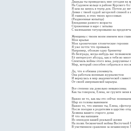
Дважды ты привиделась мне сегодня на я
На Садовом кольце в районе Курского бл.т
Я шла на запись в театр.док. Потом до ме
Девки с твоей худой загорелой спиной и 
И главное, в этих твоих кроссовках
(Раздвоенные копытца)
Блондинки разного возраста
Стриженные в каре с затылка
С маленькими татуировками на предплеч
Женщины с твоим моим именем мои главн
Мои крылья
Мои хронические хтонические героини
Я уже почти что привыкла
Например, обожаю одну брюнетку
Из Белграда, когда-нибудь вас познакомл
Её интересует абсурд, как и тебя во мно
Спектакль войны этого века, разрушенье
Мир, который способен собраться и посл
Да, что я обязана упомянуть.
Она работала военным журналистом
И вернулась в мир академической славист
От своей американской карьеры.
Все степени зла довольно невыносимы.
Как ты говорила, Елена, не грузите меня 
Важно не то, как мы это сейчас понимаем
Шар из головы вынимаем
Важно то, что именно ты, Елена, сфотог
После поездки к родителям в царство отц
Хозяина вашего старого дома
И что мы напишем
Из эпизодов нашей реальной жизни
На полях бесконечной войны Восточной
В умственном сражении за независимую 