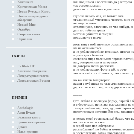
Континент
или поднимем к восстанию до расстрела.
так устроены люди,
Критическая Масса
дева см-ти такое мне в уши пела.
Новая Русская Книга
глубока печаль моя, не бывает злее
Новое литературное
ограниченный умственно человек, я по те
обозрение
не ходи за мною
Новый Мир
отдохни уже, отвлекись на что-нибудь, в
Октябрь
да и я о тебе на время
местных убийств и смертей
Стороны света
подумаю тут иначе
Черновик
розы вянут мой ангел все розы пионы вян
им не остановиться
я не люблю зверей во темницах, цветов по
воды́ и яда в бокалах
ГАЗЕТЫ
светского мира маленьких чёрных платий
нас, совершенных и загорелых,
не доверяю твоим рассказам.
Ex libris НГ
я не люблю наших фото в фб, короче
Книжное обозрение
это ложный способ понять, что с нами т
Литературная газета
но так как ты был уверен:
Литературная Россия
парни в рубашках со старыми запонками 
держат весь этот мир во сердце его тлет
_____
ПРЕМИИ
(что люблю я: военную форму, парней в 
и с береттами, признаки вырождения на 
Anthologia
тёмную мебель мёртвых, дурной паркет 
политическую историю Европы, хищные 
Анти-Букер
Большая книга
в голове моей госпитальный барак, что в
Бунинская премия
но они его вытесняют
в серой зоне под обстрелом
Дебют
расслабленной по баблу и коммерческом
Илья-премия
в постсоветских домах престарелых