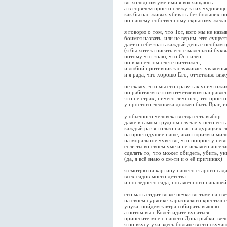
во холодном уме ими я восхищаюсь
а в горячем просто слежу за их чудови
как бы нас живых убивать без больших п
по нашему собственному скрытому жела
я говорю о том, что Тот, кого мы не назы
боимся назвать, или не верим, что сущест
даёт о себе знать каждый день с особым
(я бы хотела писать его с маленькой букв
потому что знаю, что Он силён,
но в конечном счёте ничтожен,
и любой противник заслуживает уваженья
и я рада, что хорошо Его, отчётливо виж
не скажу, что мы его сразу так уничтожи
но работаем в этом отчётливом направле
это не страх, ничего личного, это просто
у простого человека должен быть Враг, ин
у обычного человека всегда есть выбор
даже в самом трудном случае у него есть
каждый раз я только на нас на дурацких 
на простодушие наше, авантюризм и мил
на моральное чувство, что попросту нев
если ты во своём уме и не искажён ангел
сделать то, что может обидеть, убить, у
(да, я всё знаю о см-ти и о её причинах)
я смотрю на картину нашего старого сад
всех садов моего детства
и последнего сада, посаженного папашей
его мать сидит возле печки во тьме на св
на своём суржике харьковского крестьянс
унука, пойдём завтра собирать вышню
а потом вы с Колей идите купаться
принесите мне с нашего Дона рыбки, веч
я по вкусу ухи здесь больше всего скуча