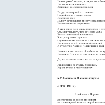
Не говорю об ангелах, которые нас обыч
Но людям не признаются,
Каменные, со своей колокольни
Воздух и ветер всё это означает
Старый огонь и новую землю
Неверную воду
Палубу, качающуюся твёрдую под ногам
Но мы знаем как удержаться
В этой войне одно лишь приемлемо и во
Смысл и твёрдость человеческого духа
Чистота намерений и честность
Контролируемая глупость
Стратегическое мышленье и тактическое 
Понимание целей, астральный мицелий
И отсутствие частной человеческой воли
Ни одно животное в этой съёмке не пост
Ничего не будет, если она они он не дог
Да, мы возводим такого как ты на царство
Как известно по старым хроникам,
Король гуляет в любую погоду
5. #Онаонаони #Семейныесцены
(ОТТО РАНК)
для брата и Марины
я встречаюсь со своим двойником
во сне во пустой комнате старой квартир