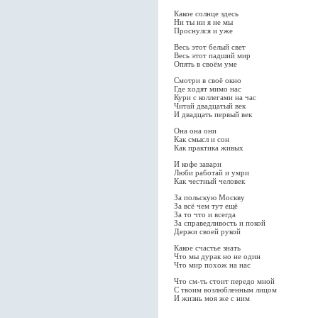
Какое солнце здесь
Ни ты ни я не мы
Проснулся и уже
Весь этот белый свет
Весь этот падший мир
Опять в своём уме
Смотри в своё окно
Где ходят мимо нас
Кури с коллегами на час
Читай двадцатый век
И двадцать первый век
Она она они
Как смысл и сон
Как практика живых
И кофе завари
Люби работай и умри
Как честный человек
За польскую Москву
За всё чем тут ещё
За то что и всегда
За справедливость и покой
Держи своей рукой
Какое счастье знать
Что мы дурак но не один
Что мир похож на нас
Что см-ть стоит передо мной
С твоим возлюбленным лицом
И жизнь моя же с ним