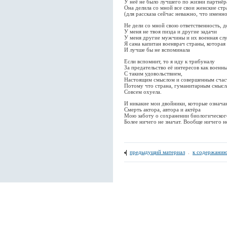
У неё не было лучшего по жизни партнёр
Она делила со мной все свои женские стр
(для рассказа сейчас неважно, что именн
Не дели со мной свою ответственность, д
У меня не твоя пизда и другие задачи
У меня другие мужчины и их военная сл
Я сама капитан военврач страны, которая
И лучше бы не вспоминала
Если вспомнит, то я иду к трибуналу
За предательство её интересов как военн
С таким удовольствием,
Настоящим смыслом и совершенным счас
Потому что страна, гуманитарным смысла
Совсем охуела.
И никакие мои двойники, которые означа
Смерть актора, автора и актёра
Мою заботу о сохранении биологическог
Более ничего не значат. Вообще ничего не
предыдущий материал
.
к содержанию