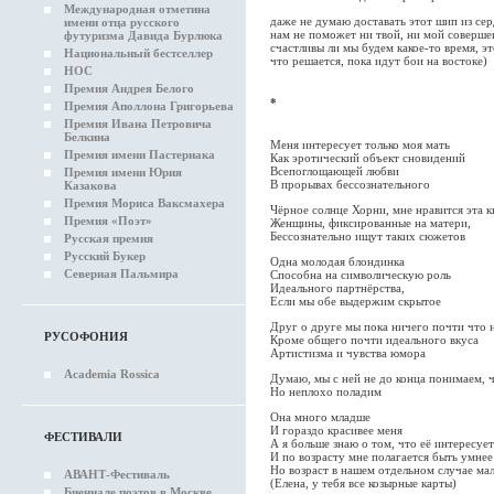
Международная отметина
даже не думаю доставать этот шип из се
имени отца русского
нам не поможет ни твой, ни мой соверш
футуризма Давида Бурлюка
счастливы ли мы будем какое-то время, эт
Национальный бестселлер
что решается, пока идут бои на востоке)
НОС
Премия Андрея Белого
*
Премия Аполлона Григорьева
Премия Ивана Петровича
Белкина
Меня интересует только моя мать
Премия имени Пастернака
Как эротический объект сновидений
Всепоглощающей любви
Премия имени Юрия
В прорывах бессознательного
Казакова
Премия Мориса Ваксмахера
Чёрное солнце Хорни, мне нравится эта к
Премия «Поэт»
Женщины, фиксированные на матери,
Бессознательно ищут таких сюжетов
Русская премия
Русский Букер
Одна молодая блондинка
Северная Пальмира
Способна на символическую роль
Идеального партнёрства,
Если мы обе выдержим скрытое
Друг о друге мы пока ничего почти что 
РУСОФОНИЯ
Кроме общего почти идеального вкуса
Артистизма и чувства юмора
Academia Rossica
Думаю, мы с ней не до конца понимаем, 
Но неплохо поладим
Она много младше
И гораздо красивее меня
ФЕСТИВАЛИ
А я больше знаю о том, что её интересует
И по возрасту мне полагается быть умнее
Но возраст в нашем отдельном случае ма
АВАНТ-Фестиваль
(Елена, у тебя все козырные карты)
Биеннале поэтов в Москве