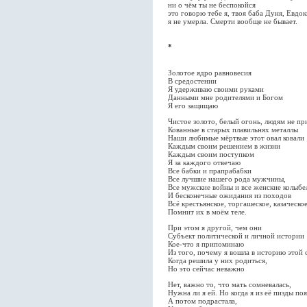
ни о чём ты не беспокойся
это говорю тебе я, твоя баба Дуня, Евдо
я не умерла. Смерти вообще не бывает.
*
Золотое ядро равновесия
В средостении
Я удерживаю своими руками
Данными мне родителями и Богом
Я его защищаю
Чистое золото, белый огонь, людям не п
Кованные в старых плавильнях металлы
Наши любимые мёртвые этот овал ковали
Каждым своим решением в жизни
Каждым своим поступком
Я за каждого отвечаю
Все бабки и прапрабабки
Все лучшие нашего рода мужчины,
Все мужские войны и все женские колыбе
И бесконечные ожидания из походов
Всё крестьянское, торгашеское, казаческо
Помнит их в моём теле.
При этом я другой, чем они
Субъект политической и личной истории
Кое-что я припоминаю
Из того, почему я вошла в историю этой 
Когда решила у них родиться,
Но это сейчас неважно
Нет, важно то, что мать сомневалась,
Нужна ли я ей. Но когда я из её пизды поя
А потом подрастала,