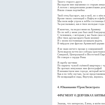
Твоего старого друга
Вы надели мне наушники со старым амер
А потом с западенскими развесёлыми дел
Влили стакан портвейна
Твой отец был врач, как и мой, но о нём 
Кроме твоих сентенций о Нафтуле в фейс
Мы пили кофе утром в лобби гостиницы 
Ты рассказывал, как в твои молодые годы
И конечно, ты водил меня на Армянку
Но по ней у меня уже был свой бэкграун
С человеком, с которым у вас были свои 
(Все твои друзья-враги были моими)
И с моим постоянным желаньем видеть
В твёрдом уме фрески Армянской церкви
Я не знаю ничего проще и совершенней
Хотя видела почти все соборы христианс
Северной, Центральной и Восточной Ев
Не говоря о сердце Рима
Я скребу когтями
По паркету чужой съёмной квартиры с 
Во зрачках ненужных мне фотографий
В ненавистном мне городе, который мечт
Как я по тебе скучаю, ты не представляеш
Не возвращайся сюда, Вертумн, вернись.
4. #Онаонаони #ТрояЛисистрата
ФРАГМЕНТ О ДЕВУШКАХ БИТВЫ
Знаешь, что интересно, Елена, в моём п