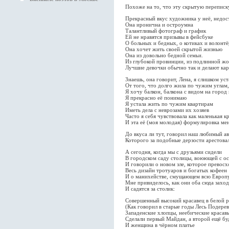
Похоже на то, что эту скрытую переписк
Прекрасный вкус художника у неё, недо
Она иронична и остроумна
Талантливый фотограф и график
Ей не нравятся призывы в фейсбуке
О больных и бедных, о котиках и волонт
Она хочет жить своей скрытой жизнью
Она из довольно бедной семьи.
Из глубокой провинции, из подлинной ж
Лучшие девочки обычно так и делают кар
Знаешь, она говорит, Лена, я слишком уст
От того, что долго жила по чужим углам,
Я хочу балкон, балкона с видом на город 
Я прекрасно её понимаю
Я устала жить по чужим квартирам
Иметь дела с неврозами их хозяев
Часто я себя чувствовала как маленькая к
И эта её (моя молодая) формулировка ме
До вкуса ли тут, говорил наш любимый а
Которого за подобные дерзости арестова
А сегодня, когда мы с друзьями сидели
В городском саду столицы, воюющей с о
И говорили о новом зле, которое превос
Весь дизайн тротуаров и богатых кофеен
И о манихействе, смущающем всю Европу
Мне привиделось, как они оба сюда заход
И садятся за столик:
Совершенный высокий красавец в белой 
(Как говорил в старые годы Лесь Подерев
Западенские хлопцы, неебические красав
Сделали первый Майдан, а второй ещё бу
И женщина в чёрном платье