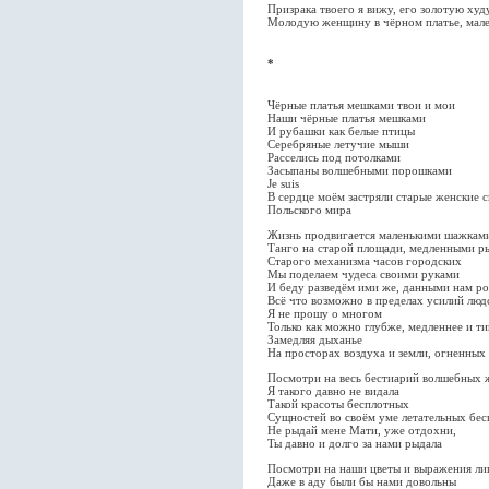
Призрака твоего я вижу, его золотую ху
Молодую женщину в чёрном платье, мал
*
Чёрные платья мешками твои и мои
Наши чёрные платья мешками
И рубашки как белые птицы
Серебряные летучие мыши
Расселись под потолками
Засыпаны волшебными порошками
Je suis
В сердце моём застряли старые женские 
Польского мира
Жизнь продвигается маленькими шажкам
Танго на старой площади, медленными р
Старого механизма часов городских
Мы поделаем чудеса своими руками
И беду разведём ими же, данными нам ро
Всё что возможно в пределах усилий люд
Я не прошу о многом
Только как можно глубже, медленнее и т
Замедляя дыханье
На просторах воздуха и земли, огненных
Посмотри на весь бестиарий волшебных
Я такого давно не видала
Такой красоты бесплотных
Сущностей во своём уме летательных бес
Не рыдай мене Мати, уже отдохни,
Ты давно и долго за нами рыдала
Посмотри на наши цветы и выражения лиц
Даже в аду были бы нами довольны