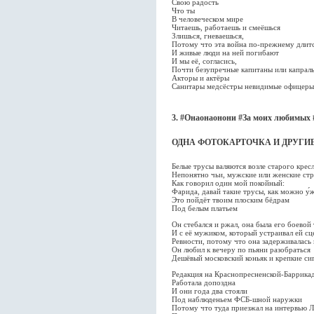
Свою радость
Что ты
В человеческом мире
Читаешь, работаешь и смеёшься
Злишься, гневаешься,
Потому что эта война по-прежнему длит
И живые люди на ней погибают
И мы её, согласись,
Почти безупречные капитаны или капрал
Акторы и актёры
Санитары медсёстры невидимые офицеры
3. #Онаонаонони #За моих любимы
ОДНА ФОТОКАРТОЧКА И ДРУГИ
Белые трусы валяются возле старого крес
Непонятно чьи, мужские или женские ст
Как говорил один мой покойный:
Фарида, давай такие трусы, как можно у́ж
Это пойдёт твоим плоским бёдрам
Под белым платьем
Он стебался и ржал, она была его боевой
И с её мужиком, который устраивал ей с
Ревности, потому что она задерживалась 
Он любил к вечеру по пьяни разобраться
Дешёвый московский коньяк и крепкие си
Редакция на Краснопресненской-Баррика
Работала допоздна
И они года два стояли
Под наблюденьем ФСБ-шной наружки
Потому что туда приезжал на интервью 