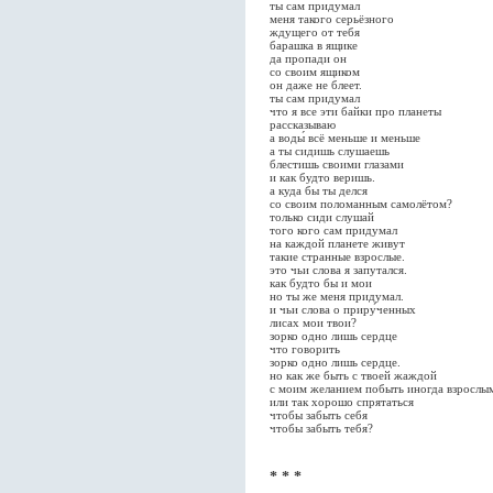
ты сам придумал
меня такого серьёзного
ждущего от тебя
барашка в ящике
да пропади он
со своим ящиком
он даже не блеет.
ты сам придумал
что я все эти байки про планеты
рассказываю
а воды́ всё меньше и меньше
а ты сидишь слушаешь
блестишь своими глазами
и как будто веришь.
а куда бы ты делся
со своим поломанным самолётом?
только сиди слушай
того кого сам придумал
на каждой планете живут
такие странные взрослые.
это чьи слова я запутался.
как будто бы и мои
но ты же меня придумал.
и чьи слова о приру́ченных
лисах мои твои?
зорко одно лишь сердце
что говорить
зорко одно лишь сердце.
но как же быть с твоей жаждой
с моим желанием побыть иногда взрослы
или так хорошо спрятаться
чтобы забыть себя
чтобы забыть тебя?
* * *