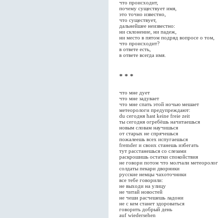
что происходит,
почему существует имя,
это точно известно,
что существует,
дальнейшее неизвестно:
ни склонение, ни падеж,
ни место в пятом подряд вопросе о том,
что происходит?
в ответе есть,
в ответе всегда имя.
* * *
что мне дует
что мне задувает
что мне спать этой ночью мешает
метеорологи предупреждают:
du сегодня hast keine freie zeit
ты сегодня огребёшь начитаешься
новым словам научишься
от старых не спрячешься
пожалеешь всех испугаешься
fremder и своих станешь избегать
тут расстанешься со слезами
раскрошишь остатки спокойствия
не говори потом что молчали метеороло
солдаты пекари дворники
русские немцы чахоточники
все тебе говорили:
не выходи на улицу
не читай новостей
не чеши расчешешь ладони
не с кем станет здороваться
говорить добрый день
auf wiedersehen