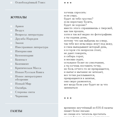
Освобождённый Улисс
* * *
хочешь спросить:
если умру,
ЖУРНАЛЫ
будет ли тебе грустно?
если перестану болеть,
будет ли хорошо?
Арион
вместо этого спрашиваешь о тверской,
Воздух
как там прошло,
хотя и так всё видно по фотографиям.
Вопросы литературы
а ты сидишь дома,
Дружба Народов
потому что как выйдешь на улицу,
Знамя
так тебе все иглы мира лезут под кожу,
и глаза выпадывают который день,
Иностранная литература
и в горле сто вопросов стоит,
Интерпоэзия
не дают говорить,
Комментарии
и сибирь горит,
и москва сидит,
Контекст
остальное болит по умолчанию,
Континент
а ты хочешь поставить точку,
Критическая Масса
но боль отчего-то не прекращается,
и нытьё и мычание не затихает,
Новая Русская Книга
все точки расплываются,
Новое литературное
превращаются в запятые,
обозрение
они скоро размоются,
Новый Мир
вот когда боли уже будет не за что
запинаться
Октябрь
Стороны света
Черновик
* * *
временно неучтённый из 616-й палаты
пишет белое письмо
ГАЗЕТЫ
не спеши его читатель прочитать