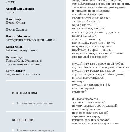
Стихи
там заблудиться совсем ничего не сто́ит.
ты знаешь, я сам себе не принадлежу,
Андрей Сен-Сеньков
и жильцам не принадлежу.
Стихи
я в съёмной квартире
съёмный стрёмный балкон,
Олег Вулф
заваленный хламом.
Поезд. Стихи
одна радость —
учить ча и ща, жи и ши,
Поэты Самары
какие-нибудь простые суффиксы,
глядеть на улицу,
Никита Миронов
а чаще — в комнату,
Метафизика пыльных дней. Стихи
где, знаешь, тоже какой-то лес
из кровати, стола и стульев,
Канат Омар
шкаф ещё, а в нём — книги.
Кабы не холод. Стихи
вечерами слова́, и я не могу понять.
она каждый раз говорит:
Галина Крук
Галина Крук. Женщины с
слушай. это такое слово моей любви.
просветлёнными лицами
слушай. больше я не говорю его никому.
слушай, это только твоё слово.
Елена Элтанг
слушай. когда я говорю тебе слушай,
ведьмынемы. Из романа
внутри всё сжимается,
почему?
слушай. я подхожу к тебе,
говорю слушай.
слышишь?
ИНИЦИАТИВЫ
и я всё думаю: что,
что она хочет сказать?
Новые писатели России
почему всегда говорит слушай?
зовёт послушать или
не может выучить слово?
странные эти люди,
какая чаща у них в голове.
АНТОЛОГИИ
мне кажется, я не выучу жи и ши.
Нестоличная литература