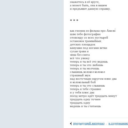
окажетесь в её круге,
а может быть, она в вашем
и предъявит данную справку.
* * *
как гномик из фильма про Амели́
шлю тебе фотографии
отовсюду со всех пустырей
остановок трамвайных
детских площадок
камушки под ногами ветки
сухая трава и
зима без снега
всё что увижу
теперь и ты всё это видишь
теперь и ты это любишь
теперь и ты молчишь
слышишь колокол колокол
страшный звук
над восточным округом плюс два
и колокольный бой
теперь и ты это слышишь
теперь и тебе страшно
и у тебя плюс два
поезд метро идёт тридцать минут
тридцать одну точнее
тридцать одну
видишь и ты считаешь
предыдущий материал
.
к содержанию