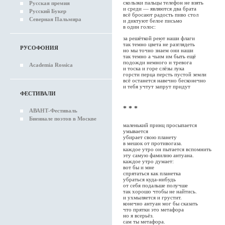
скользки пальцы телефон не взять
Русская премия
и среди — являются два брата
Русский Букер
всё бросают радость пиво стол
Северная Пальмира
и диктуют белое письмо
в один голос:
за решёткой реют наши флаги
так темно цвета́ не разглядеть
РУСОФОНИЯ
но мы точно знаем они наши
так темно а чьим им быть ещё
подожди немного и тревога
Academia Rossica
и тоска и горе слёзы лука
горсти перца персть пустой земли
всё останется навечно бесконечно
и тебя учтут запрут придут
ФЕСТИВАЛИ
* * *
АВАНТ-Фестиваль
Биеннале поэтов в Москве
маленький принц просыпается
умывается
убирает свою планету
в мешок от противогаза.
каждое утро он пытается вспомнить
эту самую фамилию антуана.
каждое утро думает:
вот бы и мне
спрятаться как планетка
убраться куда-нибудь
от себя подальше получше
так хорошо чтобы не найтись.
и ухмыляется и грустит.
конечно антуан мог бы сказать
что прятки это метафора
но я всерьёз.
сам ты метафора.