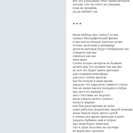
вот это я расскажу тебе синим вечером
потому что ты этого не увидишь
пока не придёшь
да-да именно так
* * *
когда-нибудь про одного из нас
снимут биографический фильм
и мы там на вторых-третьих ролях
точнее мужчины и женщины
артисты которые будут изображать нас
говорить как мы
смеяться как мы
пить вино
стоять поздно вечером на балконе
делать вид что думают так как мы
но всё это будет иметь значение
для создания атмосферы
для того чтобы зрители
как бы попали в наше время
увидели что окружало главного героя
тем не менее мы все попадём в титры
про кого-то напишут:
жил счастливо но недолго
жила умерла ничего нового
попал в аварию
или был разочарован во всём
ушёл работать водителем скорой помощи
жила тяжело было много детей
и теперь все внуки приходят в кино
увидеть бабкино имя в титрах
про меня будет написано
что я ушла погулять на пустырь
не вернулась пропала