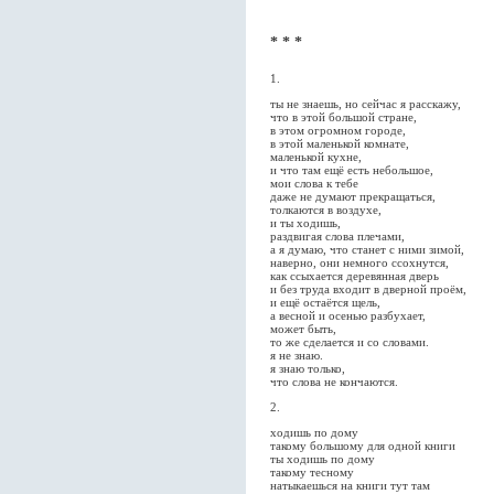
* * *
1.
ты не знаешь, но сейчас я расскажу,
что в этой большой стране,
в этом огромном городе,
в этой маленькой комнате,
маленькой кухне,
и что там ещё есть небольшое,
мои слова к тебе
даже не думают прекращаться,
толкаются в воздухе,
и ты ходишь,
раздвигая слова плечами,
а я думаю, что станет с ними зимой,
наверно, они немного ссохнутся,
как ссыхается деревянная дверь
и без труда входит в дверной проём,
и ещё остаётся щель,
а весной и осенью разбухает,
может быть,
то же сделается и со словами.
я не знаю.
я знаю только,
что слова не кончаются.
2.
ходишь по дому
такому большому для одной книги
ты ходишь по дому
такому тесному
натыкаешься на книги тут там