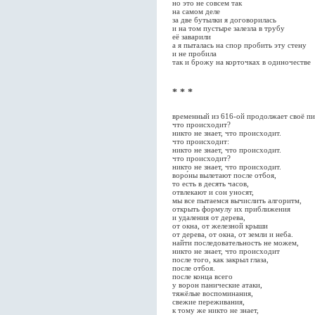
но это не совсем так
на самом деле
за две бутылки я договорилась
и на том пустыре залезла в трубу
её заварили
а я пыталась на спор пробить эту стену
и не пробила
так и брожу на корточках в одиночестве
* * *
временный из 616-ой продолжает своё пи
что происходит?
никто не знает, что происходит.
что происходит:
никто не знает, что происходит.
что происходит?
никто не знает, что происходит.
воро́ны вылетают после отбоя,
то есть в десять часов,
отвлекают и сон уносят,
мы все пытаемся вычислить алгоритм,
открыть формулу их приближения
и удаления от дерева,
от окна, от железной крыши
от дерева, от окна, от земли и неба.
найти последовательность не можем,
никто не знает, что происходит
после того, как закрыл глаза,
после отбоя.
после конца всего
у ворон панические атаки,
тяжёлые воспоминания,
свежие переживания,
к тому же никто не знает,