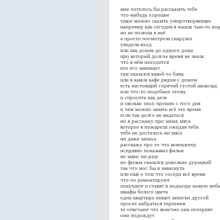
мне хотелось бы рассказать тебе
что-нибудь хорошее
такое можно сказать умиротворяющее
например как сегодня я нашла чью-то но
но не полезла в неё
а просто посмотрела снаружи
увидела вход
или как дошла до одного дома
про который долгое время не знала
что́ в нём находится
кто его занимает
там оказался какой-то банк
или в каком кафе рядом с домом
есть настоящий горячий густой шоколад
или что-то подобное этому
и спросить как дела
и сколько эпох прошло с того дня
и чем можно занять всё это время
если так долго не видеться
но я расскажу про запах мяса
которое я пожарила ожидая тебя
тебе не досталось ни мяса
ни даже запаха
расскажу про то что компьютер
исправно показывал фильм
не завис ни разу
но фильм оказался довольно дурацкий
так что мог бы и зависнуть
или ещё о том что соседи всё время
что-то ремонтируют
покупают и ставят в подъезде новую меб
шкафы белого цвета
одна квартира пишет записки другой
просит набраться терпения
те отвечают что конечно они потерпят
они подождут