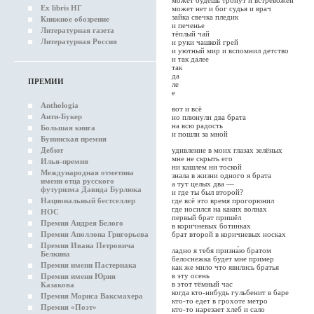
может будешь тронут и встревожен
Ex libris НГ
может нет и бог судья и врач
зайка свечка пледик
Книжное обозрение
и печенье
Литературная газета
тёплый чай
Литературная Россия
и руки чашкой грей
и уютный мир и вспомнил детство
и так далее
так
да
ПРЕМИИ
ле
е
Anthologia
вот и всё
Анти-Букер
но плюнули два брата
на всю радость
Большая книга
и пошли за мной
Бунинская премия
Дебют
удивление в моих глазах зелёных
мне не скрыть его
Илья-премия
ни кашлем ни тоской
Международная отметина
знала в жизни одного я брата
имени отца русского
а тут целых два —
футуризма Давида Бурлюка
и где ты был второй?
Национальный бестселлер
где всё это время прогорюнил
где носился на каких волнах
НОС
первый брат пришёл
Премия Андрея Белого
в коричневых ботинках
Премия Аполлона Григорьева
брат второй в коричневых носках
Премия Ивана Петровича
ладно я тебя призна́ю братом
Белкина
белоснежка будет мне пример
Премия имени Пастернака
как же мило что явились братья
в эту осень
Премия имени Юрия
в этот тёмный час
Казакова
когда кто-нибудь гульбенит в баре
Премия Мориса Ваксмахера
кто-то едет в грохоте метро
Премия «Поэт»
кто-то нарезает хлеб и сало