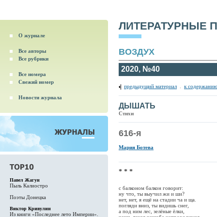
ЛИТЕРАТУРНЫЕ 
О журнале
ВОЗДУХ
Все авторы
Все рубрики
2020, №40
Все номера
Свежий номер
предыдущий материал
.
к содержанию
Новости журнала
ДЫШАТЬ
Стихи
616-я
Мария Ботева
* * *
Павел Жагун
Пыль Калиостро
с балконом балкон говорит:
ну что, ты выучил жи и ши?
Поэты Донецка
нет, нет, я ещё на стадии ча и ща.
погляди вниз, ты видишь снег,
Виктор Кривулин
а под ним лес, зелёные ёлки,
Из книги «Последнее лето Империи».
чаща, такая чащоба непроходимая,