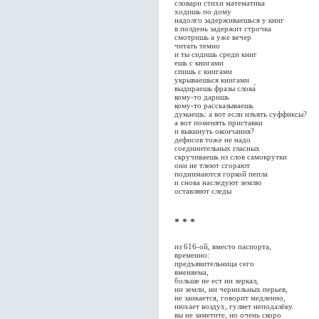
словари стихи математика
ходишь по дому
надолго задерживаешься у книг
в полдень задержит строчка
смотришь а уже вечер
читать темно
и ты сидишь среди книг
ешь с книгами
спишь с книгами
укрываешься книгами
выдираешь фразы слова́
кому-то даришь
кому-то рассказываешь
думаешь: а вот если изъять суффиксы?
а вот поменять приставки
и выкинуть окончания?
дефисов тоже не надо
соединительных гласных
скручиваешь из слов самокрутки
они не тлеют сгорают
поднимаются горкой пепла
и снова наследуют землю
оставляют следы
* * *
из 616-ой, вместо паспорта,
временно:
предъявительница сего
вменяема,
больше не ест ни зеркал,
ни земли, ни чернильных перьев,
не заикается, говорит медленно,
нюхает воздух, гуляет неподалёку.
вы не заметите, но очень скоро