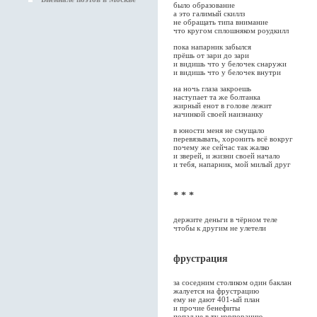
было образование
а это галимый скиллз
не обращать типа внимание
что кругом сплошняком роудкилл
пока напарник забылся
прёшь от зари до зари
и видишь что у белочек снаружи
и видишь что у белочек внутри
на ночь глаза закроешь
наступает та же болтанка
жирный енот в голове лежит
начинкой своей наизнанку
в юности меня не смущало
перевязывать, хоронить всё вокруг
почему же сейчас так жалко
и зверей, и жизни своей начало
и тебя, напарник, мой милый друг
* * *
держите деньги в чёрном теле
чтобы к другим не улетели
фрустрация
за соседним столиком один баклан
жалуется на фрустрацию
ему не дают 401-ый план
и прочие бенефиты
попал не в ту корпорацию