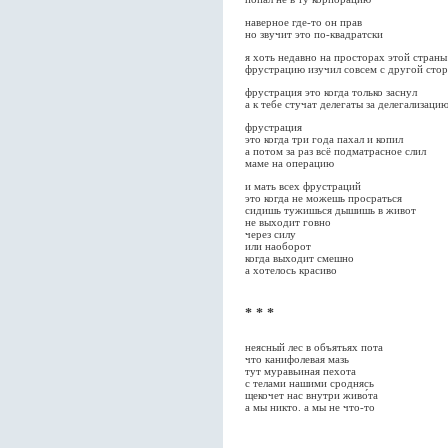
наверное где-то он прав
но звучит это по-квадратски
я хоть недавно на просторах этой страны
фрустрацию изучил совсем с другой сто
фрустрация это когда только заснул
а к тебе стучат делегаты за делегализаци
фрустрация
это когда три года пахал и копил
а потом за раз всё подматрасное слил
маме на операцию
и мать всех фрустраций
это когда не можешь просраться
сидишь тужишься дышишь в живот
не выходит говно
через силу
или наоборот
когда выходит смешно
а хотелось красиво
* * *
неясный лес в объятьях пота
что канифолевая мазь
тут муравьиная пехота
с телами нашими сроднясь
щекочет нас внутри живо́та
а мы никто. а мы не что-то