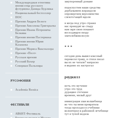
закупоренный доныне
Международная отметина
имени отца русского
пораспустим наши средства
футуризма Давида Бурлюка
дербалызнем жирандоли
Национальный бестселлер
опровергнем верховенство
слезоточащей юдоли
НОС
Премия Андрея Белого
и когда под утро стражи
Премия Аполлона Григорьева
нас принудят ко стыду
нам заря свою покажет
Премия Ивана Петровича
восходящую пизду
Белкина
златолобковолосую
Премия имени Пастернака
Премия имени Юрия
Казакова
* * *
Премия Мориса Ваксмахера
Премия «Поэт»
сегодня день вышел классный
Русская премия
перекосил траву, и стихи писал
Русский Букер
вы их не читали? напрасно
я видимо их настрогал
Северная Пальмира
роудкилл
РУСОФОНИЯ
ночь это мучение
утро это труд
Academia Rossica
дурацкое стечение
времени, милый друг
иммиграция злая волшебница
во что ты меня превратила
ФЕСТИВАЛИ
тогда проходил я учебники
волонтерил в районной лечебнице
АВАНТ-Фестиваль
тут я тупой водила
Биеннале поэтов в Москве