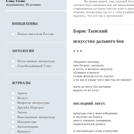
Елена Элтанг
Во время нашей, увы, краткой беседы
ведьмынемы. Из романа
склонен был оценивать как акт вандализма
современном русском гангста рэпе и приз
открыть зоомагазин где-то у себя в райцен
надеюсь, что всё так и произошло!
ИНИЦИАТИВЫ
Борис Тынский
Новые писатели России
искусство дальнего боя
АНТОЛОГИИ
* * *
Нестоличная литература
оберните начинку
мне больно смотреть
Освобождённый Улисс
в тесто, в яичную скорлупу
облеките в металл
только фитиль пусть торчит
а то как я узнаю чего мне так не хватает
ЖУРНАЛЫ
жить не могу без начинки
видеть её не хочу
Арион
Воздух
Вопросы литературы
последний лягух
Дружба Народов
Знамя
природы гласу внял избранник
и посетил он берега
Иностранная литература
иного племени племянник
Интерпоэзия
первоплотился донага
Комментарии
и плосководье стало в ряпушку
Контекст