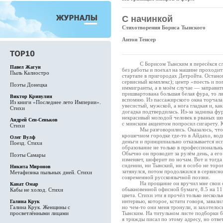
С начинкой
Стихотворения Бориса Тынского
Антон Тенсер
С Борисом Тынским я пересёкся случа
Павел Жагун
без работы и поехал на машине проходи
Пыль Калиостро
стартапе в пригородах Детройта. Останов
сервисный комплекс); центр «поесть и по
Поэты Донецка
иммигранты, а в моём случае — заправить
пришвартована большая белая фура, то ли
Виктор Кривулин
вспомню. Из пассажирского окна торчала
Из книги «Последнее лето Империи».
увесистый, мужской, а нога гладкая и, ка
Стихи
догадка подтвердилась. Из-за задника фу
некрасивый молодой человек в рваных шо
Андрей Сен-Сеньков
с минским акцентом попросил сигарету. К
Стихи
Мы разговорились. Оказалось, что Ты
крошечном городке где-то в Айдахо, вод
Олег Вулф
деньги и принципиально отказывается ис
Поезд. Стихи
образование не только в профессиональны
Обычно он проводит за рулём день, а его
Поэты Самары
изменяет, шоферит по ночам. Вот и тогда
сидении, ни Тынский, ни я особо не торо
Никита Миронов
затянулся, потом продолжился в сервисно
Метафизика пыльных дней. Стихи
современной русскоязычной поэзии.
На прощание он вручил мне свои сти
Канат Омар
обыкновенной офисной бумаге, 8.5 на 1
Кабы не холод. Стихи
цвета. Стихи эти я прочёл только несколь
интервью, которое, кстати говоря, завалил
Галина Крук
Галина Крук. Женщины с
но чем-то они меня тронули, и захотелос
просветлёнными лицами
Тынским. На титульном листе подборки б
я трижды писал по этому адресу, но отве