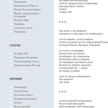
на глади тела встала шуя
Континент
а после превратилось в тряпошку
Критическая Масса
перламутируя чешу́я
чешуя́
Новая Русская Книга
чешуя себе
Новое литературное
обозрение
Новый Мир
* * *
Октябрь
Стороны света
так легко и так приятно
Черновик
смотреть в глаза другого иммигранта
чуток покоше, чуток пока́рее
читать историю на его измождённой хар
историю Клужа, Бухары, Харькова
ГАЗЕТЫ
угостить стопариком
пропустить по напасу
Ex libris НГ
пообещать что поможешь
Книжное обозрение
пообещать небо в алмазах
Литературная газета
на прощание протянуть руку
коснуться, обнять, прижать
Литературная Россия
и невзначай так — хвать
по морде кулаком
дать по морде иммигранта
ПРЕМИИ
так приятно
так легко
Anthologia
Анти-Букер
* * *
Большая книга
Бунинская премия
долгожданный понедельник
Дебют
мы сегодня выходные
мой напарник, мой наперсник
Илья-премия