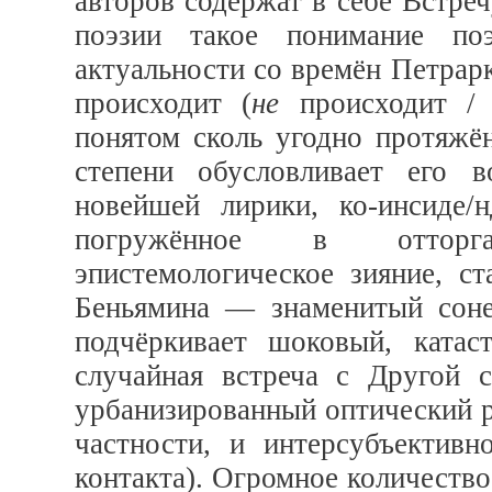
авторов содержат в себе Встреч
поэзии такое понимание по
актуальности со времён Петрарк
происходит (
не
происходит /
понятом сколь угодно протяжён
степени обусловливает его в
новейшей лирики, ко-инсиде/
погружённое в отторга
эпистемологическое зияние, с
Беньямина — знаменитый сон
подчёркивает шоковый, катас
случайная встреча с Другой с
урбанизированный оптический р
частности, и интерсубъективн
контакта). Огромное количество