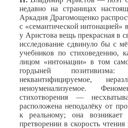
недавно на страницах настоя
Аркадия Драгомощенко распрост
с «семантической интонацией» 
у Аристова вещь прекрасная в с
исследование сдвинуло бы с м
учебников по стиховедению, к
лицом «интонации» в том сам
гордыней позитивизма:
неквантифицируемое, не
неноуменализуемое. Феном
стихотворения — несхватыв
расположена неподалёку от про
к реальному; она возникает
претворении в скорость чтения 