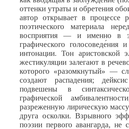
оттенки утраты и обретения обои
автор открывает в процессе 
поэтического материала нере
восприятия — и именно в эт
графического голосоведе́ния 
интонации. Тон аристовской э
жестикуляции залегают в речев
которого «разомкнутый» — сл
создают распадения; дейкси
подвешены в синтаксическ
графической амбивалентнос
разреженную лирическую массу 
друга осколки. Взрывного эфф
поэзии первого авангарда, не