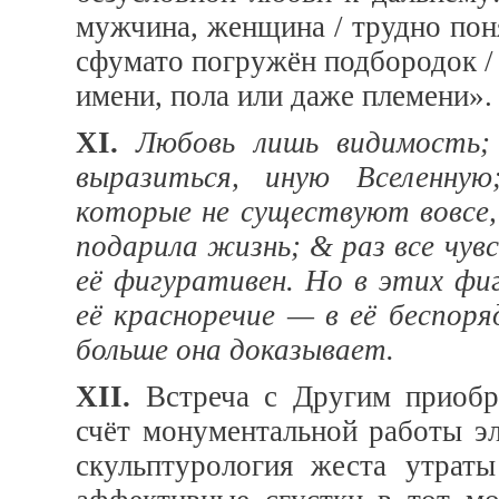
мужчина, женщина / трудно поня
сфумато погружён подбородок / 
имени, пола или даже племени».
XI.
Любовь лишь видимость;
выразиться, иную Вселенну
которые не существуют вовсе,
подарила жизнь; & раз все чув
её фигуративен. Но в этих фи
её красноречие — в её беспор
больше она доказывает.
XII.
Встреча с Другим приобре
счёт монументальной работы э
скульптурология жеста утраты