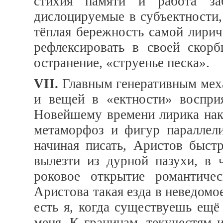
стихия памяти и работа заб
дислоцируемые в субъектности
тёплая бережность самой лири
рефлексировать в своей скорб
остранение, «струенье песка».
VII.
Главным генеративным меха
и вещей в «ектности» воспри
Новейшему времени лирика нак
метаморфоз и фигур параллели
начиная писать, Аристов быст
вылезти из дурной пазухи, в 
роковое открытие романтиче
Аристова такая езда в неведомое
есть я, когда существуешь ещё
меня. К границам, текучестям 