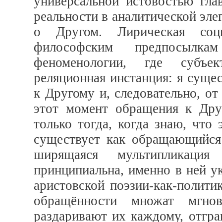
универсальной истовостью гла
реальности в аналитической эле
о Другом. Лирическая соци
философским предпосылка
феноменологии, где субъе
реляционная инстанция: я суще
к Другому и, следовательно, от
этот момент обращения к Дру
только тогда, когда знаю, что
существует как обращающийся
ширящаяся мультипликация
принципиальна, именно в ней у
аристовской поэзии-как-полити
обращённости множат мгно
раздаривают их каждому, отгра