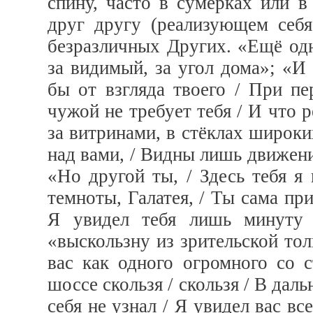
спину, часто в сумерках или в
друг другу (реализующем себя
безразличных Других. «Ещё одн
за видимый, за угол дома»; «И 
бы от взгляда твоего / При пе
чужой не требует тебя / И что 
за витринами, в стёклах широки
над вами, / Видны лишь движен
«Но другой ты, / Здесь тебя я 
темноты, Галатея, / Ты сама пр
Я увидел тебя лишь минуту 
«выскользну из зрительской тол
вас как одного огромного со 
шоссе скользя / скользя / В даль
себя не узнал / Я увидел вас вс