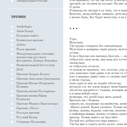
Литературная Россия
прачкой, но он меня не пускает. На мне за
О детях.
Я никогда не смотрю в ту тьму, что в ниш
Конечно, когда-нибудь, наверно, дети ведь
ПРЕМИИ
а может быть, Бог будет милостив, и он 
Anthologia
* * *
Анти-Букер
Большая книга
Утро.
Бунинская премия
Мужчина.
Дебют
Так трудно говорить без самоцензуры.
Илья-премия
Мужчина и женщина сидят рядом, мужчин
голову.
Международная отметина
Если я бросаю или пытаюсь бросить — ну
имени отца русского
отбросить свою волю, мне ведь всё хочет
футуризма Давида Бурлюка
своевольно
Национальный бестселлер
её отбросить отчасти,
НОС
то нельзя не признать, что, похоже, уже 
уже довольно-таки давно я не встаю со ст
Премия Андрея Белого
уже и вправду давно сижу и слушаю сво
Премия Аполлона Григорьева
и звуки города,
Премия Ивана Петровича
пока один из них не порвёт оболочку,
Белкина
которую сто лет плели вокруг меня бирю
оболочка прорвётся с тонким, ноющим зв
Премия имени Пастернака
и в меня войдёт шум,
Премия имени Юрия
возвещая, что детей пора звать домой.
Казакова
Кричать им с балкона,
Премия Мориса Ваксмахера
кликать их, играющих на верёвочке, натя
«Идите домой. Будем ужинать. Только ни
Премия «Поэт»
ве́лики, шлемы, медали, совочки, лопатки
Русская премия
и нефтяные вышки, можно оставить куко
Русский Букер
выхода. Только никого не бросайте.
Пускай все доберутся сюда наверх».
Северная Пальмира
Так бы мне и сидеть долго-долго, пока не