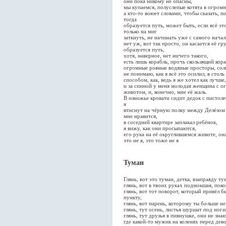
они пока никому не опасны,
мы купаемся, полуслепые котята в огром
а кто-то воюет словами, чтобы сказать, п
тогда
образуется путь, может быть, если всё эт
только на миг
заткнуть, не начинать уже с самого начал
нет уж, вот так просто, он касается её гр
образуется путь,
хотя, наверное, нет ничего такого,
есть лишь корабль, прочь скользящий кор
огромные ровные водяные просторы, солн
не понимаю, как я всё это осилил, в столь
способом, как, ведь я же хотел как лучше,
и за спиной у меня молодая женщина с 
животом, и, конечно, мне её жаль.
В изножье кровати сидит дедок с пистоле
я
втиснут на чёрную полку между Делёзом
мне нравится,
в соседней квартире заплакал ребёнок,
я вижу, как они просыпаются,
его рука на её округлившемся животе, он
это не я, это тоже не я
Туман
Глянь, вот это туман, детка, взаправду ту
глянь, вот в твоих руках подмокшая, поко
глянь, вот тот поворот, который привёл 
пункту,
глянь, вот парень, которому ты больше не
глянь, тут осень, листья шуршат под нога
глянь, тут друзья в пивнушке, они не зна
где какой-то мужик на коленях перед де