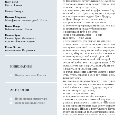
за Валдемаром встаёт латвийское судоход
Олег Вулф
за пароходством стоят всякие тёмные дел
Поезд. Стихи
за темнотой приходит свет,
или ещё папа римский под фиолетовой ву
Поэты Самары
за папой стоят сороситы, жиды и извращ
за извращенцами следует Дени Дидро,
Никита Миронов
за Дени Дидро стоят тысячи книг,
Метафизика пыльных дней. Стихи
которых мне ни за что не прочесть
за всю мою прекрасную мучительную жиз
Канат Омар
за временем приходит безвременье
Кабы не холод. Стихи
и возвращает тебя в то утро,
когда открываешь глаза — а она —
Галина Крук
твоя мать — уже ушла,
Галина Крук. Женщины с
и тебе кажется, что сейчас ты умрёшь,
просветлёнными лицами
за матерью стоят легионы мужчин-латыш
на страже девичьей чести, цветочков-вен
Елена Элтанг
за веночками следуют ансамбли народно
ведьмынемы. Из романа
«Лиго», «Бархатцы мои» и «Распинаем зл
за геем приходит гей и ещё один гей,
а за тем геем опять новый гей, в серой
суконной юбке, тут и праздник песни 205
вслед за тем, как накрыть, идёт убрать со
ИНИЦИАТИВЫ
и родить, и грудью кормить,
ко груди поднести, а потом цвести и цвес
итак, пусть сегодня будет тот самый день
Новые писатели России
такой вот день,
ты стоишь на морском берегу и смотришь
она выходит из моря — корова о золотых
в ней слёзы всех твоих будущих внуков,
АНТОЛОГИИ
за плачем приходит смех,
за смехом приходит плач,
за каждым плачем встаёт женщина
Нестоличная литература
и глядит на мужчину, который скучает на
у ларька-развалюхи с надписью «Шоколад
Освобождённый Улисс
за производством шоколада стоит олигар
за олигархом Шкеле у врат Святого Петр
стоит здоровенная толпа всяческого наро
потому что Пётр уже который год не мо