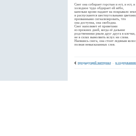
Снег она собирает горстью и ест, и ест, и 
холодное чудо обдирает ей нёбо,
капельки крови падают на покрывало зем
и распускаются шестиугольными цветами
призванными сигнализировать, что
она доступна, она свободна.
Снег наполняет её приветами
из прежних дней, когда её дальние
родственники рвали друг друга в клочки,
не в силах вымолвить вслух ни слова.
Наевшись снега, она стоит ледяным коло
полная невысказанных слов.
предыдущий материал
.
к содержанию