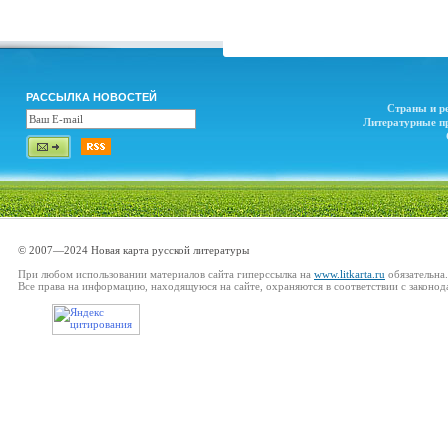
РАССЫЛКА НОВОСТЕЙ
Страны и р
Литературные п
© 2007—2024 Новая карта русской литературы
При любом использовании материалов сайта гиперссылка на
www.litkarta.ru
обязательна.
Все права на информацию, находящуюся на сайте, охраняются в соответствии с законод