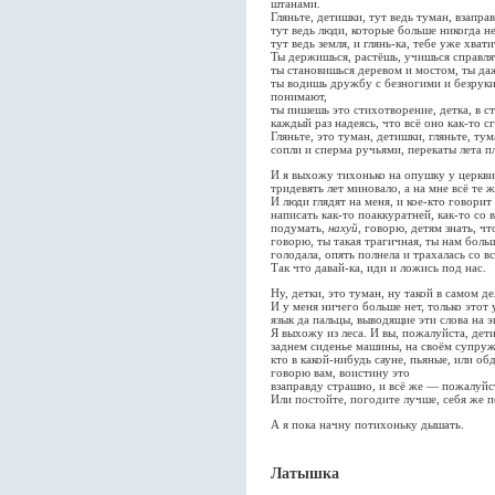
штанами.
Гляньте, детишки, тут ведь туман, взапра
тут ведь люди, которые больше никогда не
тут ведь земля, и глянь-ка, тебе уже хвати
Ты держишься, растёшь, учишься справля
ты становишься деревом и мостом, ты даж
ты водишь дружбу с безногими и безруким
понимают,
ты пишешь это стихотворение, детка, в с
каждый раз надеясь, что всё оно как-то сг
Гляньте, это туман, детишки, гляньте, тум
сопли и сперма ручьями, перекаты лета п
И я выхожу тихонько на опушку у церкви
тридевять лет миновало, а на мне всё те 
И люди глядят на меня, и кое-кто говори
написать как-то поаккуратней, как-то со 
подумать,
нахуй
, говорю, детям знать, ч
говорю, ты такая трагичная, ты нам боль
голодала, опять полнела и трахалась со в
Так что давай-ка, иди и ложись под нас.
Ну, детки, это туман, ну такой в самом де
И у меня ничего больше нет, только этот
язык да пальцы, выводящие эти слова на э
Я выхожу из леса. И вы, пожалуйста, дети
заднем сиденье машины, на своём супруже
кто в какой-нибудь сауне, пьяные, или об
говорю вам, воистину это
взаправду страшно, и всё же — пожалуйс
Или постойте, погодите лучше, себя же п
А я пока начну потихоньку дышать.
Латышка