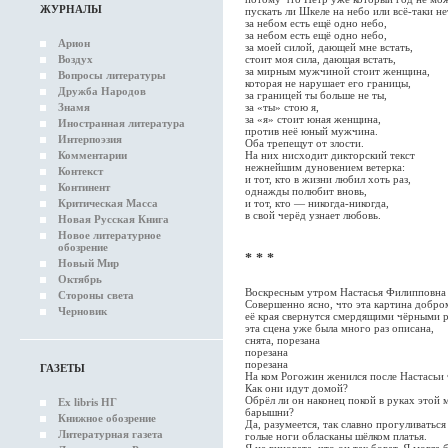
ЖУРНАЛЫ
пускать ли Шкеле на небо или всё-таки не
за небом есть ещё одно небо,
за небом есть ещё одно небо,
Арион
за моей силой, дающей мне встать,
стоит моя сила, дающая встать,
Воздух
за мирным мужчиной стоит женщина,
Вопросы литературы
которая не нарушает его границы,
Дружба Народов
за границей ты больше не ты,
за «ты» стою я,
Знамя
за «я» стоит юная женщина,
Иностранная литература
против неё юный мужчина.
Интерпоэзия
Оба трепещут от злости.
На них нисходит дикторский текст
Комментарии
нежнейшим дуновением ветерка:
Контекст
и тот, кто в жизни любил хоть раз,
Континент
однажды полюбит вновь,
и тот, кто — никогда-никогда,
Критическая Масса
в свой черёд узнает любовь.
Новая Русская Книга
Новое литературное
обозрение
* * *
Новый Мир
Октябрь
Воскресным утром Настасья Филипповна 
Стороны света
Совершенно ясно, что эта картина добром
Черновик
её края свернутся смердящими чёрными р
эта сцена уже была много раз описана,
снята, порезана
порезана
порезана
ГАЗЕТЫ
На ком Рогожин женился после Настась
Как они идут домой?
Обрёл ли он наконец покой в руках этой 
Ex libris НГ
барышни?
Книжное обозрение
Да, разумеется, так славно прогуливатьс
Литературная газета
голые ноги обласканы шёлком платья.
Я не виновата, что он так богат. Я могла