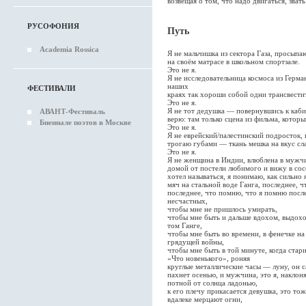
возвещая о том, что надо двигаться, зват
РУСОФОНИЯ
Путь
Academia Rossica
Я не мальчишка из сектора Газа, просыпа
на своём матрасе в школьном спортзале.
Это не я.
Я не исследовательница космоса из Герман
наших
ФЕСТИВАЛИ
краях так хороши собой одни трансвести
Это не я.
Я не тот дедушка — повернувшись к каби
АВАНТ-Фестиваль
верю: там только сцена из фильма, которы
Биеннале поэтов в Москве
Это не я.
Я не еврейский/палестинский подросток, в
трогаю губами — ткань мешка на вкус сла
Это не я.
Я не женщина в Индии, влюблена в мужчи
домой от постели любимого и вижу в сосе
хотел называться, я понимаю, как сильно
мяч на стальной воде Ганга, последнее, 
последнее, что помню, что я помню после
несчастных,
чтобы мне не пришлось умирать,
чтобы мне быть и дальше вдохом, выдохо
том Ганге,
чтобы мне быть во времени, в фенечке на
грядущей войны,
чтобы мне быть в той минуте, когда стар
«Что новенького», роняя
круглые металлические часы — луну, он с
пахнет осенью, и мужчина, это я, наклон
потной от солнца ладонью,
к его плечу прикасается девушка, это тож
вдалеке мерцают огни,