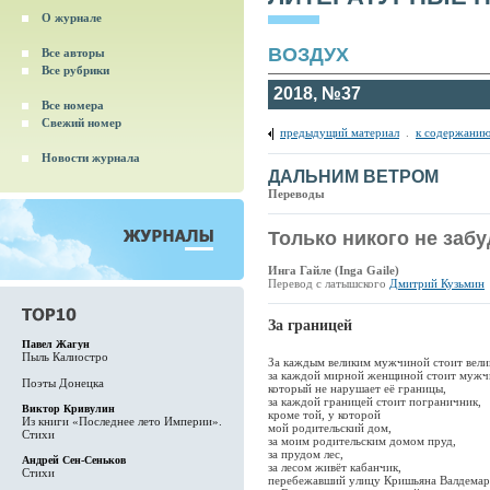
О журнале
ВОЗДУХ
Все авторы
Все рубрики
2018, №37
Все номера
Свежий номер
предыдущий материал
.
к содержанию
Новости журнала
ДАЛЬНИМ ВЕТРОМ
Переводы
Только никого не забу
Инга Гайле (Inga Gaile)
Перевод с латышского
Дмитрий Кузьмин
За границей
Павел Жагун
Пыль Калиостро
За каждым великим мужчиной стоит вели
за каждой мирной женщиной стоит мужч
Поэты Донецка
который не нарушает её границы,
за каждой границей стоит пограничник,
Виктор Кривулин
кроме той, у которой
Из книги «Последнее лето Империи».
мой родительский дом,
Стихи
за моим родительским домом пруд,
за прудом лес,
Андрей Сен-Сеньков
за лесом живёт кабанчик,
Стихи
перебежавший улицу Кришьяна Валдемар