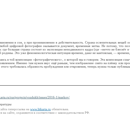
кновении в сон, а при проникновении в действительность. Страна ослепительных вещей ос
любой цифровой фотографии оказывается документ, временна́я метка. Не потому, что по
: где большая страна состоит из экспозиции неподвижного кадра (где «ничто не блеснёт 
й родины. Это уже феноменологическая интуиция времени, даже не кантовская, — времени
шись в той композиции «фотографического», о которой мы и говорим. Эта композиция схваче
проявлением. Именно там нужен вкус ещё раньше, чем изображение снято на плёнку или проя
я этого требовалась образность пробуждения или откровения, теперь нужна только публика
karta.ru/rus/projects/vozdukh/issues/2016-1/markov/
тературы
сайта гиперссылка на
www.litkarta.ru
обязательна.
 на сайте, охраняются в соответствии с законодательством РФ.