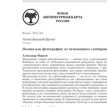
Воздух, 2016, №1
Атмосферный фронт
Статьи
Поэзия как фотография: от мгновенного сообщен
Александр Марков
Мгновенные снимки действительности — важная часть существования 
Фейсбука, на сайте со свободным размещением материалов. Сразу же
«литературного быта» современных медиа к критике приёмов. Передач
риторическим использованием всего отработанного материала, с дру
Технология производства фотографии, как старая, требующая манипу
присутствует уже не как тема, а как основной жест стихотворения.
Мы исходим из того, что «фотографическое» — это не то, что локализу
вещей, и объяснение фотографичности как «фиксирования» мы считае
композиция, в которой оказываются все вещи внутри кадра, схватывает
в воображении, или оказываются размытыми или снятыми в движении, ил
В теории фотографии кадрированию уделялось особое внимание: важно
ви́дения начинаем считывать композицию. По Барту, «укол» (punctum)
композиции, а не о мгновенном опыте, мы вроде бы расстаёмся с гениа
Но подход этих исследователей создавался в отталкивании от привы
привычные ассоциативные рамки. В современной русской поэзии критиче
обнажён, теперь обнажения требует материал. Поэтому и ассоциативны