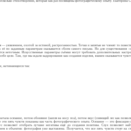
несколько стихотворений, которые как раз посвящены фотографическому опыту. Екатерина 
ая — уязвлением, охотой за истиной, растроганностью. Точки и запятые не членят то повес
 её по заданным параметрам оказывается сбоем самого письма. Но для существования «
ется неточным. Искусственные параметры съёмки могут требовать дополнительных настрое
т себе цели. Там, где мы ждали кадрирования как создания изделия, взамен оказывается чув
е, начинающееся так:
ачала осязание, потом обоняние (капля на носу пса), потом вкус (сияющий лес как позвол
е эти пять чувств показаны как часть фотографического опыта. Осязание — это фиксация с
ус позволяет отобрать лучшие негативы ещё до создания позитива. Слух позволяет най
ием в объектив: фотография уже выставлена. Получается, что все пять чувств стоят на 