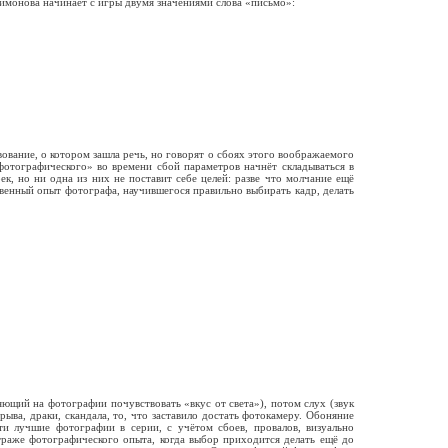
Симонова начинает с игры двумя значениями слова «письмо»:
твование, о котором зашла речь, но говорят о сбоях этого воображаемого
фотографического» во времени сбой параметров начнёт складываться в
к, но ни одна из них не поставит себе целей: разве что молчание ещё
ственный опыт фотографа, научившегося правильно выбирать кадр, делать
яющий на фотографии почувствовать «вкус от света»), потом слух (звук
рыва, драки, скандала, то, что заставило достать фотокамеру. Обоняние
ти лучшие фотографии в серии, с учётом сбоев, провалов, визуально
страже фотографического опыта, когда выбор приходится делать ещё до