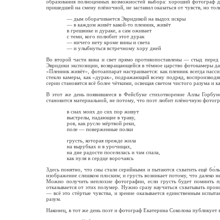
образования полноценных возможностей выбора: хороший фотограф дол
пришедшей на смену плёночной, не заставил оказаться от чувств, но то
— дым оборачивается Эвридикой на выдох искры
— в каждом живёт какой-то пленник, живёт
в грешнике и дураке, а сам оживает
с теми, кого полюбит этот дурак
— ничего нету кроме вины и света
— и улыбнуться встречному хору дней
Во второй части вина и свет прямо противопоставлены — стыд перед ф
Эвридики экспозиции, возвращающейся в тёмное царство фотокамеры даже
«Пленник живёт», фотоаппарат настраивается: как пленник всегда пасс
стекло камеры, как «дурак», подражающий всему подряд, воспроизводящ
серии становятся всё более чёткими, освещая светом чистого разума и к
В этот же день появившееся в Фейсбуке стихотворение Аллы Горбуно
становится материальной, не потому, что поэт любит плёночную фотогр
в снах моих до сих пор живут
выстрелы, падающие в траву,
ров, как русло мёртвой реки,
поле — поверженные полки
грусть, которая прежде жила
на вырубках и в урочищах,
на дне радости поселилась и там спала,
как пуля в сердце ворочаясь
Здесь понятно, что сны стали серийными и пытаются схватить ещё бо́л
изображение слишком плоским; и грусть возникает потому, что далеко не
Можно получить неплохие фотографии, если грусть будет помнить пр
отказывается от этих полумер. Нужно сразу научиться схватывать проис
— всё это стёртые чувства, и зрение оказывается единственным испытан
разум.
Наконец, в тот же день поэт и фотограф Екатерина Соколова публикует