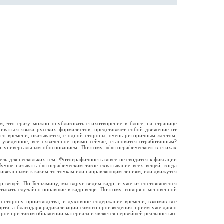
, что сразу можно опубликовать стихотворение в блоге, на странице
иваться языка русских формалистов, представляет собой движение от
го времени, оказывается, с одной стороны, очень риторичным жестом,
 увиденное, всё схваченное прямо сейчас, становится отработанным?
им универсальным обоснованием. Поэтому «фотографическое» в стихах
ель для нескольких тем. Фотографичность вовсе не сводится к фиксации
учше называть фотографическим такое схватывание всех вещей, когда
привязанными к каким-то точкам или направляющим линиям, или движутся
р вещей. По Беньямину, мы вдруг видим кадр, и уже из состоявшегося
итывать случайно попавшие в кадр вещи. Поэтому, говоря о мгновенной
 сторону производства, и духовное содержание времени, взломав все
арта, а благодаря радикализации самого произведения: приём уже давно
рое при таком обнажении материала и является первейшей реальностью.