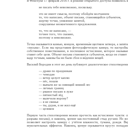
В Фейсбуке 17 февраля 2016 г. в режиме открытого доступа появилось 
не писать тебе невозможно, поскольку.
это не имеет смысла, поэтому обойдём молчанием
то, что написано, объект письма, становящийся субъектом,
жертву точки, уязвление запятой,
сокрушенье неоконченного предложения.
то, что не написано, —
точнее того, что сказано,
поэтому и невозможно.
Точка оказывается казнью, концом, временны́м щелчком затвора, а запят
«письма». Если мы представим фотографическую камеру, то настройка
собственное повествование, в поспешное исчисление, которое оказыва
ставит себе цели. Объект письма становится субъектом, когда он стави
кадр точным, каковы бы ни были сбои в ви́дении вещей.
Василий Бородин в этот же день публикует диалогическое стихотворени
— драки по праздникам
— чемодан
— ветер целует каплю
— пёс, пошли
— выпьем же за сияющий зимний лес
— личных границ
— рваное письмо в луже
— пятнистый лёд
— вылечили воро́ну?
— я не свинья
— ты, дурак, и не жил ещё
— целиком
Первую часть стихотворения можно прочесть как исчисление чувств: сн
разрыва письма), и наконец, зрение как постоянный стыд ругани. Но вс
позволяет настроить камеру с учётом влажности, тумана, дождя. Вк
нежелательных эффектов. Наконец, зрение оказывается просто попадан