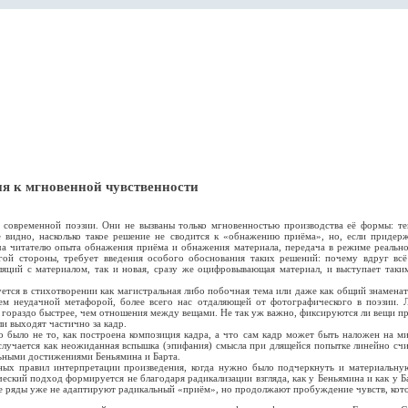
ия к мгновенной чувственности
современной поэзии. Они не вызваны только мгновенностью производства её формы: тем
 видно, насколько такое решение не сводится к «обнажению приёма», но, если придерж
а читателю опыта обнажения приёма и обнажения материала, передача в режиме реально
гой стороны, требует введения особого обоснования таких решений: почему вдруг всё
ляций с материалом, так и новая, сразу же оцифровывающая материал, и выступает так
ется в стихотворении как магистральная либо побочная тема или даже как общий знаменат
м неудачной метафорой, более всего нас отдаляющей от фотографического в поэзии. Л
ся гораздо быстрее, чем отношения между вещами. Не так уж важно, фиксируются ли вещи 
и выходят частично за кадр.
 было не то, как построена композиция кадра, а что сам кадр может быть наложен на ми
 случается как неожиданная вспышка (эпифания) смысла при длящейся попытке линейно сч
льными достижениями Беньямина и Барта.
чных правил интерпретации произведения, когда нужно было подчеркнуть и материальную
ский подход формируется не благодаря радикализации взгляда, как у Беньямина и как у Б
е ряды уже не адаптируют радикальный «приём», но продолжают пробуждение чувств, кото