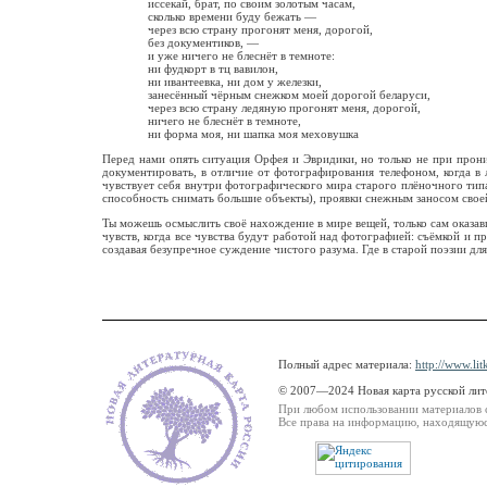
иссекай, брат, по своим золотым часам,
сколько времени буду бежать —
через всю страну прогонят меня, дорогой,
без документиков, —
и уже ничего не блеснёт в темноте:
ни фудкорт в тц вавилон,
ни ивантеевка, ни дом у железки,
занесённый чёрным снежком моей дорогой беларуси,
через всю страну ледяную прогонят меня, дорогой,
ничего не блеснёт в темноте,
ни форма моя, ни шапка моя меховушка
Перед нами опять ситуация Орфея и Эвридики, но только не при прони
документировать, в отличие от фотографирования телефоном, когда в 
чувствует себя внутри фотографического мира старого плёночного типа
способность снимать большие объекты), проявки снежным заносом свое
Ты можешь осмыслить своё нахождение в мире вещей, только сам оказав
чувств, когда все чувства будут работой над фотографией: съёмкой и 
создавая безупречное суждение чистого разума. Где в старой поэзии дл
Полный адрес материала:
http://www.lit
© 2007—2024 Новая карта русской ли
При любом использовании материалов 
Все права на информацию, находящуюся