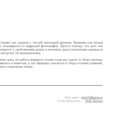
тавляет нас наедине с чистой интуицией времени. Привязки уже нельзя
эт отказывается от цифровой фотографии. Просто потому, что поэт сам
в темноте»), приближения домов и железных дорог (испытание камеры на
, которому ты принадлежишь.
на сразу, но работа видимого только тогда нас спасёт от Аида смутных
вилось в ванночке, и так Эвридика спасается от Аида готовых решений,
ция в социальных медиа.
Наш адрес:
info@litkarta.ru
Сопровождение —
NOC Service