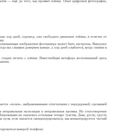
гатив — ещё до того, как проявит плёнку. Опыт цифровой фотографии,
 как хор дней, хоровод, уже свободное движение плёнки, в отличие от
ку.
воспринимающая изображение фотокамера может быть настроена. Выпуклое
гда мы слишком доверяем камере, а хор дней улыбается, когда снимки в
 стадии печати с плёнки. Известнейшая метафора воспоминаний здесь
наниях:
ивается «полем», выбракованными отпечатками с передержкой, сделавшей
 неправильная экспозиция и неправильная проявка. Но стихотворение
-банальными ни оказались остальные четыре чувства. Дым, русло, грусть
ак пуля, если пытается сконцентрироваться, как концентрируется чистый
сироваться камерой телефона: