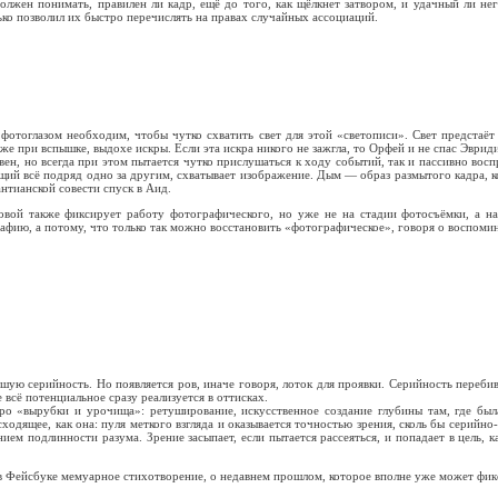
жен понимать, правилен ли кадр, ещё до того, как щёлкнет затвором, и удачный ли не
лько позволил их быстро перечислять на правах случайных ассоциаций.
отоглазом необходим, чтобы чутко схватить свет для этой «светописи». Свет предстаёт
 при вспышке, выдохе искры. Если эта искра никого не зажгла, то Орфей и не спас Эвриди
ивен, но всегда при этом пытается чутко прислушаться к ходу событий, так и пассивно 
ий всё подряд одно за другим, схватывает изображение. Дым — образ размытого кадра, ко
антианской совести спуск в Аид.
вой также фиксирует работу фотографического, но уже не на стадии фотосъёмки, а на
афию, а потому, что только так можно восстановить «фотографическое», говоря о воспоми
ьшую серийность. Но появляется ров, иначе говоря, лоток для проявки. Серийность переб
 всё потенциальное сразу реализуется в оттисках.
о «вырубки и урочища»: ретуширование, искусственное создание глубины там, где была
ходящее, как она: пуля меткого взгляда и оказывается точностью зрения, сколь бы серийно
ием подлинности разума. Зрение засыпает, если пытается рассеяться, и попадает в цель, к
 в Фейсбуке мемуарное стихотворение, о недавнем прошлом, которое вполне уже может фик