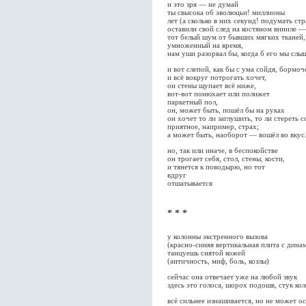
и это зря — не думай
ты свысока об эволюцьи! миллионы
лет (а сколько в них секунд! подумать ст
оставили свой след на костяном виниле —
тот белый шум от бывших мягких тканей,
умноженный на время,
нам уши разорвал бы, когда б его мы слы
и вот слепой, как бы с ума сойдя, бормоч
и всё вокруг потрогать хочет,
он стены щупает всё ниже,
вот-вот понюхает или полижет
паркетный пол,
он, может быть, пошёл бы на руках
он хочет то ли заглушить, то ли стереть 
приятное, например, страх;
а может быть, наоборот — вошёл во вкус.
но, так или иначе, в беспокойстве
он трогает себя, стол, стены, кости,
и тянется к поводырю, но тот
вдруг
отшатывается
* * *
у колонны экстренного вызова
(красно-синяя вертикальная плита с дина
танцуешь снятой кожей
(античность, миф, боль, козлы)
сейчас она отвечает уже на любой звук
здесь это голоса, шорох подошв, стук кол
всё сильнее изнашивается, но не может о