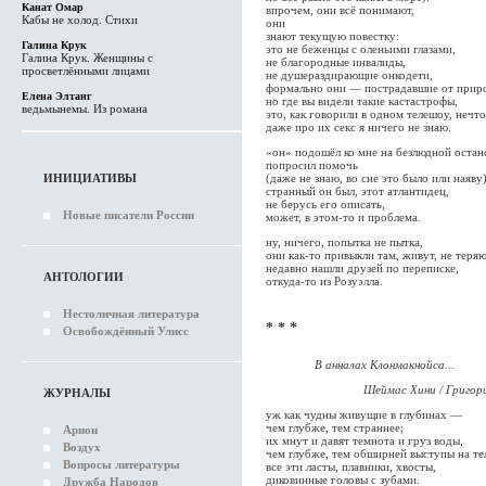
Канат Омар
впрочем, они всё понимают,
Кабы не холод. Стихи
они
знают текущую повестку:
Галина Крук
это не беженцы с оленьими глазами,
Галина Крук. Женщины с
не благородные инвалиды,
просветлёнными лицами
не душераздирающие онкодети,
формально они — пострадавшие от прир
Елена Элтанг
но где вы видели такие кастастрофы,
ведьмынемы. Из романа
это, как говорили в одном телешоу, нечт
даже про их секс я ничего не знаю.
«он» подошёл ко мне на безлюдной остан
попросил помочь
(даже не знаю, во сне это было или наяву)
ИНИЦИАТИВЫ
странный он был, этот атлантидец,
не берусь его описать,
Новые писатели России
может, в этом-то и проблема.
ну, ничего, попытка не пытка,
они как-то привыкли там, живут, не теря
недавно нашли друзей по переписке,
АНТОЛОГИИ
откуда-то из Розуэлла.
Нестоличная литература
* * *
Освобождённый Улисс
В анналах Клонмакнойса...
Шеймас Хини / Григорий 
ЖУРНАЛЫ
уж как чудны живущие в глубинах —
чем глубже, тем страннее;
Арион
их мнут и давят темнота и груз воды,
Воздух
чем глубже, тем обширней выступы на т
Вопросы литературы
все эти ласты, плавники, хвосты,
диковинные головы с зубами.
Дружба Народов