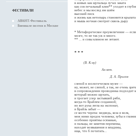
в живых как щупальца лучах заката
как сов печальный клин** уходит в глуби
небес и мы вослед им шлём
ФЕСТИВАЛИ
высокий писк
и жизнь как нетопырь становится крылата
АВАНТ-Фестиваль
и мышь ночная смотрит сквозь дыру
Биеннале поэтов в Москве
* Метафорическое преувеличение — если 
мозге, то не так уж и много.
** ... и совы клином не летают.
* * *
(В. К-ну)
Ан нет.
Д. А. Пригов
слепой в зоологическом музее —
ну, может, не слепой, а так, не очень зря
в сопровождении проводника подходит к
который можно щупать,
и трогает узор застывшей ряби,
когда-то Брайлем созданной;
но вот рука легла на экспонат,
и Брайль забыт —
се кости черепа: медведь, коза и волк,
меж ними предок человека; зубы и глазн
особенно приятны осязанью,
и пальцы, не заметив перемены,
находят возвышения и впадины,
ища, что б почитать...