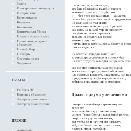
Знамя
...а те, чей жребий — дно,
Иностранная литература
вообще обзавелись водой и светом,
каким-то транспортом убогим
Интерпоэзия
и — без чего им там никак — жильём;
Комментарии
почти без зрения, без слуха, с трудом м
Контекст
но дали мне из тел своих
ничтожного огня на путь обратный.
Континент
как взять их к нам? ума не приложу,
Критическая Масса
погубит их такая перемена.
Новая Русская Книга
тела их из осадочных пород
нежны и хрупки,
Новое литературное
и путь сквозь камень, воду, воздух и огон
обозрение
они не выдержат.
Новый Мир
Октябрь
их лепят миллиарды тонн и лет
за миллиарды световых и прочих бед
Стороны света
их свет с трудом выходит за пределы тел
Черновик
как им ещё привлечь наше вниманье,
как не своим причудливым обличьем,
иль смертью в высоте, надувшись, как пуз
и радужным дождём вернувшись в ил,
ГАЗЕТЫ
забыв надеть скафандр космонавта.
Ex libris НГ
Диалог с двумя уточнениями
Книжное обозрение
Литературная газета
Литературная Россия
говорит альцгеймер паркинсону —
вечереет.
так сказал бы сэру Ливингстону
мистер Генри Стэнли, вышедший из леса.
скоро тьма укроет это место,
ПРЕМИИ
вот тогда-то и начнём мы называть
всё, что бегает, летает, тлеет, злеет,
ползает, сияет, голубеет;
Anthologia