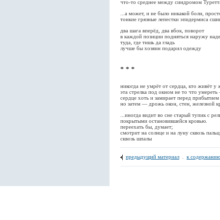
что-то среднее между синдромом Туретт
...а может, и не было никакой боли, прос
тонкие грязные лепестки эпидермиса сшив
два шага вперёд, два вбок, поворот
в каждой позиции подняться наружу над
туда, где тишь да гладь
лучше бы хозяин подарил одежду
* * *
никогда не умрёт от сердца, кто живёт у
эта стрелка под окном не то что умереть
сердце хоть и замирает перед прибытием 
но затем — дрожь окон, стен, железной к
...иногда видит во сне старый тупик с рел
покрытыми остановившейся кровью.
переехать бы, думает;
смотрит на солнце и на луну сквозь паль
сквозь шпалы
предыдущий материал
.
к содержанию