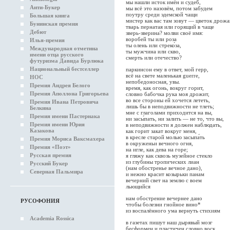
мы нашли исток имён и судеб,
Анти-Букер
мы всё это назовём, потом забудем
поутру среди эдемской чащи
Большая книга
мистер как вас там зовут — цветок дрож
Бунинская премия
тварь пернатая или горящий в чаще
Дебют
зверь-зверина? молви своё имя:
воробей ты или роза
Илья-премия
ты олень или стреко́за,
Международная отметина
ты мужчина или скво,
имени отца русского
смерть или отечество?
футуризма Давида Бурлюка
Национальный бестселлер
паркинсон ему в ответ, мой герр,
всё на свете маленькая guerre,
НОС
непобедоносная, увы.
Премия Андрея Белого
время, как огонь, вокруг горит,
Премия Аполлона Григорьева
словно бабочка рука моя дрожит,
во все стороны ей хочется лететь,
Премия Ивана Петровича
лишь бы в неподвижности не тлеть;
Белкина
мне с глаголами приходится на вы,
Премия имени Пастернака
ни засы́пать, ни залить — не то, что вы,
Премия имени Юрия
в неподвижности я должен наблюдать,
Казакова
как горит закат вокруг меня,
в кресле старой молью засыпа́ть
Премия Мориса Ваксмахера
в окруженьи вечного огня,
Премия «Поэт»
на игле, как дева на горе;
Русская премия
я гляжу как сквозь музейное стекло
из глубины тропических лиан
Русский Букер
(нам обостренье вечное дано),
Северная Пальмира
и нежно красит козырьки панам
вечерний свет на землю с воем
льющийся
нам обострение вечернее дано
РУСОФОНИЯ
чтобы болезни гнойное вино*
из воспалённого ума вернуть стихиям
Academia Rossica
в газетах пишут наш дырявый мозг
бесформен и пластичен словно воск