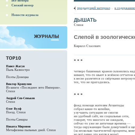
Все номера
Свежий номер
предыдущий материал
.
к содержанию
Новости журнала
ДЫШАТЬ
Стихи
Слепой в зоологическ
Кирилл Стасевич
* * *
Павел Жагун
Пыль Калиостро
четверо башенных кранов склонились на
кивают, что-то шьют в зелёном сетчатом 
Поэты Донецка
к весне разлетятся со свёртками нетрону
тех, что не пригодились.
Виктор Кривулин
Из книги «Последнее лето Империи».
Стихи
* * *
Андрей Сен-Сеньков
Стихи
фонд помощи жителям Атлантиды
собрал какие-то копейки,
Олег Вулф
Поезд. Стихи
улучшить ситуацию не смогли
ни удобный сайт, ни социальные сети,
Поэты Самары
говорят, что многого не ожидали,
сейчас-то уже не античные времена —
Никита Миронов
тогда окружающие были доверчивей и щ
Метафизика пыльных дней. Стихи
(за несколько тысячелетий проценты, кон
но всё равно это капля в море).