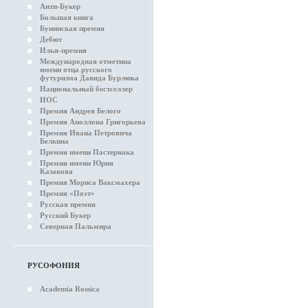
Анти-Букер
Большая книга
Бунинская премия
Дебют
Илья-премия
Международная отметина
имени отца русского
футуризма Давида Бурлюка
Национальный бестселлер
НОС
Премия Андрея Белого
Премия Аполлона Григорьева
Премия Ивана Петровича
Белкина
Премия имени Пастернака
Премия имени Юрия
Казакова
Премия Мориса Ваксмахера
Премия «Поэт»
Русская премия
Русский Букер
Северная Пальмира
РУСОФОНИЯ
Academia Rossica