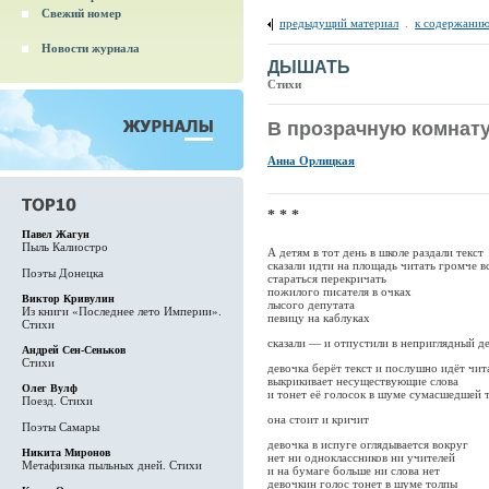
Свежий номер
предыдущий материал
.
к содержанию
Новости журнала
ДЫШАТЬ
Стихи
В прозрачную комнат
Анна Орлицкая
* * *
Павел Жагун
Пыль Калиостро
А детям в тот день в школе раздали текст
сказали идти на площадь читать громче в
Поэты Донецка
стараться перекричать
пожилого писателя в очках
Виктор Кривулин
лысого депутата
Из книги «Последнее лето Империи».
певицу на каблуках
Стихи
сказали — и отпустили в неприглядный д
Андрей Сен-Сеньков
Стихи
девочка берёт текст и послушно идёт чит
выкрикивает несуществующие слова
Олег Вулф
и тонет её голосок в шуме сумасшедшей 
Поезд. Стихи
она стоит и кричит
Поэты Самары
девочка в испуге оглядывается вокруг
Никита Миронов
нет ни одноклассников ни учителей
Метафизика пыльных дней. Стихи
и на бумаге больше ни слова нет
девочкин голос тонет в шуме толпы