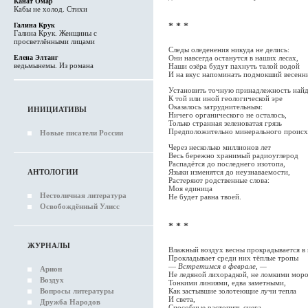
Канат Омар
Кабы не холод. Стихи
Галина Крук
* * *
Галина Крук. Женщины с
просветлёнными лицами
Следы оледенения никуда не делись:
Они навсегда останутся в наших лесах,
Елена Элтанг
ведьмынемы. Из романа
Наши озёра будут пахнуть талой водой
И на вкус напоминать подмокший весенн
Установить точную принадлежность най
К той или иной геологической эре
Оказалось затруднительным:
ИНИЦИАТИВЫ
Ничего органического не осталось,
Только странная зеленоватая грязь
Предположительно минерального проис
Новые писатели России
Через несколько миллионов лет
Весь бережно хранимый радиоуглерод
Распадётся до последнего изотопа,
Языки изменятся до неузнаваемости,
АНТОЛОГИИ
Растеряют родственные слова:
Моя единица
Нестоличная литература
Не будет равна твоей.
Освобождённый Улисс
* * *
ЖУРНАЛЫ
Влажный воздух весны прокрадывается в 
Прокладывает среди них тёплые тропы
—
Встретимся в феврале, —
Арион
Не ледяной лихорадкой, не ломкими моро
Воздух
Тонкими линиями, едва заметными,
Вопросы литературы
Как застывшие золотеющие лучи тепла
И света,
Дружба Народов
Способные растопить снега