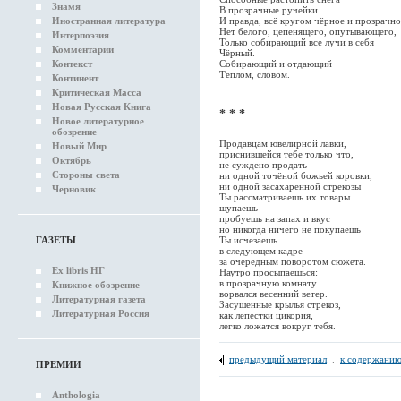
Знамя
В прозрачные ручейки.
Иностранная литература
И правда, всё кругом чёрное и прозрачн
Нет белого, цепенящего, опутывающего,
Интерпоэзия
Только собирающий все лучи в себя
Комментарии
Чёрный.
Контекст
Собирающий и отдающий
Теплом, словом.
Континент
Критическая Масса
Новая Русская Книга
* * *
Новое литературное
обозрение
Продавцам ювелирной лавки,
Новый Мир
приснившейся тебе только что,
Октябрь
не суждено продать
Стороны света
ни одной точёной божьей коровки,
ни одной засахаренной стрекозы
Черновик
Ты рассматриваешь их товары
щупаешь
пробуешь на запах и вкус
но никогда ничего не покупаешь
ГАЗЕТЫ
Ты исчезаешь
в следующем кадре
за очередным поворотом сюжета.
Ex libris НГ
Наутро просыпаешься:
в прозрачную комнату
Книжное обозрение
ворвался весенний ветер.
Литературная газета
Засушенные крылья стрекоз,
Литературная Россия
как лепестки цикория,
легко ложатся вокруг тебя.
предыдущий материал
.
к содержанию
ПРЕМИИ
Anthologia